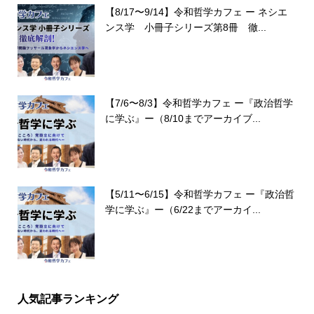
【8/17〜9/14】令和哲学カフェ ー ネシエ
ンス学 小冊子シリーズ第8冊 徹...
【7/6〜8/3】令和哲学カフェ ー『政治哲学
に学ぶ』ー（8/10までアーカイブ...
【5/11〜6/15】令和哲学カフェ ー『政治哲
学に学ぶ』ー（6/22までアーカイ...
人気記事ランキング