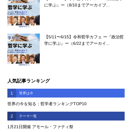
に学ぶ』ー（8/10までアーカイブ...
【5/11〜6/15】令和哲学カフェ ー『政治哲
学に学ぶ』ー（6/22までアーカイ...
人気記事ランキング
1
世界は今
世界の今を知る：哲学者ランキングTOP10
2
テーマ一覧
1月21日開催 アモール・ファティ祭