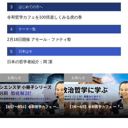
3
はじめての方へ
令和哲学カフェを100倍楽しくみる虎の巻
4
テーマ一覧
2月18日開催 アモール・ファティ祭
5
日本は今
日本の哲学者紹介：岡 潔
お知らせ
お知らせ
【8/17〜9/14】令和哲学カフェ ー...
【7/6〜8/3】令和哲学カフェ ー『...