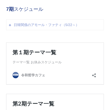
22（土）にシン時代のBeyond AI未来創造会議を開催予
19日（月）
7期
スケジュール
定です。
※土日の開催はございませんが、17（土）にアモールフ
ァティ祭、18（日）にポストコロナon-line会議、
日韓関係のアモール・ファティ（5/22～）
24（土）にブックダービー知のB1を開催予定です。
5/22 （月）第710回
5/23 （火）第711回
5/24 （水）第712回
5/25 （木）第713回
5/26 （金）第714回
5/29 （月）第715回
5/30 （火）第716回
5/31 （水）第717回
6/1 （木）第718回
6/2 （金）第719回
6/5 （月）第720回