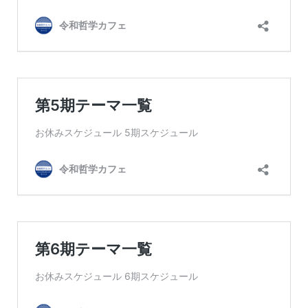
6/30 （金）第737回
※6/15（水）6/19（月）はお休みです。
ファシリテーター：Noh Jesu（ノジェス）
プレゼンター：長野広樹（月曜）、黒田麻衣子（火
曜）、大川真（水曜）、堀江直樹（木曜）、長岡美妃
（金曜）
テーマ詳細をみる