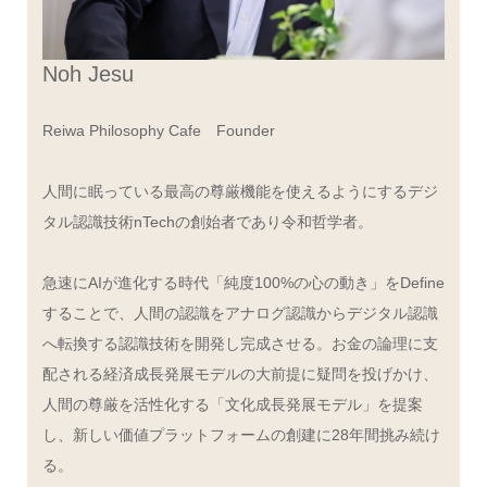
Noh Jesu
Reiwa Philosophy Cafe Founder
人間に眠っている最高の尊厳機能を使えるようにするデジ
タル認識技術nTechの創始者であり令和哲学者。
急速にAIが進化する時代「純度100%の心の動き」をDefine
することで、人間の認識をアナログ認識からデジタル認識
へ転換する認識技術を開発し完成させる。お金の論理に支
配される経済成長発展モデルの大前提に疑問を投げかけ、
人間の尊厳を活性化する「文化成長発展モデル」を提案
し、新しい価値プラットフォームの創建に28年間挑み続け
る。