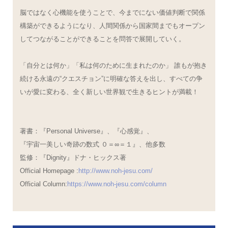
脳ではなく心機能を使うことで、今までにない価値判断で関係
構築ができるようになり、人間関係から国家間までもオープン
してつながることができることを問答で展開していく。
「自分とは何か」「私は何のために生まれたのか」 誰もが抱き
続ける永遠の“クエスチョン”に明確な答えを出し、すべての争
いが愛に変わる、全く新しい世界観で生きるヒントが満載！
著書：『Personal Universe』、『心感覚』、
『宇宙一美しい奇跡の数式 ０＝∞＝１』、他多数
監修：『Dignity』ドナ・ヒックス著
Official Homepage :
http://www.noh-jesu.com/
Official Column:
https://www.noh-jesu.com/column