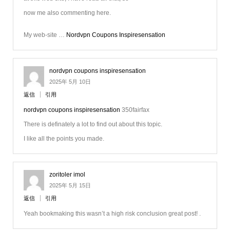
now me also commenting here.
My web-site …
Nordvpn Coupons Inspiresensation
nordvpn coupons inspiresensation
2025年 5月 10日
返信
引用
nordvpn coupons inspiresensation
350fairfax
There is definately a lot to find out about this topic.
I like all the points you made.
zoritoler imol
2025年 5月 15日
返信
引用
Yeah bookmaking this wasn’t a high risk conclusion great post! .