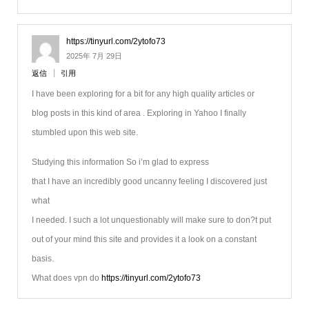
https://tinyurl.com/2ytofo73
2025年 7月 29日
返信
引用
I have been exploring for a bit for any high quality articles or
blog posts in this kind of area . Exploring in Yahoo I finally
stumbled upon this web site.
Studying this information So i’m glad to express
that I have an incredibly good uncanny feeling I discovered just
what
I needed. I such a lot unquestionably will make sure to don?t put
out of your mind this site and provides it a look on a constant
basis.
What does vpn do
https://tinyurl.com/2ytofo73