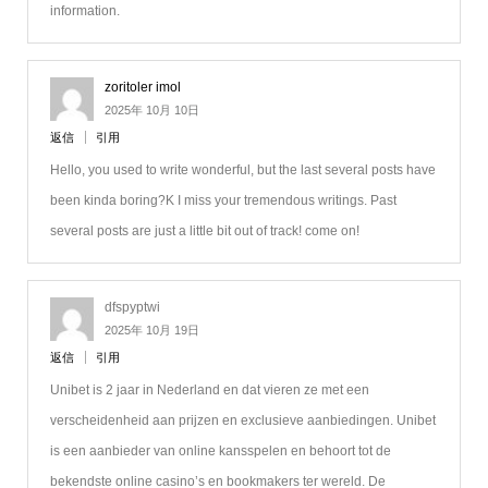
information.
zoritoler imol
2025年 10月 10日
返信
引用
Hello, you used to write wonderful, but the last several posts have
been kinda boring?K I miss your tremendous writings. Past
several posts are just a little bit out of track! come on!
dfspyptwi
2025年 10月 19日
返信
引用
Unibet is 2 jaar in Nederland en dat vieren ze met een
verscheidenheid aan prijzen en exclusieve aanbiedingen. Unibet
is een aanbieder van online kansspelen en behoort tot de
bekendste online casino’s en bookmakers ter wereld. De