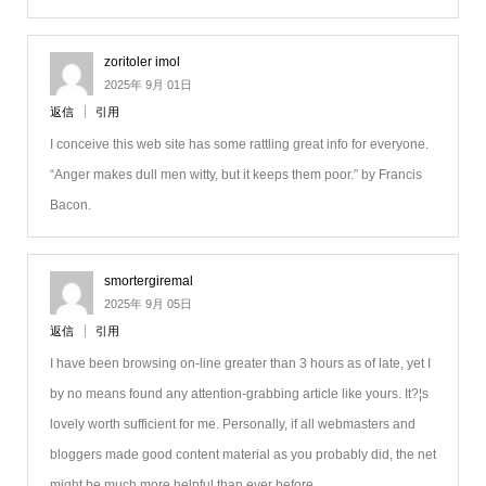
zoritoler imol
2025年 9月 01日
返信
引用
I conceive this web site has some rattling great info for everyone.
“Anger makes dull men witty, but it keeps them poor.” by Francis
Bacon.
smortergiremal
2025年 9月 05日
返信
引用
I have been browsing on-line greater than 3 hours as of late, yet I
by no means found any attention-grabbing article like yours. It?¦s
lovely worth sufficient for me. Personally, if all webmasters and
bloggers made good content material as you probably did, the net
might be much more helpful than ever before.