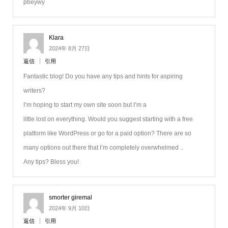
pbeywy
Klara
2024年 8月 27日
返信
引用
Fantastic blog! Do you have any tips and hints for aspiring
writers?
I’m hoping to start my own site soon but I’m a
little lost on everything. Would you suggest starting with a free
platform like WordPress or go for a paid option? There are so
many options out there that I’m completely overwhelmed ..
Any tips? Bless you!
smorter giremal
2024年 9月 10日
返信
引用