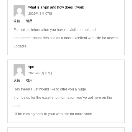
what is a vpn and how does it work
2025年 8月 07日
返信
引用
For hottest information you have to visit internet and
on internet I found this site as a most excellent web site for newest
updates.
vpn
2025年 8月 07日
返信
引用
Hey there! I just would like to offer you a huge
thumbs up for the excellent information you’ve got here on this
post.
I’ll be coming back to your web site for more soon.