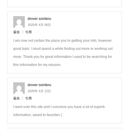
drover sointeru
2025年 4月 06日
返信
引用
I am now not certain the place you’re getting your info, however
good topic. I must spend a while finding out more or working out
more. Thank you for great information I used to be searching for
this information for my mission.
drover sointeru
2025年 4月 12日
返信
引用
I went over this site and I conceive you have a lot of superb
information, saved to favorites (:.