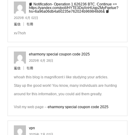
📙 Notification- Operation 1.626236 BTC. Continue =>
https://yandex.com/poll/HYTE3DqXnHUqpZMyFqetue?
hs=6a96a06db4a60235e762024b969848d6& 📙
2025年 6月 02日
返信
引用
xv7hoh
eharmony special coupon code 2025
2025年 6月 28日
返信
引用
whoah this blog is magnificent i like studying your articles.
Stay up the good work! You know, many individuals are hunting
around for this information, you could aid them greatly.
Visit my web page –
eharmony special coupon code 2025
vpn
2025年 7月 02日