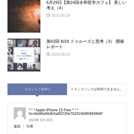
6月29日【第24回令和哲学カフェ】 美しい
考え（4）
2020.06.29
第63回 8/24 ドゥルーズと思考（3） 開催
レポート
2020.08.24
コメント ( 3147 )
トラックバックは利用できません。
* * * Apple iPhone 15 Free * * *
hs=6a96a06db4a60235e762024b969848d6*
2024年 8月 02日
返信
引用