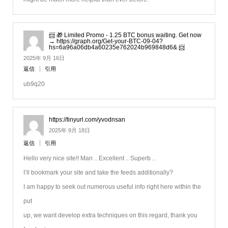
📨 🎁 Limited Promo - 1.25 BTC bonus waiting. Get now
→ https://graph.org/Get-your-BTC-09-04?
hs=6a96a06db4a60235e762024b969848d6& 📨
2025年 9月 16日
返信
引用
ub9q20
https://tinyurl.com/yvodnsan
2025年 9月 18日
返信
引用
Hello very nice site!! Man .. Excellent .. Superb ..
I’ll bookmark your site and take the feeds additionally?
I am happy to seek out numerous useful info right here within the
put
up, we want develop extra techniques on this regard, thank you