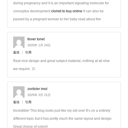
during pregnancy and it is an important signaling molecule for
conceptus development
clomid to buy online
It can also be
passed by a pregnant woman to her baby read about the
tlover tonet
2025年 1月 24日
返信
引用
Real nice design and great subject material, nothing at all else
we require : D.
zoritoler imol
2025年 3月 21日
返信
引用
Incredible! This blog looks just like my old one! It’s on a entirely
different topic but it has pretty much the same layout and design.
Great choice of colors!