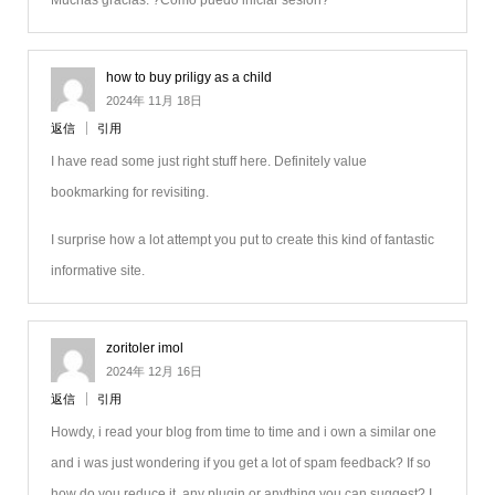
Muchas gracias. ?Como puedo iniciar sesion?
how to buy priligy as a child
2024年 11月 18日
返信
引用
I have read some just right stuff here. Definitely value
bookmarking for revisiting.
I surprise how a lot attempt you put to create this kind of fantastic
informative site.
zoritoler imol
2024年 12月 16日
返信
引用
Howdy, i read your blog from time to time and i own a similar one
and i was just wondering if you get a lot of spam feedback? If so
how do you reduce it, any plugin or anything you can suggest? I