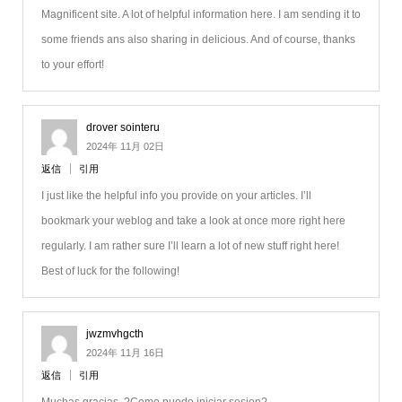
Magnificent site. A lot of helpful information here. I am sending it to
some friends ans also sharing in delicious. And of course, thanks
to your effort!
drover sointeru
2024年 11月 02日
返信
引用
I just like the helpful info you provide on your articles. I’ll
bookmark your weblog and take a look at once more right here
regularly. I am rather sure I’ll learn a lot of new stuff right here!
Best of luck for the following!
jwzmvhgcth
2024年 11月 16日
返信
引用