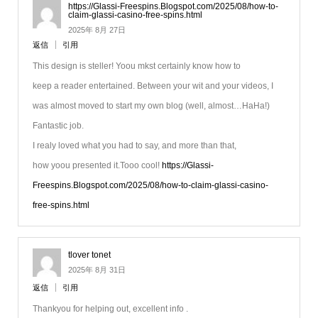
https://Glassi-Freespins.Blogspot.com/2025/08/how-to-
claim-glassi-casino-free-spins.html
2025年 8月 27日
返信
引用
This design is steller! Yoou mkst certainly know how to
keep a reader entertained. Between your wit and your videos, I
was almost moved to start my own blog (well, almost…HaHa!)
Fantastic job.
I realy loved what you had to say, and more than that,
how yoou presented it.Tooo cool!
https://Glassi-
Freespins.Blogspot.com/2025/08/how-to-claim-glassi-casino-
free-spins.html
tlover tonet
2025年 8月 31日
返信
引用
Thankyou for helping out, excellent info .