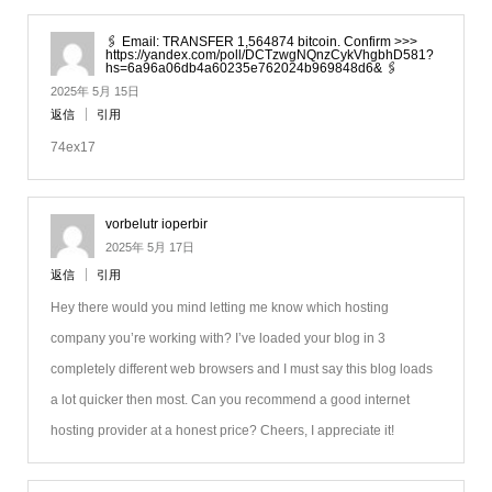
🖇 Email: TRANSFER 1,564874 bitcoin. Confirm >>>
https://yandex.com/poll/DCTzwgNQnzCykVhgbhD581?
hs=6a96a06db4a60235e762024b969848d6& 🖇
2025年 5月 15日
返信
引用
74ex17
vorbelutr ioperbir
2025年 5月 17日
返信
引用
Hey there would you mind letting me know which hosting
company you’re working with? I’ve loaded your blog in 3
completely different web browsers and I must say this blog loads
a lot quicker then most. Can you recommend a good internet
hosting provider at a honest price? Cheers, I appreciate it!