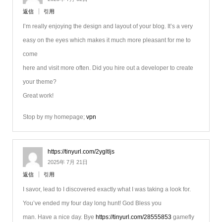
返信
引用
I’m really enjoying the design and layout of your blog. It’s a very
easy on the eyes which makes it much more pleasant for me to
come
here and visit more often. Did you hire out a developer to create
your theme?
Great work!
Stop by my homepage;
vpn
https://tinyurl.com/2ygltljs
2025年 7月 21日
返信
引用
I savor, lead to I discovered exactly what I was taking a look for.
You’ve ended my four day long hunt! God Bless you
man. Have a nice day. Bye
https://tinyurl.com/28555853
gamefly