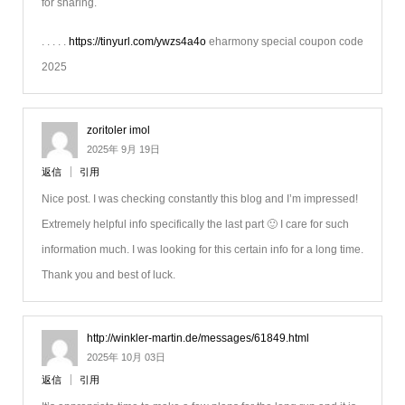
for sharing.
. . . . .
https://tinyurl.com/ywzs4a4o
eharmony special coupon code
2025
zoritoler imol
2025年 9月 19日
返信
引用
Nice post. I was checking constantly this blog and I’m impressed!
Extremely helpful info specifically the last part 🙂 I care for such
information much. I was looking for this certain info for a long time.
Thank you and best of luck.
http://winkler-martin.de/messages/61849.html
2025年 10月 03日
返信
引用