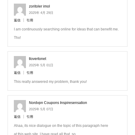
zoritoler imol
2025年 4月 29日
返信
引用
I am continuously searching online for ideas that can benefit me.
Thx!
tlovertonet
2025年 5月 01日
返信
引用
This really answered my problem, thank you!
Nordvpn Coupons Inspiresensation
2025年 5月 07日
返信
引用
Ahaa, its nice dialogue on the topic of this paragraph here
at this web site, I have read all that, so