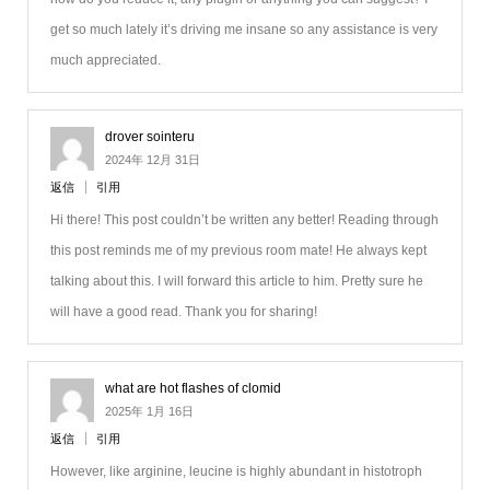
get so much lately it’s driving me insane so any assistance is very
much appreciated.
drover sointeru
2024年 12月 31日
返信
引用
Hi there! This post couldn’t be written any better! Reading through
this post reminds me of my previous room mate! He always kept
talking about this. I will forward this article to him. Pretty sure he
will have a good read. Thank you for sharing!
what are hot flashes of clomid
2025年 1月 16日
返信
引用
However, like arginine, leucine is highly abundant in histotroph