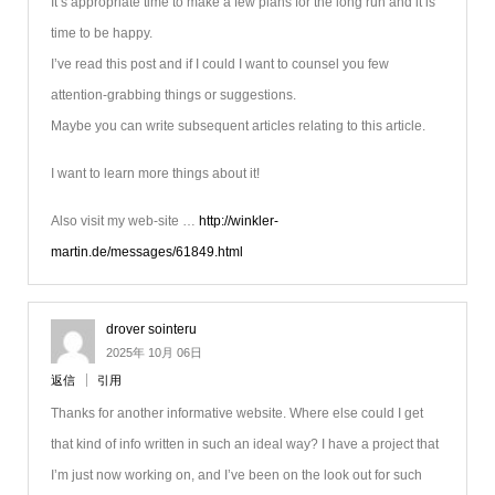
It’s appropriate time to make a few plans for the long run and it is
time to be happy.
I’ve read this post and if I could I want to counsel you few
attention-grabbing things or suggestions.
Maybe you can write subsequent articles relating to this article.
I want to learn more things about it!
Also visit my web-site …
http://winkler-
martin.de/messages/61849.html
drover sointeru
2025年 10月 06日
返信
引用
Thanks for another informative website. Where else could I get
that kind of info written in such an ideal way? I have a project that
I’m just now working on, and I’ve been on the look out for such