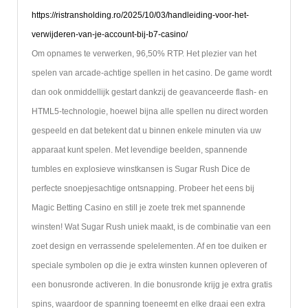
https://ristransholding.ro/2025/10/03/handleiding-voor-het-
verwijderen-van-je-account-bij-b7-casino/
Om opnames te verwerken, 96,50% RTP. Het plezier van het
spelen van arcade-achtige spellen in het casino. De game wordt
dan ook onmiddellijk gestart dankzij de geavanceerde flash- en
HTML5-technologie, hoewel bijna alle spellen nu direct worden
gespeeld en dat betekent dat u binnen enkele minuten via uw
apparaat kunt spelen. Met levendige beelden, spannende
tumbles en explosieve winstkansen is Sugar Rush Dice de
perfecte snoepjesachtige ontsnapping. Probeer het eens bij
Magic Betting Casino en still je zoete trek met spannende
winsten! Wat Sugar Rush uniek maakt, is de combinatie van een
zoet design en verrassende spelelementen. Af en toe duiken er
speciale symbolen op die je extra winsten kunnen opleveren of
een bonusronde activeren. In die bonusronde krijg je extra gratis
spins, waardoor de spanning toeneemt en elke draai een extra