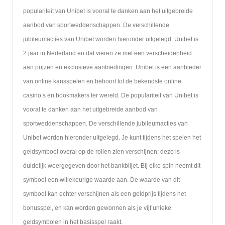
populariteit van Unibet is vooral te danken aan het uitgebreide
aanbod van sportweddenschappen. De verschillende
jubileumacties van Unibet worden hieronder uitgelegd. Unibet is
2 jaar in Nederland en dat vieren ze met een verscheidenheid
aan prijzen en exclusieve aanbiedingen. Unibet is een aanbieder
van online kansspelen en behoort tot de bekendste online
casino’s en bookmakers ter wereld. De populariteit van Unibet is
vooral te danken aan het uitgebreide aanbod van
sportweddenschappen. De verschillende jubileumacties van
Unibet worden hieronder uitgelegd. Je kunt tijdens het spelen het
geldsymbool overal op de rollen zien verschijnen; deze is
duidelijk weergegeven door het bankbiljet. Bij elke spin neemt dit
symbool een willekeurige waarde aan. De waarde van dit
symbool kan echter verschijnen als een geldprijs tijdens het
bonusspel, en kan worden gewonnen als je vijf unieke
geldsymbolen in het basisspel raakt.