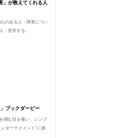
障害」が教えてくれる人
関心のある人・障害につい
・哲学する...
B1」ブックダービー
を掴む目を養い、シンプ
ンターテイメント”に挑