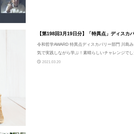
【第198回3月19日分】「特異点」ディスカ
令和哲学AWARD 特異点ディスカバリー部門 川島み
気で実践しながら学ぶ！素晴らしいチャレンジでした
2021.03.20