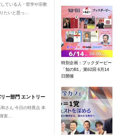
索している人・哲学や宗教
たいと思っ...
特別企画：ブックダービー
「知のB1」第62回 6月14
日開催
バリー部門 エントリー
美和さん 今日の特異点 本
...