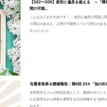
【3/22〜3/26】差別と偏見を超える ～「
間の可能...
こんな人におすすめです！ ・差別と偏見の問題に
て関心のある人・人間の可能性について関心のある人
2021.03.19
当選者発表＆開催報告：第6回 3/14 「知の
令和哲学カフェの特別企画として、書籍のポイント
ルな基準点から情報を整理する力を鍛錬する“知的エ
みます。