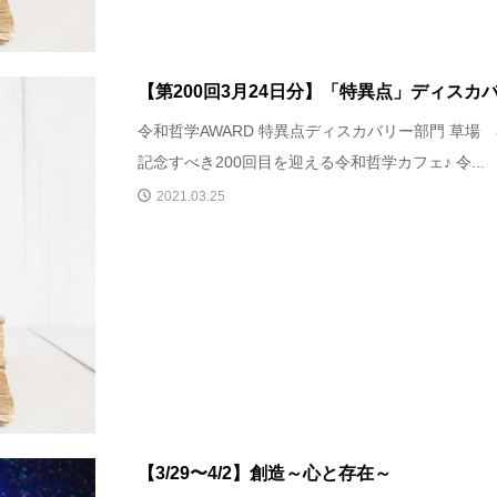
【第200回3月24日分】「特異点」ディスカ
令和哲学AWARD 特異点ディスカバリー部門 草場
記念すべき200回目を迎える令和哲学カフェ♪ 令...
2021.03.25
【3/29〜4/2】創造～心と存在～