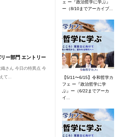
ェ ー『政治哲学に学ぶ』
ー（8/10までアーカイブ...
バリー部門 エントリー
衣織さん 今日の特異点 今
...
【5/11〜6/15】令和哲学カ
フェ ー『政治哲学に学
ぶ』ー（6/22までアーカ
イ...