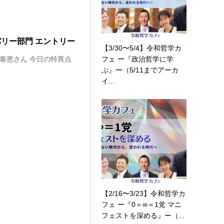
バリー部門 エントリー
【3/30〜5/4】令和哲学カ
フェ ー『政治哲学に学
 泰恵さん 今日の特異点
ぶ』ー（5/11までアーカ
イ...
【2/16〜3/23】令和哲学カ
フェ ー『0＝∞＝1党 マニ
フェストを深める』ー（...