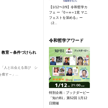
【1/12〜2/9】令和哲学カ
フェ ー『0＝∞＝1党 マニ
フェストを深める』ー
（2...
令和哲学アワード
ン・教育～条件づけられ
る「人と出会える喜び シ
癒す～」...
特別企画：ブックダービー
「知のB1」第52回 1月12
日開催