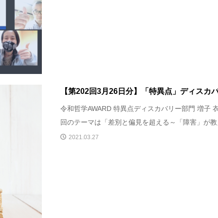
【第202回3月26日分】「特異点」ディスカ
令和哲学AWARD 特異点ディスカバリー部門 増子 
回のテーマは「差別と偏見を超える～「障害」が教えて
2021.03.27