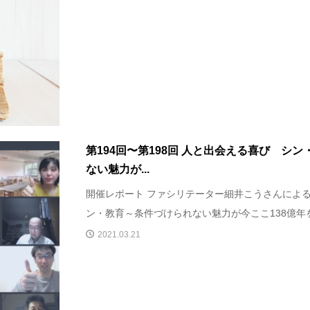
第194回〜第198回 人と出会える喜び シ
ない魅力が...
開催レポート ファシリテーター細井こうさんによ
ン・教育～条件づけられない魅力が今ここ138億年を
2021.03.21