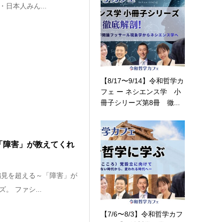
日本人みん...
【8/17〜9/14】令和哲学カ
フェ ー ネシエンス学 小
冊子シリーズ第8冊 徹...
～「障害」が教えてくれ
偏見を超える～「障害」が
 ファシ...
【7/6〜8/3】令和哲学カフ