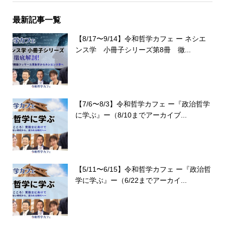
最新記事一覧
【8/17〜9/14】令和哲学カフェ ー ネシエ
ンス学 小冊子シリーズ第8冊 徹...
【7/6〜8/3】令和哲学カフェ ー『政治哲学
に学ぶ』ー（8/10までアーカイブ...
【5/11〜6/15】令和哲学カフェ ー『政治哲
学に学ぶ』ー（6/22までアーカイ...