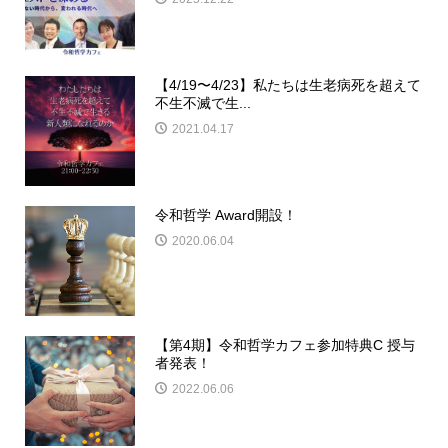
【4/19〜4/23】私たちは生老病死を超えて
不生不滅で生...
2021.04.17
令和哲学 Award開設！
2020.06.04
【第4期】令和哲学カフェ参加特典C 授与
者発表！
2022.06.06