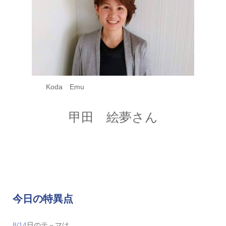
Koda Emu
甲田 絵夢さん
今日の特異点
8/14
日のテ－マは