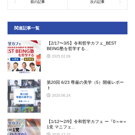
関連記事一覧
【2/17〜3/5】令和哲学カフェ_BEST
BEING塾を哲学する...
2025.02.09
第20回 6/23 尊厳の美学（5）開催レポー
ト
2020.06.24
【1/12〜2/9】令和哲学カフェ ー『0＝∞＝
1党 マニフェ...
2025.12.22