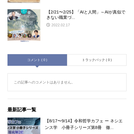
【2/21〜2/25】「AIと人間」～AIが真似で
きない職業づ...
2022.02.17
コメント ( 0 )
トラックバック ( 0 )
この記事へのコメントはありません。
最新記事一覧
【8/17〜9/14】令和哲学カフェ ー ネシエ
ンス学 小冊子シリーズ第8冊 徹...