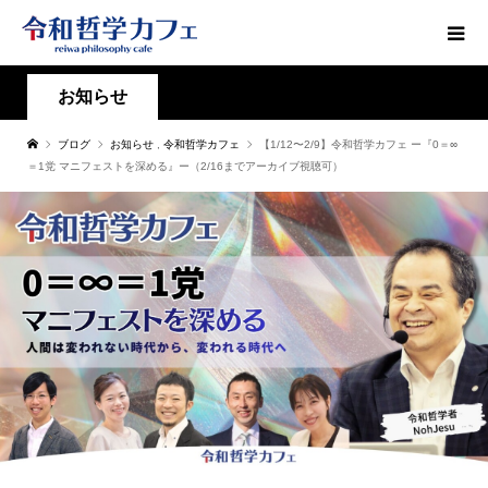
お知らせ
ブログ
お知らせ
,
令和哲学カフェ
【1/12〜2/9】令和哲学カフェ ー『0＝∞
＝1党 マニフェストを深める』ー（2/16までアーカイブ視聴可）