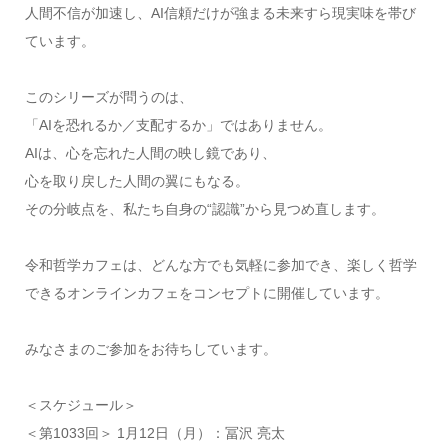
人間不信が加速し、AI信頼だけが強まる未来すら現実味を帯び
ています。
このシリーズが問うのは、
「AIを恐れるか／支配するか」ではありません。
AIは、心を忘れた人間の映し鏡であり、
心を取り戻した人間の翼にもなる。
その分岐点を、私たち自身の“認識”から見つめ直します。
令和哲学カフェは、どんな方でも気軽に参加でき、楽しく哲学
できるオンラインカフェをコンセプトに開催しています。
みなさまのご参加をお待ちしています。
＜スケジュール＞
＜第1033回＞ 1月12日（月）：冨沢 亮太