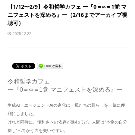
【1/12〜2/9】令和哲学カフェ ー『0＝∞＝1党 マ
ニフェストを深める』ー（2/16までアーカイブ視
聴可）
2025.12.22
令和哲学カフェ
ー『0＝∞＝1党 マニフェストを深める』ー
生成AI・エージェントAIの進化は、私たちの暮らしを一気に便
利にしました。
けれど同時に、便利さへの依存が進むほど、人間は“本物の自分
探し”へ向かう力を失いやすい。