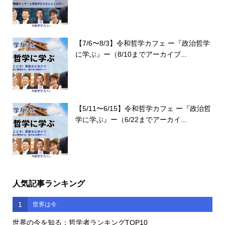
【7/6〜8/3】令和哲学カフェ ー『政治哲学
に学ぶ』ー（8/10までアーカイブ...
【5/11〜6/15】令和哲学カフェ ー『政治哲
学に学ぶ』ー（6/22までアーカイ...
人気記事ランキング
1
世界は今
世界の今を知る：哲学者ランキングTOP10