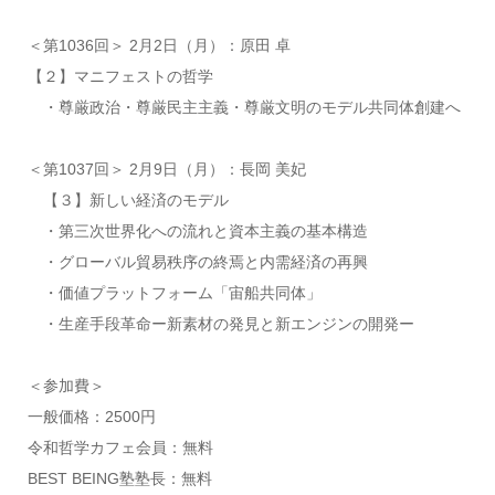
＜第1036回＞ 2月2日（月）：原田 卓
【２】マニフェストの哲学
・尊厳政治・尊厳民主主義・尊厳文明のモデル共同体創建へ
＜第1037回＞ 2月9日（月）：長岡 美妃
【３】新しい経済のモデル
・第三次世界化への流れと資本主義の基本構造
・グローバル貿易秩序の終焉と内需経済の再興
・価値プラットフォーム「宙船共同体」
・生産手段革命ー新素材の発見と新エンジンの開発ー
＜参加費＞
一般価格：2500円
令和哲学カフェ会員：無料
BEST BEING塾塾長：無料