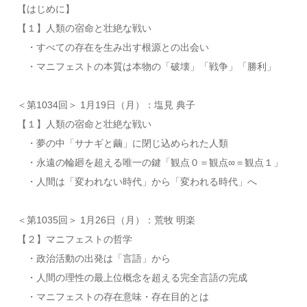
【はじめに】
【１】人類の宿命と壮絶な戦い
・すべての存在を生み出す根源との出会い
・マニフェストの本質は本物の「破壊」「戦争」「勝利」
＜第1034回＞ 1月19日（月）：塩見 典子
【１】人類の宿命と壮絶な戦い
・夢の中「サナギと繭」に閉じ込められた人類
・永遠の輪廻を超える唯一の鍵「観点０＝観点∞＝観点１」
・人間は「変われない時代」から「変われる時代」へ
＜第1035回＞ 1月26日（月）：荒牧 明楽
【２】マニフェストの哲学
・政治活動の出発は「言語」から
・人間の理性の最上位概念を超える完全言語の完成
・マニフェストの存在意味・存在目的とは