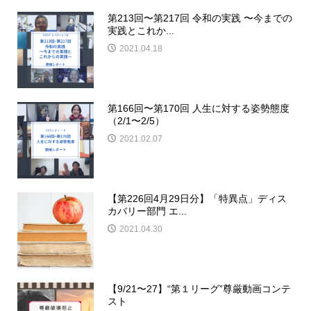
第213回〜第217回 令和の実践 〜今までの
実践とこれか...
2021.04.18
第166回〜第170回 人生に対する姿勢態度
（2/1〜2/5）
2021.02.07
【第226回4月29日分】「特異点」ディス
カバリー部門 エ...
2021.04.30
【9/21〜27】“第１リーグ”尊厳動画コンテ
スト