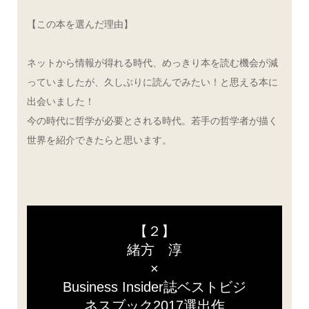
【この本を選んだ理由】
ネットから情報が得れる時代、めっきり本を読む機会が減
っていましたが、久しぶりに読んでみたい！と思える本に
出会いました！
今の時代に哲学が必要とされる時代。若手の哲学者が描く
世界を紹介できたらと思います。
【２】
緒方 淳
×
Business Insider誌ベストビジ
ネスブック2017選出作