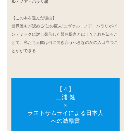
ル・ノア・ハラリ著
【この本を選んだ理由】
世界誰もが認める“知の巨人”ユヴァル・ノア・ハラリがパ
ンデミックに対し発信した緊急提言とは！？これを知るこ
とで、私たち人間は何に向き合うべきなのかの入口立つこ
とがができる！
【４】
三浦 健
×
ラストサムライによる日本人
への激励書