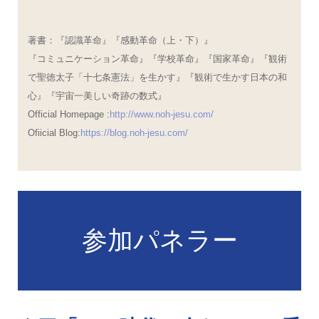
著書：『認識革命』『感動革命（上・下）』
『コミュニケーション革命』『学校革命』『国家革命』『観術
で聖徳太子「十七条憲法」を生かす』『観術で生かす日本の和
心』『宇宙一美しい奇跡の数式』
Official Homepage :
http://www.noh-jesu.com/
Ofiicial Blog:
https://blog.noh-jesu.com/
参加パネラー