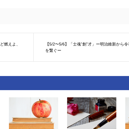
ほど燃えよ、
【5/2〜5/6】「士魂”創”才」ー明治維新から
を繋ぐー