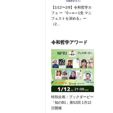
【1/12〜2/9】令和哲学カ
フェ ー『0＝∞＝1党 マニ
フェストを深める』ー
（2...
令和哲学アワード
特別企画：ブックダービー
「知のB1」第52回 1月12
日開催