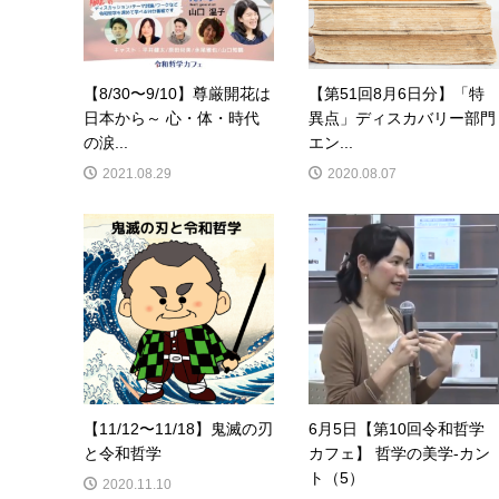
【8/30〜9/10】尊厳開花は
【第51回8月6日分】「特
日本から～ 心・体・時代
異点」ディスカバリー部門
の涙...
エン...
2021.08.29
2020.08.07
【11/12〜11/18】鬼滅の刃
6月5日【第10回令和哲学
と令和哲学
カフェ】 哲学の美学-カン
ト（5）
2020.11.10