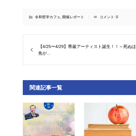
令和哲学カフェ
,
開催レポート
コメント:
0
【4/25〜4/29】尊厳アーティスト誕生！！～死ぬ
焦が...
関連記事一覧