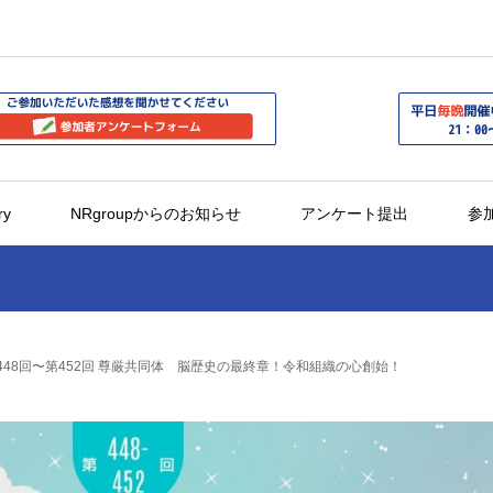
ry
NRgroupからのお知らせ
アンケート提出
参
2】第448回〜第452回 尊厳共同体 脳歴史の最終章！令和組織の心創始！