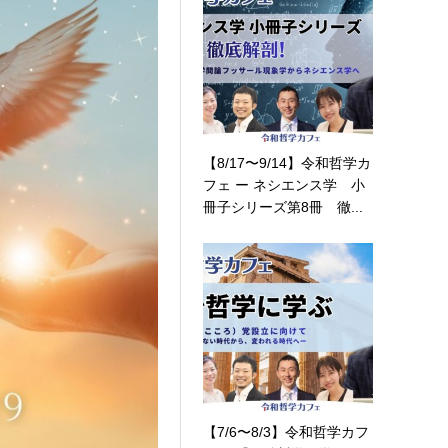
【8/17〜9/14】令和哲学カ
フェ ー ネシエンス学 小
冊子シリーズ第8冊 徹...
【7/6〜8/3】令和哲学カフ