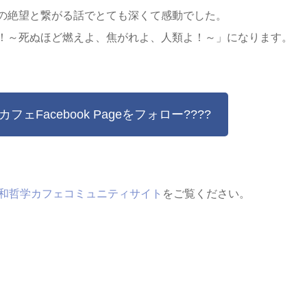
の絶望と繋がる話でとても深くて感動でした。
！～死ぬほど燃えよ、焦がれよ、人類よ！～」になります。
フェFacebook Pageをフォロー????
和哲学カフェコミュニティサイト
をご覧ください。