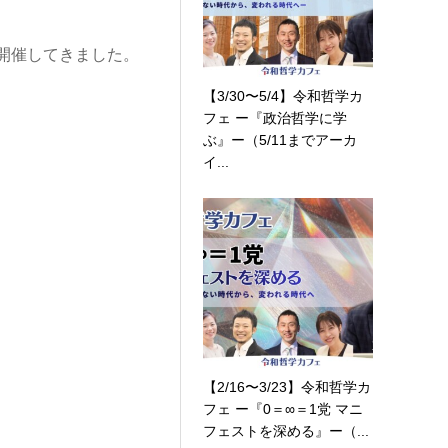
に開催してきました。
【3/30〜5/4】令和哲学カ
フェ ー『政治哲学に学
ぶ』ー（5/11までアーカ
イ...
【2/16〜3/23】令和哲学カ
フェ ー『0＝∞＝1党 マニ
フェストを深める』ー（...