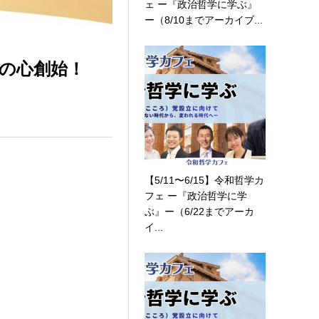
ェ ー『政治哲学に学ぶ』
ー（8/10までアーカイブ...
織の心創始！
【5/11〜6/15】令和哲学カ
フェ ー『政治哲学に学
ぶ』ー（6/22までアーカ
イ...