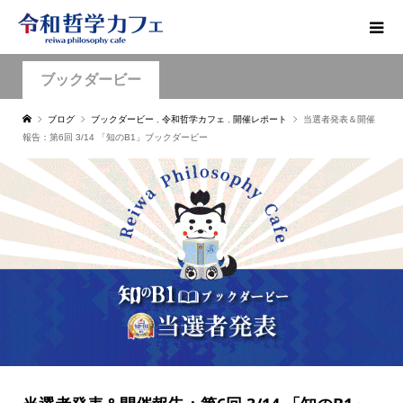
ブックダービー
ブログ
ブックダービー
,
令和哲学カフェ
,
開催レポート
当選者発表＆開催
報告：第6回 3/14 「知のB1」ブックダービー