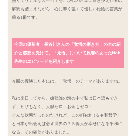
熱くてリアルな人生哲学を、現代の言葉に置き換え作者の
解釈も踏まえながら、心に響く強くて優しい松陰の言葉が
蘇る1冊です。
今回の優勝者・長谷川さんの「覚悟の磨き方」の本の紹
介と感想を受けて、「覚悟」について反響のあったNoh
先生のエピソードを紹介します
今回の優勝した本には、「覚悟」のテーマがありますね。
私は来日してから、嫌韓論の海の中で私は日本語もでき
ず、ビザもなく、人脈ゼロ・お金もゼロ－
そんな状態だったのだけれど、このnTech（＆令和哲学）
と日本が出会えば必ず世界の７５億人が幸せになる平和に
なる、その確信がありました。