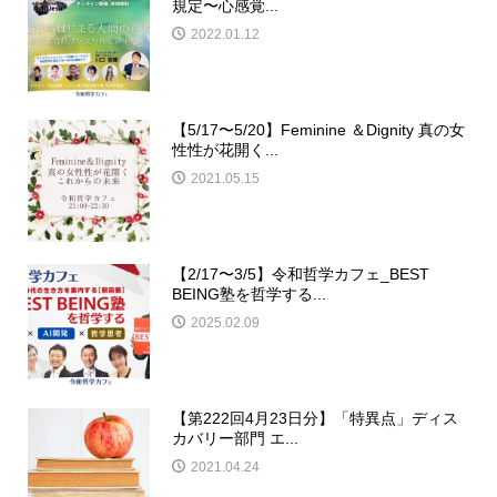
規定〜心感覚...
2022.01.12
【5/17〜5/20】Feminine ＆Dignity 真の女
性性が花開く...
2021.05.15
【2/17〜3/5】令和哲学カフェ_BEST
BEING塾を哲学する...
2025.02.09
【第222回4月23日分】「特異点」ディス
カバリー部門 エ...
2021.04.24