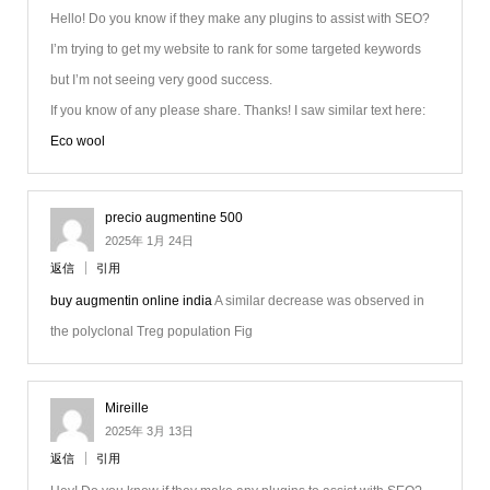
Hello! Do you know if they make any plugins to assist with SEO?
I’m trying to get my website to rank for some targeted keywords
but I’m not seeing very good success.
If you know of any please share. Thanks! I saw similar text here:
Eco wool
precio augmentine 500
2025年 1月 24日
返信
引用
buy augmentin online india
A similar decrease was observed in
the polyclonal Treg population Fig
Mireille
2025年 3月 13日
返信
引用