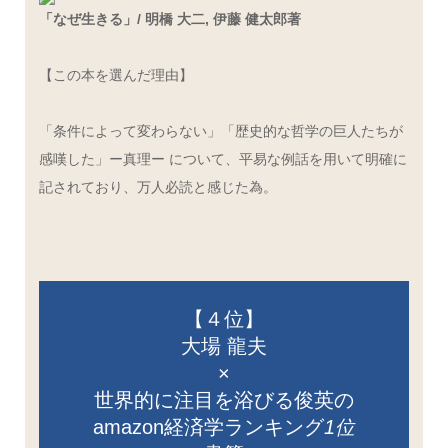
「なぜ生きる」/ 明橋 大二, 伊藤 健太郎著
【この本を選んだ理由】
「条件によって変わらない」「歴史的な哲学の巨人たちが
感嘆した」ー真理ー について、平易な例話を用いて明確に
記されており、万人必読と感じた為。
【４位】
大場 龍夫
×
世界的に注目を浴びる俊英の
amazon経済学ランキング
1位