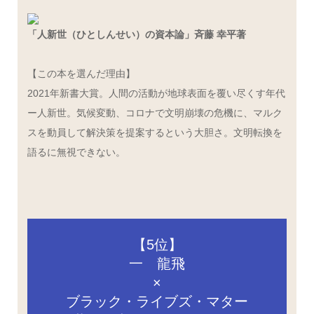
「人新世（ひとしんせい）の資本論」斉藤 幸平著
【この本を選んだ理由】
2021年新書大賞。人間の活動が地球表面を覆い尽くす年代
ー人新世。気候変動、コロナで文明崩壊の危機に、マルク
スを動員して解決策を提案するという大胆さ。文明転換を
語るに無視できない。
【5位】
一 龍飛
×
ブラック・ライブズ・マター