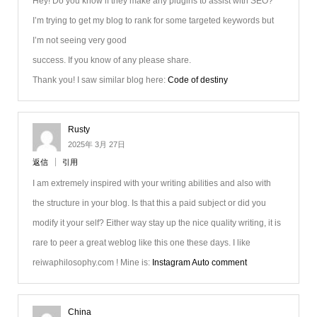
Hey! Do you know if they make any plugins to assist with SEO?
I’m trying to get my blog to rank for some targeted keywords but
I’m not seeing very good
success. If you know of any please share.
Thank you! I saw similar blog here:
Code of destiny
Rusty
2025年 3月 27日
返信
引用
I am extremely inspired with your writing abilities and also with
the structure in your blog. Is that this a paid subject or did you
modify it your self? Either way stay up the nice quality writing, it is
rare to peer a great weblog like this one these days. I like
reiwaphilosophy.com ! Mine is:
Instagram Auto comment
China