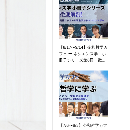
【8/17〜9/14】令和哲学カ
フェ ー ネシエンス学 小
冊子シリーズ第8冊 徹...
【7/6〜8/3】令和哲学カフ