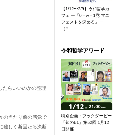
【1/12〜2/9】令和哲学カ
フェ ー『0＝∞＝1党 マニ
フェストを深める』ー
（2...
令和哲学アワード
したらいいのかの整理
特別企画：ブックダービー
々の当たり前の感覚で
「知のB1」第52回 1月12
に難しく断固たる決断
日開催