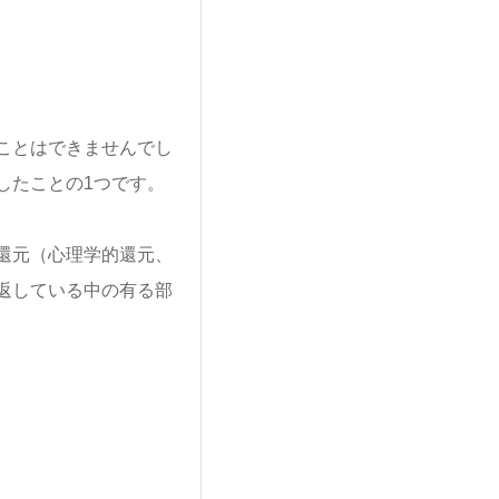
ことはできませんでし
したことの1つです。
還元（心理学的還元、
返している中の有る部