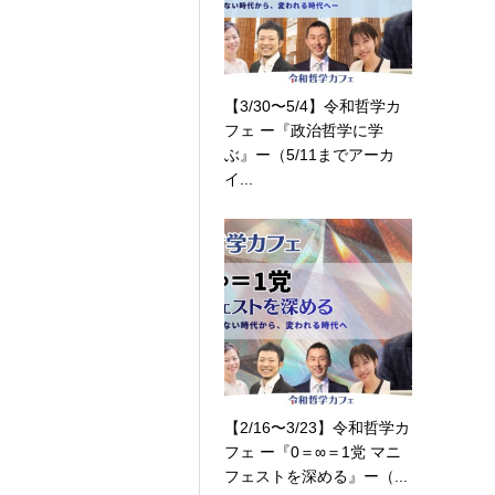
【3/30〜5/4】令和哲学カ
フェ ー『政治哲学に学
ぶ』ー（5/11までアーカ
イ...
【2/16〜3/23】令和哲学カ
フェ ー『0＝∞＝1党 マニ
フェストを深める』ー（...