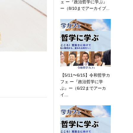
ェ ー『政治哲学に学ぶ』
ー（8/10までアーカイブ...
【5/11〜6/15】令和哲学カ
フェ ー『政治哲学に学
ぶ』ー（6/22までアーカ
イ...