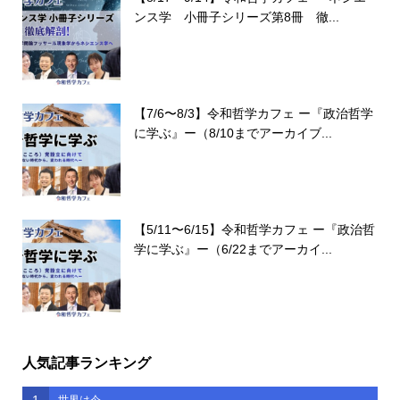
ンス学 小冊子シリーズ第8冊 徹...
【7/6〜8/3】令和哲学カフェ ー『政治哲学
に学ぶ』ー（8/10までアーカイブ...
【5/11〜6/15】令和哲学カフェ ー『政治哲
学に学ぶ』ー（6/22までアーカイ...
人気記事ランキング