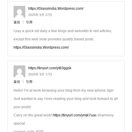
https://Glassiindia.Wordpress.com/
2025年 8月 27日
返信
引用
I pay a quick isit daily a few blogs and websitds to red articles,
except this web siote provides quality based posts.
https://Glassiindia.Wordpress.com/
https://tinyurl.com/yt83ggsk
2025年 9月 17日
返信
引用
Hello! I’m at work browsing your blog from my new iphone 3gs!
Just wanted to say I love reading your blog and look forward to all
your posts!
Carry on the great work!
https://tinyurl.com/ymjk7uac
eharmony
special
coupon code 2025