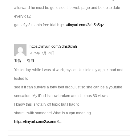
afterward he must be go to see this web page and be up to date
every day.
gamefly 3 month free trial
https://tinyurl.com/2ab5s5qz
https://tinyurl.com/2dhs6xmh
2025年 7月 29日
返信
引用
Yesterday, while I was at work, my cousin stole my apple ipad and
tested to
see if it can survive a forty foot drop, just so she can be a youtube
sensation. My iPad is now broken and she has 83 views.
I know this is totally off topic but I had to
share it with someone! What is a vpn meaning
https://tinyurl.com/2xsenm6a