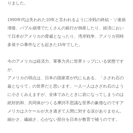
りました。
1990年代は失われた10年と言われるように冷戦の終結・ソ連崩
壊後、バブル崩壊でたくさんの銀行が倒産したり、経済におい
て日本がアメリカの脅威となったり、湾岸戦争、アメリカ同時
多発テロ事件なども起きた15年でした。
今のアメリカは経済力、軍事力共に世界トップにいる状態です
が、
アメリカの弱点は、日本の国家君が代にもある、「さざれ石の
巌となりて」の世界だと思います。一人一人はさざれ石のよう
に小さくみえますが、全体でみたときに岩になってしまうのは
絶対的和、共同体がつくる摩訶不思議な世界の象徴なのですア
メリカはスケールが大き過ぎて人間に対する涙がありません。
細かさ、繊細さ、心がない部分を日本が教育で補うのです。