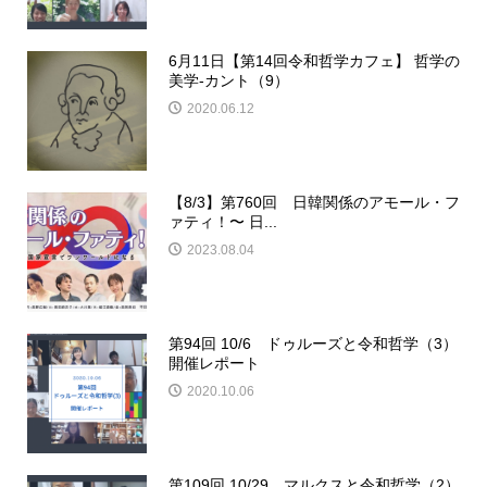
6月11日【第14回令和哲学カフェ】 哲学の
美学-カント（9）
2020.06.12
【8/3】第760回 日韓関係のアモール・フ
ァティ！〜 日...
2023.08.04
第94回 10/6 ドゥルーズと令和哲学（3）
開催レポート
2020.10.06
第109回 10/29 マルクスと令和哲学（2）