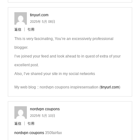
tinyurl.com
2025年 5月 08日
返信
引用
This is very fascinating, You’re an excessively professional
blogger.
I’ve joined your feed and look ahead to in quest of extra of your
excellent post.
Also, I’ve shared your site in my social networks
My web blog :: nordvpn coupons inspiresensation (
tinyurl.com
)
nordvpn coupons
2025年 5月 10日
返信
引用
nordvpn coupons
350fairfax