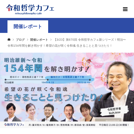
開催レポート
ブログ
開催レポート
【3/23】第670回 令和哲学カフェ新シリーズ！明治〜
令和154年間を解き明かす！希望の花が咲く令和魂 生きることと見つけたり！