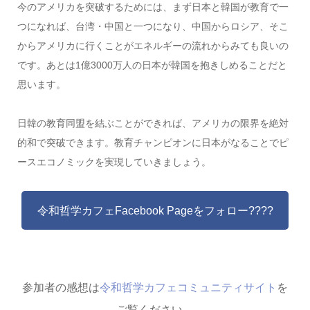
今のアメリカを突破するためには、まず日本と韓国が教育で一
つになれば、台湾・中国と一つになり、中国からロシア、そこ
からアメリカに行くことがエネルギーの流れからみても良いの
です。あとは1億3000万人の日本が韓国を抱きしめることだと
思います。
日韓の教育同盟を結ぶことができれば、アメリカの限界を絶対
的和で突破できます。教育チャンピオンに日本がなることでピ
ースエコノミックを実現していきましょう。
令和哲学カフェFacebook Pageをフォロー????
参加者の感想は
令和哲学カフェコミュニティサイト
を
ご覧ください。