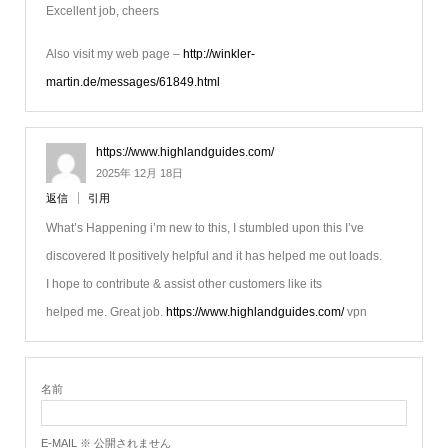
Excellent job, cheers
Also visit my web page –
http://winkler-
martin.de/messages/61849.html
https://www.highlandguides.com/
2025年 12月 18日
返信
引用
What’s Happening i’m new to this, I stumbled upon this I’ve
discovered It positively helpful and it has helped me out loads.
I hope to contribute & assist other customers like its
helped me. Great job.
https://www.highlandguides.com/
vpn
名前
E-MAIL ※ 公開されません