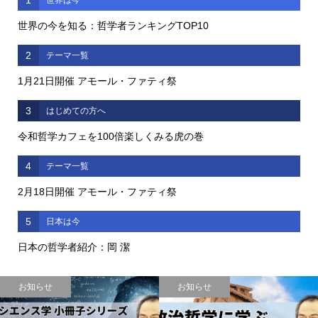
1
世界は今
世界の今を知る：哲学者ランキングTOP10
2
テーマ一覧
1月21日開催 アモール・ファティ祭
3
はじめての方へ
令和哲学カフェを100倍楽しくみる虎の巻
4
テーマ一覧
2月18日開催 アモール・ファティ祭
5
日本は今
日本の哲学者紹介：岡 潔
お知らせ
お知らせ