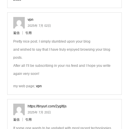
vpn
2025年 7月 02日
返信
引用
Pretty nice post. I simply stumbled upon your blog
and wished to say that I have truly enjoyed browsing your blog
posts.
After all I’ll be subscribing in your rss feed and I hope you write
again very soon!
my web page;
vpn
https://tinyurl.com/2ygltljs
2025年 7月 20日
返信
引用
If some one wants to be updated with most recent technologies