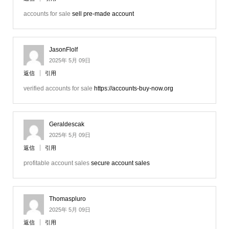
accounts for sale
sell pre-made account
JasonFlolf
2025年 5月 09日
返信
引用
verified accounts for sale
https://accounts-buy-now.org
Geraldescak
2025年 5月 09日
返信
引用
profitable account sales
secure account sales
Thomaspluro
2025年 5月 09日
返信
引用