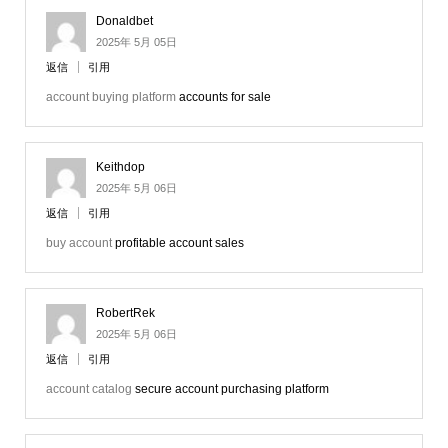
Donaldbet
2025年 5月 05日
返信
引用
account buying platform
accounts for sale
Keithdop
2025年 5月 06日
返信
引用
buy account
profitable account sales
RobertRek
2025年 5月 06日
返信
引用
account catalog
secure account purchasing platform