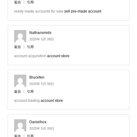
返信
引用
ready-made accounts for sale
sell pre-made account
Nathansmids
2025年 5月 08日
返信
引用
account acquisition
account store
Brucefen
2025年 5月 08日
返信
引用
account trading
account store
Danielhox
2025年 5月 09日
返信
引用