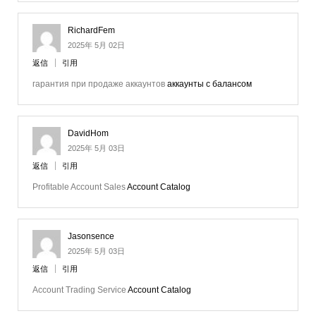
RichardFem
2025年 5月 02日
返信
引用
гарантия при продаже аккаунтов
аккаунты с балансом
DavidHom
2025年 5月 03日
返信
引用
Profitable Account Sales
Account Catalog
Jasonsence
2025年 5月 03日
返信
引用
Account Trading Service
Account Catalog