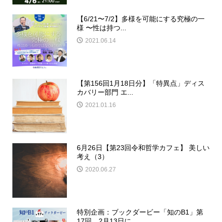
【6/21〜7/2】多様を可能にする究極の一
様 〜性は持つ...
2021.06.14
【第156回1月18日分】「特異点」ディス
カバリー部門 エ...
2021.01.16
6月26日【第23回令和哲学カフェ】 美しい
考え（3）
2020.06.27
特別企画：ブックダービー「知のB1」第
17回 2月13日に...