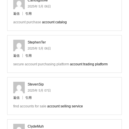
Carlosgoove
2025年 5月 06日
返信
引用
account purchase
account catalog
StephenTer
2025年 5月 06日
返信
引用
secure account purchasing platform
account trading platform
StevenSip
2025年 5月 07日
返信
引用
find accounts for sale
account selling service
ClydeMuh