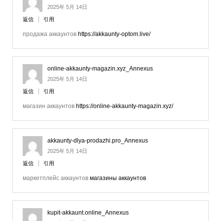
2025年 5月 14日
返信
引用
продажа аккаунтов
https://akkaunty-optom.live/
online-akkaunty-magazin.xyz_Annexus
2025年 5月 14日
返信
引用
магазин аккаунтов
https://online-akkaunty-magazin.xyz/
akkaunty-dlya-prodazhi.pro_Annexus
2025年 5月 14日
返信
引用
маркетплейс аккаунтов
магазины аккаунтов
kupit-akkaunt.online_Annexus