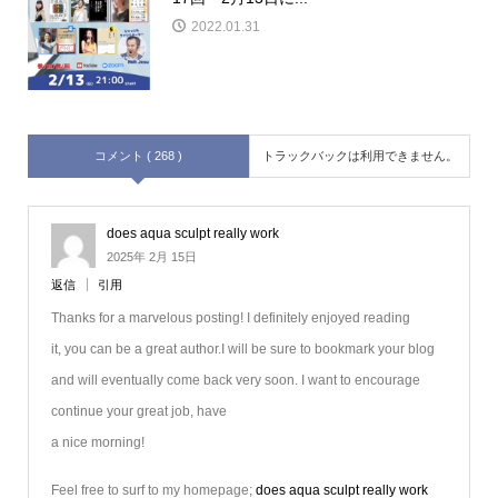
2022.01.31
コメント ( 268 )
トラックバックは利用できません。
does aqua sculpt really work
2025年 2月 15日
返信
引用
Thanks for a marvelous posting! I definitely enjoyed reading
it, you can be a great author.I will be sure to bookmark your blog
and will eventually come back very soon. I want to encourage
continue your great job, have
a nice morning!
Feel free to surf to my homepage;
does aqua sculpt really work