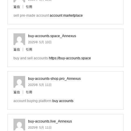
返信
引用
sell pre-made account
account marketplace
buy-accounts.space_Annexus
2025年 5月 10日
返信
引用
buy and sell accounts
https://buy-accounts.space
buy-accounts-shop.pro_Annexus
2025年 5月 11日
返信
引用
account buying platform
buy accounts
buy-accounts.live_Annexus
2025年 5月 11日