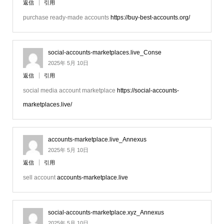
返信
引用
purchase ready-made accounts
https://buy-best-accounts.org/
social-accounts-marketplaces.live_Conse
2025年 5月 10日
返信
引用
social media account marketplace
https://social-accounts-
marketplaces.live/
accounts-marketplace.live_Annexus
2025年 5月 10日
返信
引用
sell account
accounts-marketplace.live
social-accounts-marketplace.xyz_Annexus
2025年 5月 10日