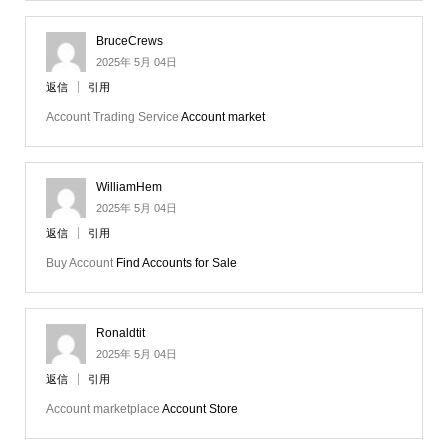
BruceCrews
2025年 5月 04日
返信
引用
Account Trading Service
Account market
WilliamHem
2025年 5月 04日
返信
引用
Buy Account
Find Accounts for Sale
Ronaldtit
2025年 5月 04日
返信
引用
Account marketplace
Account Store