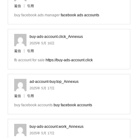
返信
引用
buy facebook ads manager
facebook ads accounts
buy-ads-account.click_Annexus
2025年 5月 16日
返信
引用
fb account for sale
https://buy-ads-account.click
ad-account-buy.top_Annexus
2025年 5月 17日
返信
引用
buy facebook accounts
buy facebook accounts
buy-ads-account.work_Annexus
2025年 5月 17日