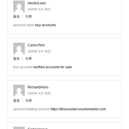
HectorLiaro
2025年 5月 06日
返信
引用
account store
buy accounts
CarlosTem
2025年 5月 06日
返信
引用
buy account
verified accounts for sale
RichardAloro
2025年 5月 06日
返信
引用
account trading service
https://discountaccountsmarket.com