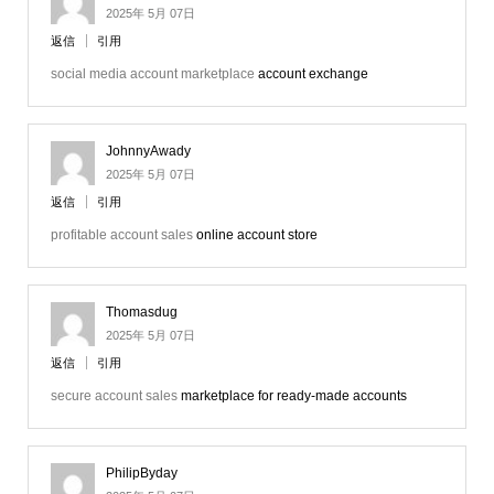
2025年 5月 07日
返信
引用
social media account marketplace
account exchange
JohnnyAwady
2025年 5月 07日
返信
引用
profitable account sales
online account store
Thomasdug
2025年 5月 07日
返信
引用
secure account sales
marketplace for ready-made accounts
PhilipByday