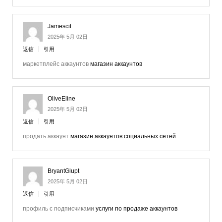
Jamescit
2025年 5月 02日
返信
引用
маркетплейс аккаунтов
магазин аккаунтов
OliveEline
2025年 5月 02日
返信
引用
продать аккаунт
магазин аккаунтов социальных сетей
BryantGlupt
2025年 5月 02日
返信
引用
профиль с подписчиками
услуги по продаже аккаунтов