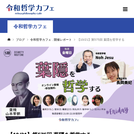
令和哲学カフェ
ブログ
令和哲学カフェ
,
開催レポート
【10/21】第575回 葉隠を哲学する