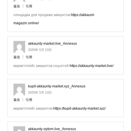
返信
引用
площадка для продажи аккаунтов
https://akkaunt-
magazin.online/
akkaunty-market.live_Annexus
2025年 5月 13日
返信
引用
маркетплейс аккаунтов соцсетей
https://akkaunty-market.live/
kupit-akkaunty-market.xyz_Annexus
2025年 5月 13日
返信
引用
маркетплейс аккаунтов
https://kupit-akkaunty-market.xyz/
akkaunty-optom.live_Annexus