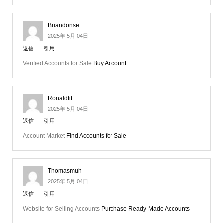
Briandonse
2025年 5月 04日
返信
引用
Verified Accounts for Sale
Buy Account
Ronaldtit
2025年 5月 04日
返信
引用
Account Market
Find Accounts for Sale
Thomasmuh
2025年 5月 04日
返信
引用
Website for Selling Accounts
Purchase Ready-Made Accounts