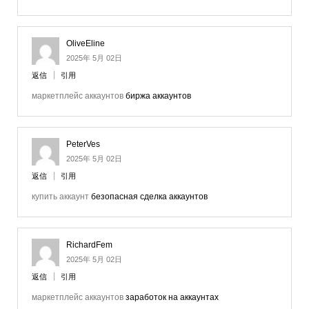
OliveEline
2025年 5月 02日
返信
引用
маркетплейс аккаунтов
биржа аккаунтов
PeterVes
2025年 5月 02日
返信
引用
купить аккаунт
безопасная сделка аккаунтов
RichardFem
2025年 5月 02日
返信
引用
маркетплейс аккаунтов
заработок на аккаунтах