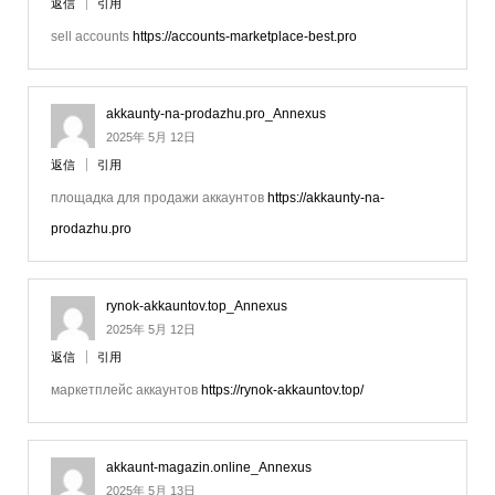
返信
引用
sell accounts
https://accounts-marketplace-best.pro
akkaunty-na-prodazhu.pro_Annexus
2025年 5月 12日
返信
引用
площадка для продажи аккаунтов
https://akkaunty-na-
prodazhu.pro
rynok-akkauntov.top_Annexus
2025年 5月 12日
返信
引用
маркетплейс аккаунтов
https://rynok-akkauntov.top/
akkaunt-magazin.online_Annexus
2025年 5月 13日