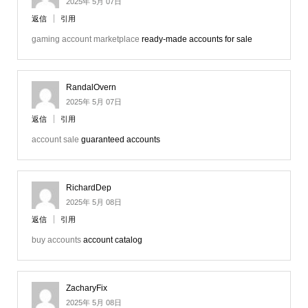
2025年 5月 07日
返信
引用
gaming account marketplace
ready-made accounts for sale
RandalOvern
2025年 5月 07日
返信
引用
account sale
guaranteed accounts
RichardDep
2025年 5月 08日
返信
引用
buy accounts
account catalog
ZacharyFix
2025年 5月 08日