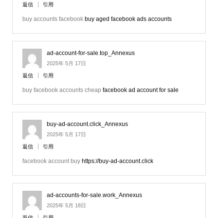
返信
引用
buy accounts facebook
buy aged facebook ads accounts
ad-account-for-sale.top_Annexus
2025年 5月 17日
返信
引用
buy facebook accounts cheap
facebook ad account for sale
buy-ad-account.click_Annexus
2025年 5月 17日
返信
引用
facebook account buy
https://buy-ad-account.click
ad-accounts-for-sale.work_Annexus
2025年 5月 18日
返信
引用