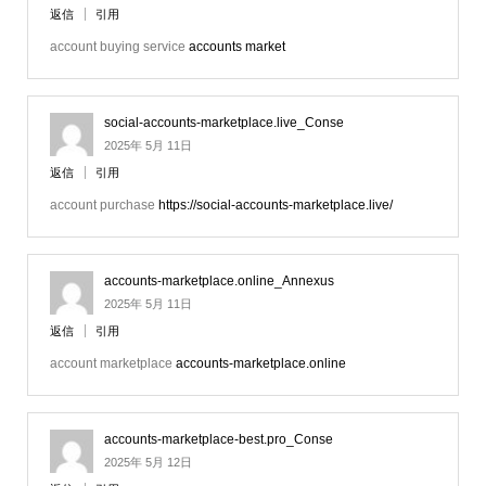
返信
引用
account buying service
accounts market
social-accounts-marketplace.live_Conse
2025年 5月 11日
返信
引用
account purchase
https://social-accounts-marketplace.live/
accounts-marketplace.online_Annexus
2025年 5月 11日
返信
引用
account marketplace
accounts-marketplace.online
accounts-marketplace-best.pro_Conse
2025年 5月 12日