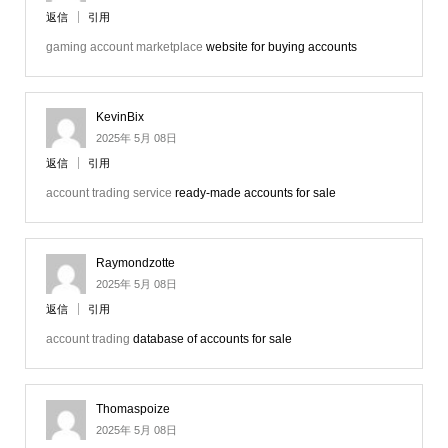
返信
引用
gaming account marketplace
website for buying accounts
KevinBix
2025年 5月 08日
返信
引用
account trading service
ready-made accounts for sale
Raymondzotte
2025年 5月 08日
返信
引用
account trading
database of accounts for sale
Thomaspoize
2025年 5月 08日