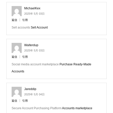
MichaelKex
2025年 5月 03日
返信
引用
Sell accounts
Sell Account
Walterdup
2025年 5月 03日
返信
引用
Social media account marketplace
Purchase Ready-Made
Accounts
Jareddip
2025年 5月 04日
返信
引用
Secure Account Purchasing Platform
Accounts marketplace