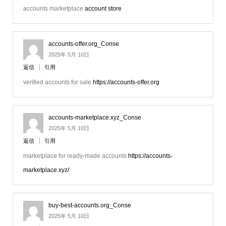
accounts marketplace
account store
accounts-offer.org_Conse
2025年 5月 10日
返信
引用
verified accounts for sale
https://accounts-offer.org
accounts-marketplace.xyz_Conse
2025年 5月 10日
返信
引用
marketplace for ready-made accounts
https://accounts-
marketplace.xyz/
buy-best-accounts.org_Conse
2025年 5月 10日