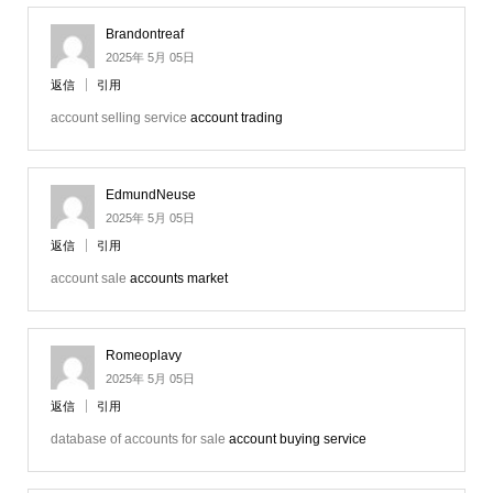
Brandontreaf
2025年 5月 05日
返信
引用
account selling service
account trading
EdmundNeuse
2025年 5月 05日
返信
引用
account sale
accounts market
Romeoplavy
2025年 5月 05日
返信
引用
database of accounts for sale
account buying service