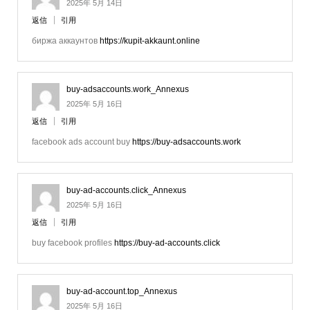
2025年 5月 14日
返信
引用
биржа аккаунтов
https://kupit-akkaunt.online
buy-adsaccounts.work_Annexus
2025年 5月 16日
返信
引用
facebook ads account buy
https://buy-adsaccounts.work
buy-ad-accounts.click_Annexus
2025年 5月 16日
返信
引用
buy facebook profiles
https://buy-ad-accounts.click
buy-ad-account.top_Annexus
2025年 5月 16日