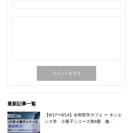
最新記事一覧
【8/17〜9/14】令和哲学カフェ ー ネシエ
ンス学 小冊子シリーズ第8冊 徹...