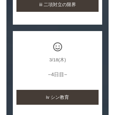
iii 二項対立の限界
3/18(木)
−4日目−
iv シン教育