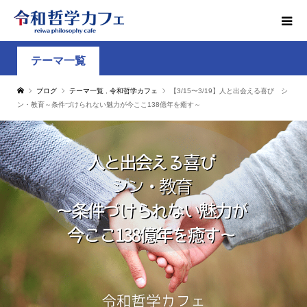
テーマ一覧
ブログ
テーマ一覧
,
令和哲学カフェ
【3/15〜3/19】人と出会える喜び シ
ン・教育～条件づけられない魅力が今ここ138億年を癒す～