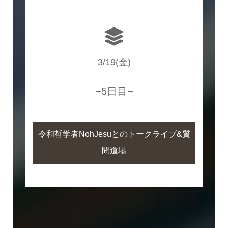
3/19(金)
−5日目−
令和哲学者NohJesuとのトークライブ&質
問道場