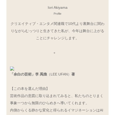
Iori Akiyama
Profile
クリエイティブ・エンタメ関連職で10代より裏舞台に関わ
りながらむっつりと生きてきた私が、今年は舞台に上がる
ことにチャレンジします。
「余白の芸術」李 禹煥
（LEE UFAN）
著
【この本を選んだ理由】
芸術作品の意図に取り込まれてみると、私たちのとりまく
事象一つから無限のひらめきへ導いてくれます。
内側からくる静かな変化と得られるイマジネーションはAI