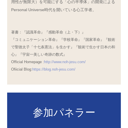
用性が無限大）を可能にする「心の半導体」の開発による
Personal Universe時代を開いている心工学者。
著書：『認識革命』『感動革命（上・下）』
『コミュニケーション革命』『学校革命』『国家革命』『観術
で聖徳太子「十七条憲法」を生かす』『観術で生かす日本の和
心』『宇宙一美しい奇跡の数式』
Official Homepage :
http://www.noh-jesu.com/
Ofiicial Blog:
https://blog.noh-jesu.com/
参加パネラー