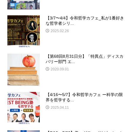
【3/7〜4/4】令和哲学カフェ_私が1番好き
な哲学者シリ...
2025.02.26
【第68回8月31日分】「特異点」ディスカ
バリー部門 エ...
2020.09.01
【4/16〜5/7】令和哲学カフェ ー科学の限
界を哲学する...
2025.04.11