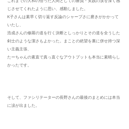
これまでの大和の悟った人間としての勝負・実践の涙を深く感
じさせてくれたように思い、感動しました。
K子さんは素早く切り返す反論のシャープさに磨きがかかって
いたし、
浩成さんの修羅の道を行く決断としっかりとその道を全うした
剣士のような潔さもよかった。まことの絶望を裏に併せ持つ深
い主義主張、
たーちゃんの素直で真っ直ぐなアウトプットも本当に素晴らし
かったです。
そして、ファシリテーターの長野さんの最後のまとめには本当
に涙が出ました。