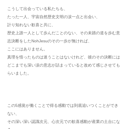
こうして出会っている私たちも、
たった一人、宇宙自然歴史文明の涙一点と出会い、
計り知れない歓喜と共に、
歴史上誰一人として歩んだことのない、その未踏の道を歩む意
志決断をしたNohJesuのその一歩が無ければ、
ここにはありません。
真理を悟ったものは迷うことはないけれど、彼のその決断には
どこまでも深い涙の意志が詰まっていると改めて感じさせても
らいました。
この5感覚が働くことで得る感動では到底追いつくことができ
ない、
その深い深い認識次元、心次元での歓喜感動が産業の土台にな