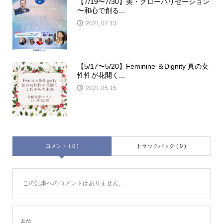
【7/19〜7/30】美・グローバリゼーション
〜和心で創る...
2021.07.13
【5/17〜5/20】Feminine ＆Dignity 真の女
性性が花開く...
2021.05.15
コメント ( 0 )
トラックバック ( 0 )
この記事へのコメントはありません。
名前