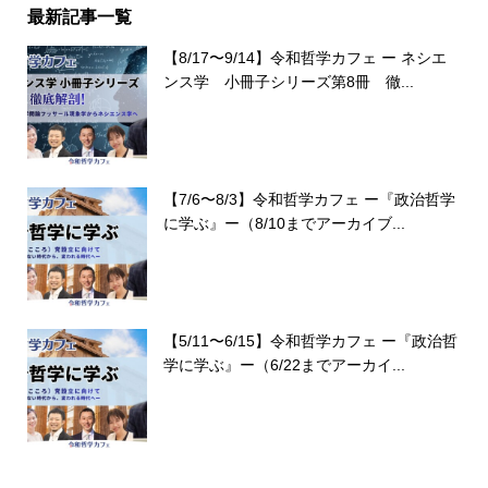
最新記事一覧
【8/17〜9/14】令和哲学カフェ ー ネシエ
ンス学 小冊子シリーズ第8冊 徹...
【7/6〜8/3】令和哲学カフェ ー『政治哲学
に学ぶ』ー（8/10までアーカイブ...
【5/11〜6/15】令和哲学カフェ ー『政治哲
学に学ぶ』ー（6/22までアーカイ...