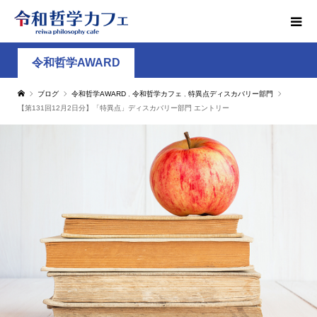
令和哲学AWARD
ブログ
令和哲学AWARD
,
令和哲学カフェ
,
特異点ディスカバリー部門
【第131回12月2日分】「特異点」ディスカバリー部門 エントリー