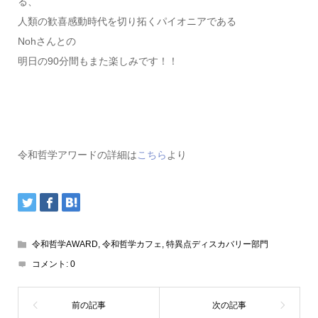
る、
人類の歓喜感動時代を切り拓くパイオニアである
Nohさんとの
明日の90分間もまた楽しみです！！
令和哲学アワードの詳細は
こちら
より
令和哲学AWARD
,
令和哲学カフェ
,
特異点ディスカバリー部門
コメント:
0