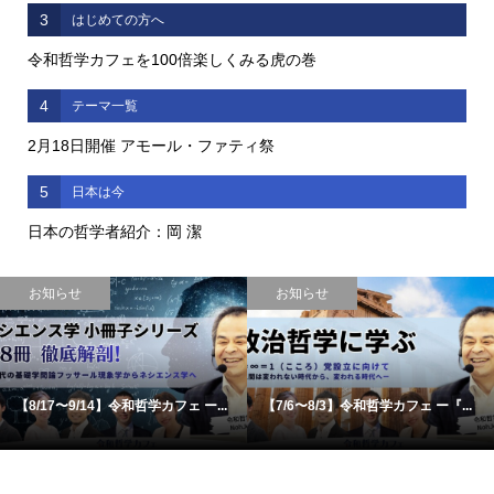
3
はじめての方へ
令和哲学カフェを100倍楽しくみる虎の巻
4
テーマ一覧
2月18日開催 アモール・ファティ祭
5
日本は今
日本の哲学者紹介：岡 潔
お知らせ
お知らせ
【8/17〜9/14】令和哲学カフェ ー...
【7/6〜8/3】令和哲学カフェ ー『...