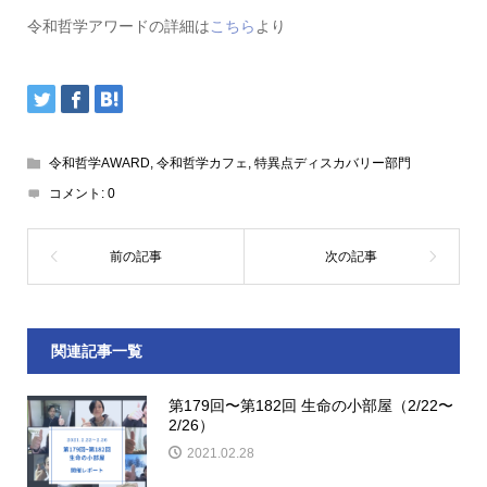
令和哲学アワードの詳細は
こちら
より
令和哲学AWARD
,
令和哲学カフェ
,
特異点ディスカバリー部門
コメント:
0
関連記事一覧
第179回〜第182回 生命の小部屋（2/22〜
2/26）
2021.02.28