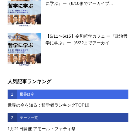
に学ぶ』ー（8/10までアーカイブ...
【5/11〜6/15】令和哲学カフェ ー『政治哲
学に学ぶ』ー（6/22までアーカイ...
人気記事ランキング
1
世界は今
世界の今を知る：哲学者ランキングTOP10
2
テーマ一覧
1月21日開催 アモール・ファティ祭