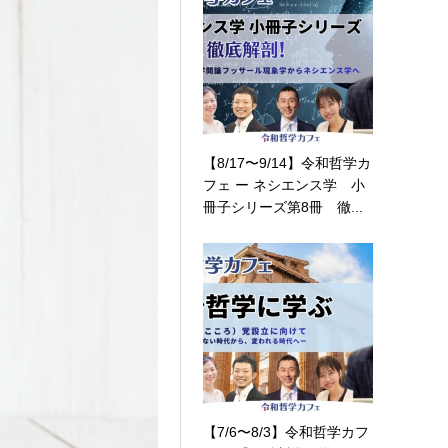
【8/17〜9/14】令和哲学カ
フェ ー ネシエンス学 小
冊子シリーズ第8冊 徹...
【7/6〜8/3】令和哲学カフ