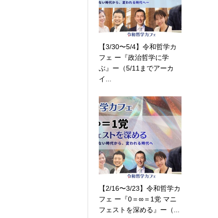
【3/30〜5/4】令和哲学カ
フェ ー『政治哲学に学
ぶ』ー（5/11までアーカ
イ...
【2/16〜3/23】令和哲学カ
フェ ー『0＝∞＝1党 マニ
フェストを深める』ー（...