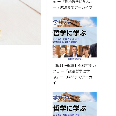
ェ ー『政治哲学に学ぶ』
ー（8/10までアーカイブ...
【5/11〜6/15】令和哲学カ
フェ ー『政治哲学に学
ぶ』ー（6/22までアーカ
イ...