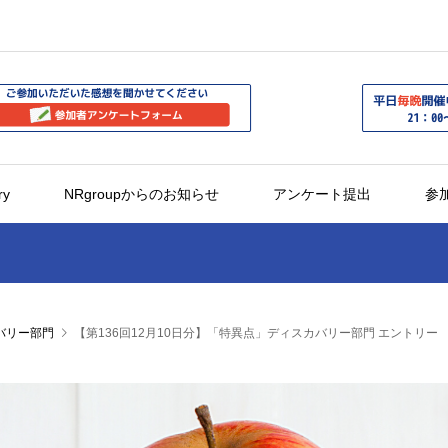
ry
NRgroupからのお知らせ
アンケート提出
参
バリー部門
【第136回12月10日分】「特異点」ディスカバリー部門 エントリー