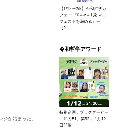
【1/12〜2/9】令和哲学カ
フェ ー『0＝∞＝1党 マニ
フェストを深める』ー
（2...
令和哲学アワード
特別企画：ブックダービー
ンジが始まった。
「知のB1」第52回 1月12
日開催