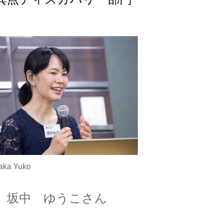
aka Yuko
坂中 ゆうこさん