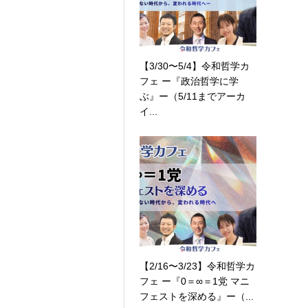
【3/30〜5/4】令和哲学カ
フェ ー『政治哲学に学
ぶ』ー（5/11までアーカ
イ...
【2/16〜3/23】令和哲学カ
フェ ー『0＝∞＝1党 マニ
フェストを深める』ー（...