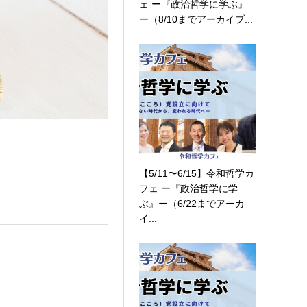
ェ ー『政治哲学に学ぶ』
ー（8/10までアーカイブ...
【5/11〜6/15】令和哲学カ
フェ ー『政治哲学に学
ぶ』ー（6/22までアーカ
イ...