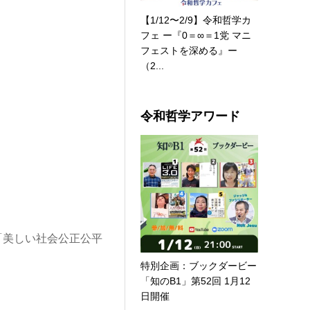
【1/12〜2/9】令和哲学カ
フェ ー『0＝∞＝1党 マニ
フェストを深める』ー
（2...
令和哲学アワード
「美しい社会公正公平
特別企画：ブックダービー
「知のB1」第52回 1月12
日開催