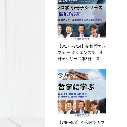
【8/17〜9/14】令和哲学カ
フェ ー ネシエンス学 小
冊子シリーズ第8冊 徹...
【7/6〜8/3】令和哲学カフ