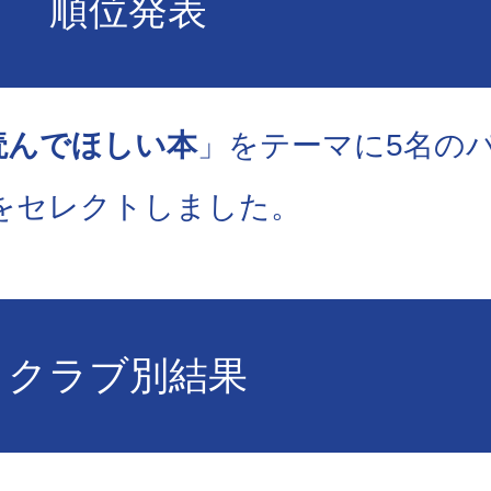
順位発表
読んでほしい本
」をテーマに5名の
をセレクトしました。
クラブ別結果