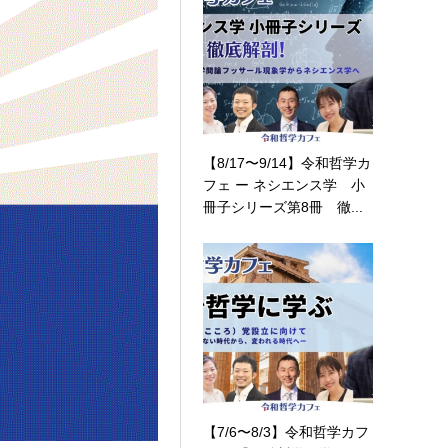
【8/17〜9/14】令和哲学カ
フェ ー ネシエンス学 小
冊子シリーズ第8冊 徹...
【7/6〜8/3】令和哲学カフ