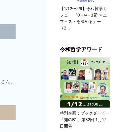
【1/12〜2/9】令和哲学カ
フェ ー『0＝∞＝1党 マニ
フェストを深める』ー
（2...
令和哲学アワード
ちさん、
特別企画：ブックダービー
「知のB1」第52回 1月12
日開催