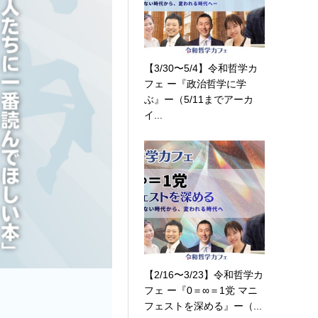
【3/30〜5/4】令和哲学カ
フェ ー『政治哲学に学
ぶ』ー（5/11までアーカ
イ...
【2/16〜3/23】令和哲学カ
フェ ー『0＝∞＝1党 マニ
フェストを深める』ー（...