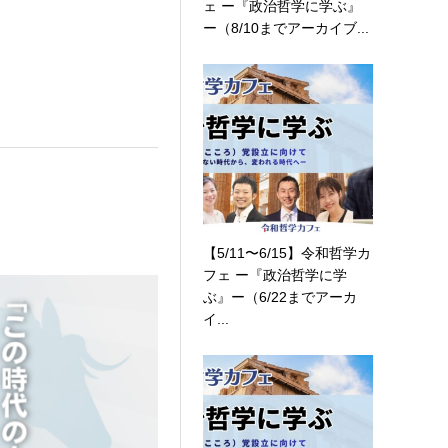
ェ ー『政治哲学に学ぶ』
ー（8/10までアーカイブ...
【5/11〜6/15】令和哲学カ
フェ ー『政治哲学に学
ぶ』ー（6/22までアーカ
イ...