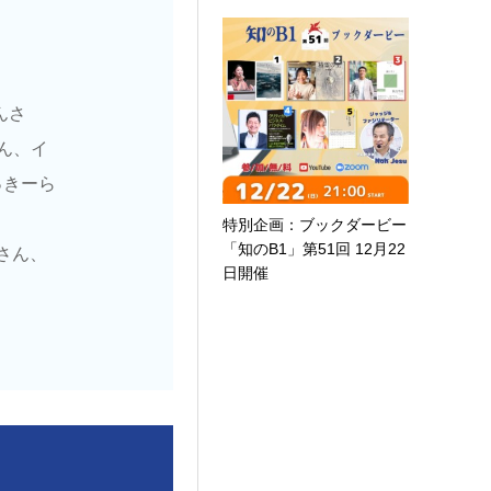
んさ
ん、イ
っきーら
特別企画：ブックダービー
「知のB1」第51回 12月22
かさん、
日開催