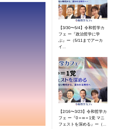
【3/30〜5/4】令和哲学カ
フェ ー『政治哲学に学
ぶ』ー（5/11までアーカ
イ...
【2/16〜3/23】令和哲学カ
フェ ー『0＝∞＝1党 マニ
フェストを深める』ー（...