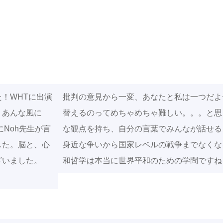
！WHTに出演
批判の意見から一変、あなたと私は一つだよ
。あんな風に
替えるのってめちゃめちゃ難しい。。。と思
Noh先生が言
な観点を持ち、自分の言葉でみんなが話せる
した。脳と、心
身近な争いから国家レベルの戦争までなくな
ざいました。
和哲学は本当に世界平和のための学問ですね