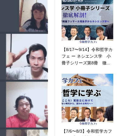
【8/17〜9/14】令和哲学カ
フェ ー ネシエンス学 小
冊子シリーズ第8冊 徹...
【7/6〜8/3】令和哲学カフ