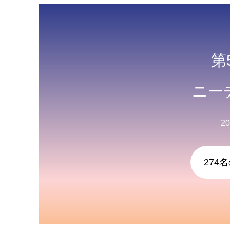
第
ニー
2
274