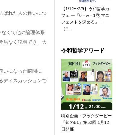
【1/12〜2/9】令和哲学カ
結ばれた人の違いにつ
フェ ー『0＝∞＝1党 マニ
フェストを深める』ー
（2...
いなくて他の論理体系
矛盾なく説明でき、大
令和哲学アワード
問いになった瞬間に
るディスカッションで
特別企画：ブックダービー
「知のB1」第52回 1月12
日開催