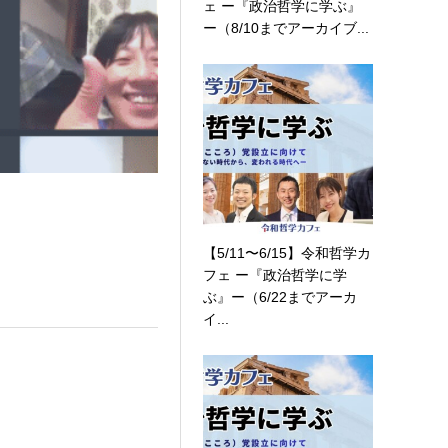
ェ ー『政治哲学に学ぶ』
ー（8/10までアーカイブ...
【5/11〜6/15】令和哲学カ
フェ ー『政治哲学に学
ぶ』ー（6/22までアーカ
イ...