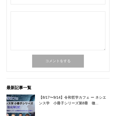
最新記事一覧
【8/17〜9/14】令和哲学カフェ ー ネシエ
ンス学 小冊子シリーズ第8冊 徹...