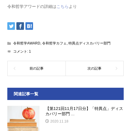
令和哲学アワードの詳細は
こちら
より
令和哲学AWARD
,
令和哲学カフェ
,
特異点ディスカバリー部門
コメント:
1
関連記事一覧
【第121回11月17日分】「特異点」ディス
カバリー部門 ...
2020.11.18