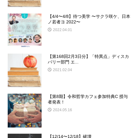
【4/4〜4/8】待つ美学 〜サクラ咲ケ、日本
ノ若者ヨ 2022〜
2022.04.01
【第168回2月3日分】「特異点」ディスカ
バリー部門 エ...
2021.02.04
【第8期】令和哲学カフェ参加特典C 授与
者発表！
2024.05.16
【12/14〜12/18】破壊