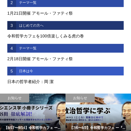
2
テーマ一覧
1月21日開催 アモール・ファティ祭
3
はじめての方へ
令和哲学カフェを100倍楽しくみる虎の巻
4
テーマ一覧
2月18日開催 アモール・ファティ祭
5
日本は今
日本の哲学者紹介：岡 潔
お知らせ
お知らせ
【8/17〜9/14】令和哲学カフェ ー...
【7/6〜8/3】令和哲学カフェ ー『...