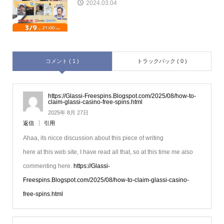
2024.03.04
コメント ( 1 )
トラックバック ( 0 )
https://Glassi-Freespins.Blogspot.com/2025/08/how-to-
claim-glassi-casino-free-spins.html
2025年 8月 27日
返信
引用
Ahaa, its nicce discussion about this piece of writing
here at this web site, I have read all that, so at this time me also
commenting here.
https://Glassi-
Freespins.Blogspot.com/2025/08/how-to-claim-glassi-casino-
free-spins.html