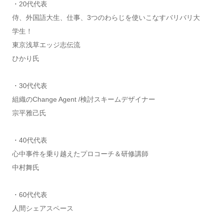
・20代代表
侍、外国語大生、仕事、3つのわらじを使いこなすバリバリ大
学生！
東京浅草エッジ志伝流
ひかり氏
・30代代表
組織のChange Agent /検討スキームデザイナー
宗平雅己氏
・40代代表
心中事件を乗り越えたプロコーチ＆研修講師
中村舞氏
・60代代表
人間シェアスペース