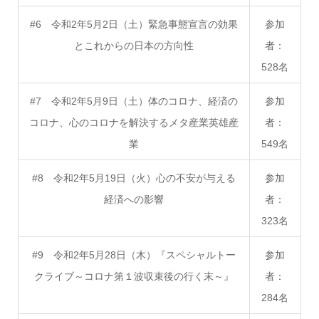
#6 令和2年5月2日（土）緊急事態宣言の効果
参加
とこれからの日本の方向性
者：
528名
#7 令和2年5月9日（土）体のコロナ、経済の
参加
コロナ、心のコロナを解決するメタ産業英雄産
者：
業
549名
#8 令和2年5月19日（火）心の不安が与える
参加
経済への影響
者：
323名
#9 令和2年5月28日（木）『スペシャルトー
参加
クライブ～コロナ第１波収束後の行く末～』
者：
284名