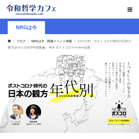
NRGは今
ブログ
NRGは今
,
関連イベント情報
12/17(木)「ポストコロナ時代の日本の
観方(みかた)2020年総集編」 #26 ポストコロナon-line会議