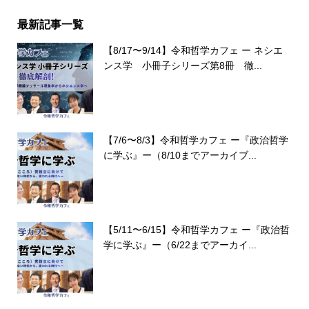
最新記事一覧
【8/17〜9/14】令和哲学カフェ ー ネシエ
ンス学 小冊子シリーズ第8冊 徹...
【7/6〜8/3】令和哲学カフェ ー『政治哲学
に学ぶ』ー（8/10までアーカイブ...
【5/11〜6/15】令和哲学カフェ ー『政治哲
学に学ぶ』ー（6/22までアーカイ...