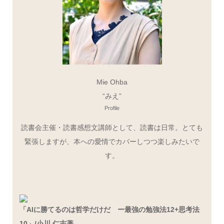
Mie Ohba
“みえ”
Profile
読書会主催・読書感想文講師として、読書は日常。とても
緊張しますが、本への愛情でカバーしつつ楽しみたいで
す。
「AIに勝てるのは哲学だけだ ー最強の勉強法12+思考法
10」/
小川 仁志
著