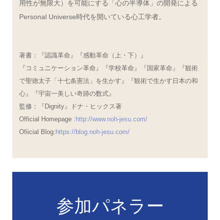
用性が無限大）を可能にする「心の半導体」の開発による
Personal Universe時代を開いている心工学者。
著書：『認識革命』『感動革命（上・下）』
『コミュニケーション革命』『学校革命』『国家革命』『観術
で聖徳太子「十七条憲法」を生かす』『観術で生かす日本の和
心』『宇宙一美しい奇跡の数式』
監修：『Dignity』ドナ・ヒックス著
Official Homepage :
http://www.noh-jesu.com/
Ofiicial Blog:
https://blog.noh-jesu.com/
参加パネラー