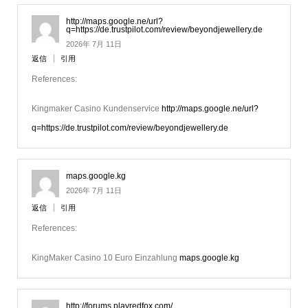
http://maps.google.ne/url?
q=https://de.trustpilot.com/review/beyondjewellery.de
2026年 7月 11日
返信
引用
References:
Kingmaker Casino Kundenservice
http://maps.google.ne/url?
q=https://de.trustpilot.com/review/beyondjewellery.de
maps.google.kg
2026年 7月 11日
返信
引用
References:
KingMaker Casino 10 Euro Einzahlung
maps.google.kg
http://forums.playredfox.com/