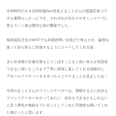
令和時代のネオ吉田松陰Noh先生とまことさんの質疑応答コラ
ボも素晴らしかったです。それぞれが分かりやすくシャープに
答えていく姿は贅沢な知の饗宴でした。
毎回波乱万丈のWHTでも本質的問いを投げて考えさせ、論理を
使って自ら答えに到達するようにリードしてくれる姿、
また出演者の主義主張もとりこぼすことなく拾い本人が言語化
できない深いところまで丁寧に表現し直してくれる傾聴力に、
アモールファティー＆ネオパルメニデスまことを見ましたね！
今回のまことさんのファシリテーターは、視聴する人に自分も
ファシリテーターをやってみたい、自分もできるかもしれない
と言う勇気や激励をプレゼントしてくれた可能性を開いてくれ
た場だったと思います。