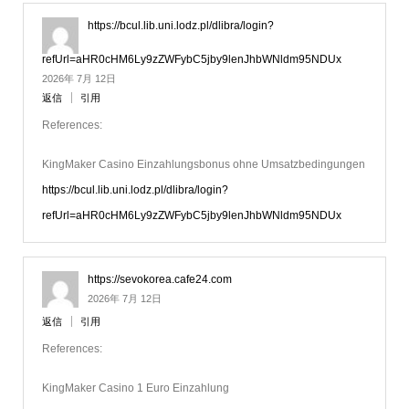
https://bcul.lib.uni.lodz.pl/dlibra/login?
refUrl=aHR0cHM6Ly9zZWFybC5jby9lenJhbWNldm95NDUx
2026年 7月 12日
返信
引用
References:
KingMaker Casino Einzahlungsbonus ohne Umsatzbedingungen
https://bcul.lib.uni.lodz.pl/dlibra/login?
refUrl=aHR0cHM6Ly9zZWFybC5jby9lenJhbWNldm95NDUx
https://sevokorea.cafe24.com
2026年 7月 12日
返信
引用
References:
KingMaker Casino 1 Euro Einzahlung