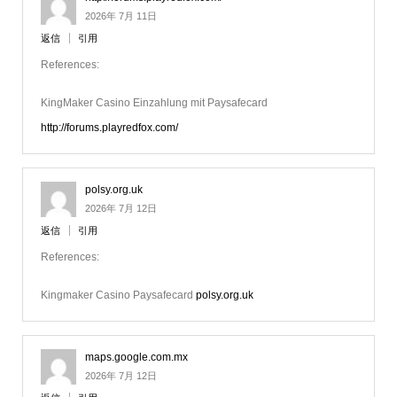
2026年 7月 11日
返信
引用
References:
KingMaker Casino Einzahlung mit Paysafecard
http://forums.playredfox.com/
polsy.org.uk
2026年 7月 12日
返信
引用
References:
Kingmaker Casino Paysafecard
polsy.org.uk
maps.google.com.mx
2026年 7月 12日