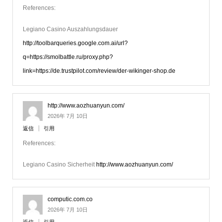
References:
Legiano Casino Auszahlungsdauer
http://toolbarqueries.google.com.ai/url?
q=https://smolbattle.ru/proxy.php?
link=https://de.trustpilot.com/review/der-wikinger-shop.de
http://www.aozhuanyun.com/
2026年 7月 10日
返信
引用
References:
Legiano Casino Sicherheit
http://www.aozhuanyun.com/
computic.com.co
2026年 7月 10日
返信
引用