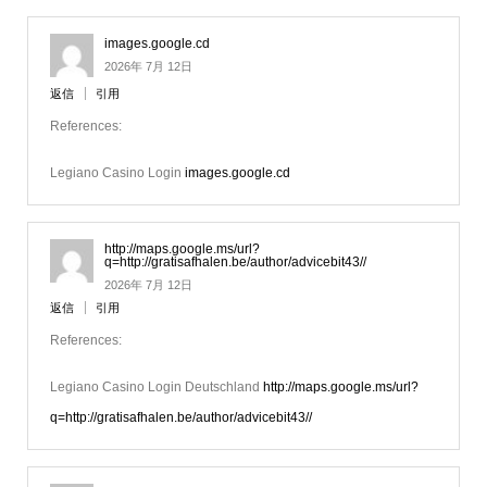
images.google.cd
2026年 7月 12日
返信
引用
References:
Legiano Casino Login
images.google.cd
http://maps.google.ms/url?
q=http://gratisafhalen.be/author/advicebit43//
2026年 7月 12日
返信
引用
References:
Legiano Casino Login Deutschland
http://maps.google.ms/url?
q=http://gratisafhalen.be/author/advicebit43//