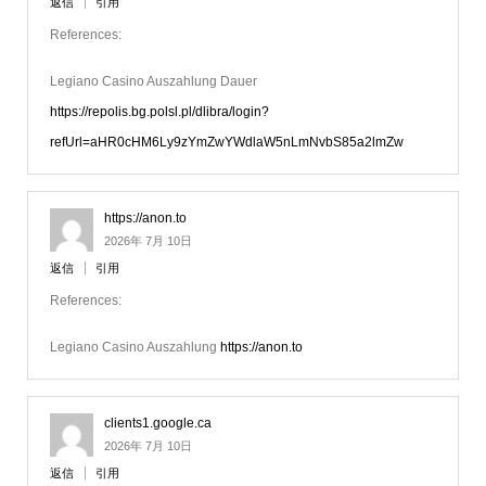
返信
引用
References:
Legiano Casino Auszahlung Dauer
https://repolis.bg.polsl.pl/dlibra/login?
refUrl=aHR0cHM6Ly9zYmZwYWdlaW5nLmNvbS85a2lmZw
https://anon.to
2026年 7月 10日
返信
引用
References:
Legiano Casino Auszahlung
https://anon.to
clients1.google.ca
2026年 7月 10日
返信
引用