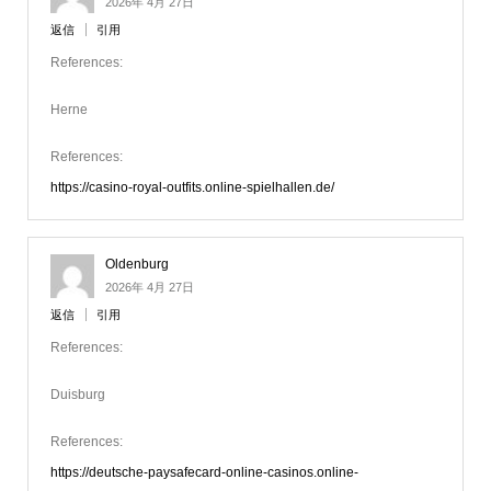
2026年 4月 27日
返信
引用
References:
Herne
References:
https://casino-royal-outfits.online-spielhallen.de/
Oldenburg
2026年 4月 27日
返信
引用
References:
Duisburg
References:
https://deutsche-paysafecard-online-casinos.online-