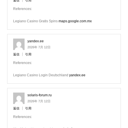
返信
引用
References:
Legiano Casino Gratis Spins
maps.google.com.mx
yandex.ee
2026年 7月 12日
返信
引用
References:
Legiano Casino Login Deutschland
yandex.ee
solaris-forum.ru
2026年 7月 12日
返信
引用
References: