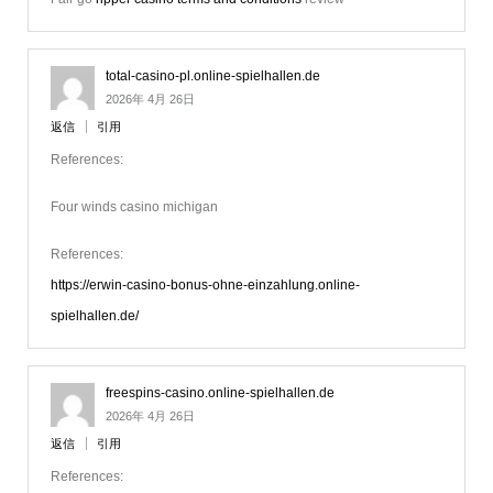
total-casino-pl.online-spielhallen.de
2026年 4月 26日
返信
引用
References:
Four winds casino michigan
References:
https://erwin-casino-bonus-ohne-einzahlung.online-
spielhallen.de/
freespins-casino.online-spielhallen.de
2026年 4月 26日
返信
引用
References: