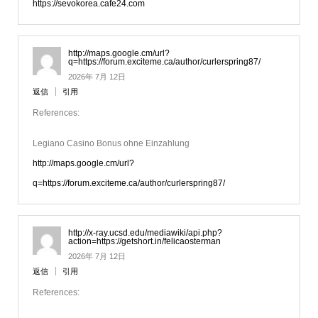
https://sevokorea.cafe24.com
http://maps.google.cm/url?
q=https://forum.exciteme.ca/author/curlerspring87/
2026年 7月 12日
返信
引用
References:
Legiano Casino Bonus ohne Einzahlung
http://maps.google.cm/url?
q=https://forum.exciteme.ca/author/curlerspring87/
http://x-ray.ucsd.edu/mediawiki/api.php?
action=https://getshort.in/felicaosterman
2026年 7月 12日
返信
引用
References: