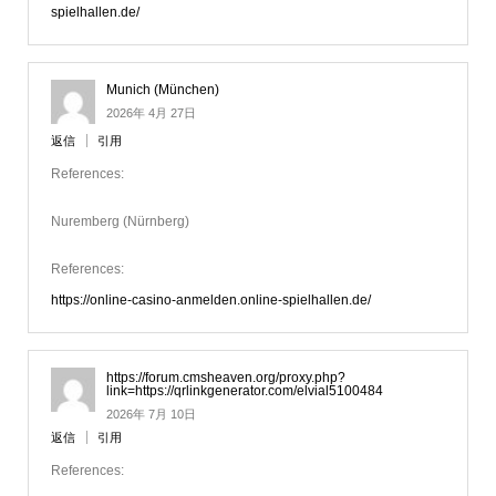
spielhallen.de/
Munich (München)
2026年 4月 27日
返信
引用
References:
Nuremberg (Nürnberg)
References:
https://online-casino-anmelden.online-spielhallen.de/
https://forum.cmsheaven.org/proxy.php?
link=https://qrlinkgenerator.com/elvial5100484
2026年 7月 10日
返信
引用
References: