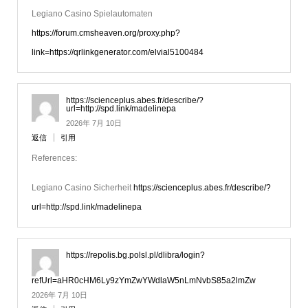
Legiano Casino Spielautomaten
https://forum.cmsheaven.org/proxy.php?
link=https://qrlinkgenerator.com/elvial5100484
https://scienceplus.abes.fr/describe/?
url=http://spd.link/madelinepa
2026年 7月 10日
返信
引用
References:
Legiano Casino Sicherheit
https://scienceplus.abes.fr/describe/?
url=http://spd.link/madelinepa
https://repolis.bg.polsl.pl/dlibra/login?
refUrl=aHR0cHM6Ly9zYmZwYWdlaW5nLmNvbS85a2lmZw
2026年 7月 10日