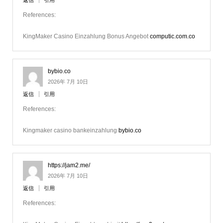
References:
KingMaker Casino Einzahlung Bonus Angebot
computic.com.co
bybio.co
2026年 7月 10日
返信
引用
References:
Kingmaker casino bankeinzahlung
bybio.co
https://jam2.me/
2026年 7月 10日
返信
引用
References: