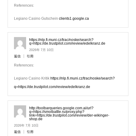
References:
Legiano Casino Gutschein
clients1.google.ca
https://nlp.fi.muni.cz/trac/noske/search?
q=https://de.trustpilot.com/review/edelkranz.de
2026年 7月 10日
返信
引用
References:
Legiano Casino Kritik
https://nlp.fi.muni.cz/trac/noske/search?
q=https://de.trustpilot.com/review/edelkranz.de
http://toolbarqueries.google.com.ai/url?
q=https://smolbattle.ru/proxy.php?
link=https://de.trustpilot.com/review/der-wikinger-
shop.de
2026年 7月 10日
返信
引用