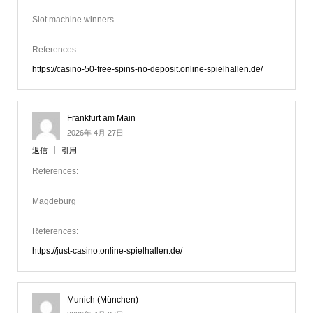
Slot machine winners
References:
https://casino-50-free-spins-no-deposit.online-spielhallen.de/
Frankfurt am Main
2026年 4月 27日
返信
引用
References:
Magdeburg
References:
https://just-casino.online-spielhallen.de/
Munich (München)