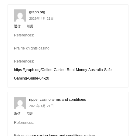
graph.org
2026年 4月 21日
返信
引用
References:
Prairie knights casino
References:
https://graph.org/Online-Casino-Real-Money-Australia-Safe-
Gaming-Guide-04-20
ripper casino terms and conditions
2026年 4月 21日
返信
引用
References:
Fair go
ripper casino terms and conditions
review