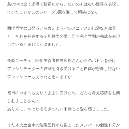
鳥の中は全て虚構で錯覚だから、ないのもはない世界を表現し
ていたことがこのシリーズ5回を通して明確になり、
西洋哲学の出発点とも言えようパルメニデスの比類なき偉業
と、それを補完する令和哲学の愛、即ち完全学問の完成を表現
していると感じ涙が出ました。
長岡ニーチェ、関係主義者長野広樹さんからのバトンを受け、
ファシリテーターの役割を引き受けること自体が想像し得ない
プレッシャーもあったと思いますが、
初日のカオスもありのままに受け止め、どんな考え感情をも楽
しむまことさんの
あり方に、やはり揺るぎのない不動心と愛を感じました。
また木火土金水の陰陽五行から集まったメンバーの個性も分か