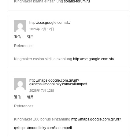
KingMaker klarna einzahlung
solaris-forum.ru
http://cse.google.com.sb/
2026年 7月 12日
返信
引用
References:
Kingmaker casino skrill einzahlung
http://cse.google.com.sb/
http://maps.google.com.gi/url?
q=https://moonlinky.com/callumpett
2026年 7月 12日
返信
引用
References:
KingMaker 100 bonus einzahlung
http://maps.google.com.gi/url?
q=https://moonlinky.com/callumpett