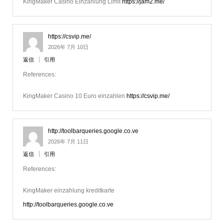
KingMaker Casino Einzahlung Limit
https://jam2.me/
https://csvip.me/
2026年 7月 10日
返信
引用
References:
KingMaker Casino 10 Euro einzahlen
https://csvip.me/
http://toolbarqueries.google.co.ve
2026年 7月 11日
返信
引用
References:
KingMaker einzahlung kreditkarte
http://toolbarqueries.google.co.ve