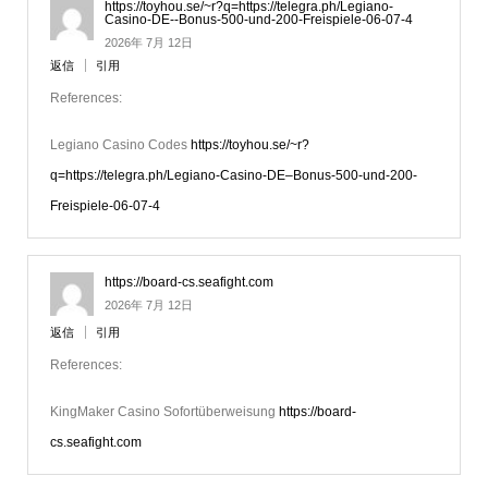
https://toyhou.se/~r?q=https://telegra.ph/Legiano-
Casino-DE--Bonus-500-und-200-Freispiele-06-07-4
2026年 7月 12日
返信
引用
References:
Legiano Casino Codes
https://toyhou.se/~r?
q=https://telegra.ph/Legiano-Casino-DE–Bonus-500-und-200-
Freispiele-06-07-4
https://board-cs.seafight.com
2026年 7月 12日
返信
引用
References:
KingMaker Casino Sofortüberweisung
https://board-
cs.seafight.com