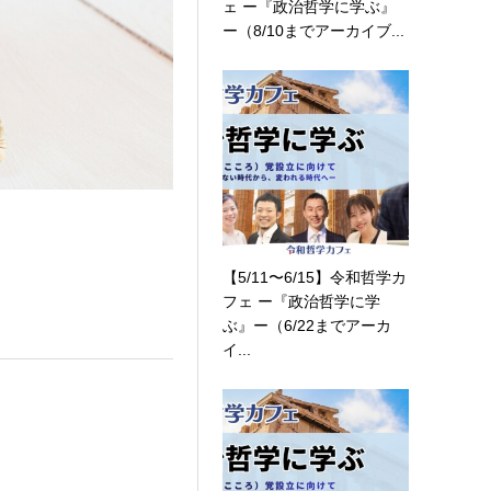
ェ ー『政治哲学に学ぶ』
ー（8/10までアーカイブ...
【5/11〜6/15】令和哲学カ
フェ ー『政治哲学に学
ぶ』ー（6/22までアーカ
イ...