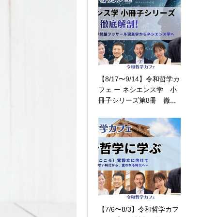
【8/17〜9/14】令和哲学カ
フェ ー ネシエンス学 小
冊子シリーズ第8冊 徹...
【7/6〜8/3】令和哲学カフ