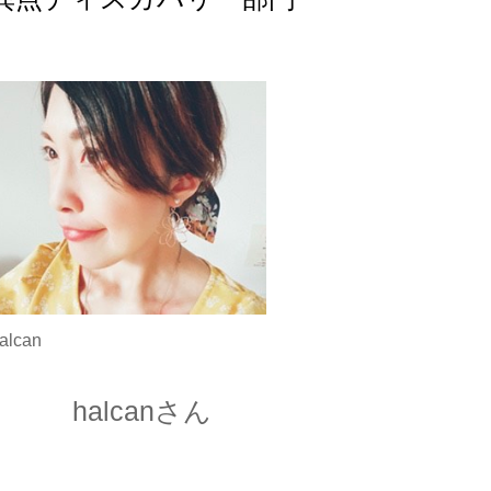
alcan
halcanさん