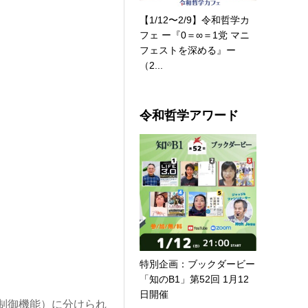
【1/12〜2/9】令和哲学カ
フェ ー『0＝∞＝1党 マニ
フェストを深める』ー
（2...
令和哲学アワード
特別企画：ブックダービー
「知のB1」第52回 1月12
日開催
制御機能）に分けられ