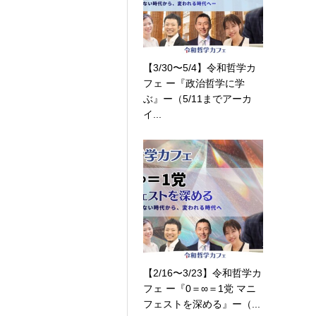
【3/30〜5/4】令和哲学カ
フェ ー『政治哲学に学
ぶ』ー（5/11までアーカ
イ...
【2/16〜3/23】令和哲学カ
フェ ー『0＝∞＝1党 マニ
フェストを深める』ー（...