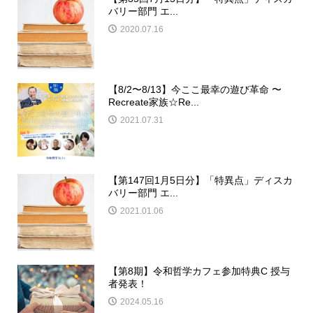
バリー部門 エ...
2020.07.16
【8/2〜8/13】今ここ最幸の遊び革命 〜
Recreate家族☆Re...
2021.07.31
【第147回1月5日分】「特異点」ディスカ
バリー部門 エ...
2021.01.06
【第8期】令和哲学カフェ参加特典C 授与
者発表！
2024.05.16