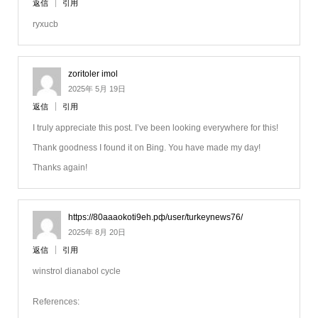
返信
引用
ryxucb
zoritoler imol
2025年 5月 19日
返信
引用
I truly appreciate this post. I’ve been looking everywhere for this!
Thank goodness I found it on Bing. You have made my day!
Thanks again!
https://80aaaokoti9eh.рф/user/turkeynews76/
2025年 8月 20日
返信
引用
winstrol dianabol cycle
References: