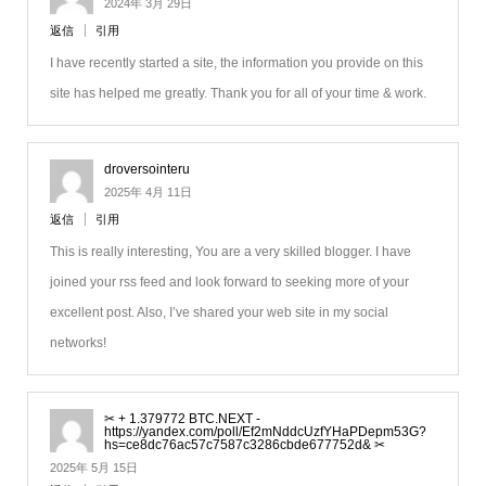
2024年 3月 29日
返信
引用
I have recently started a site, the information you provide on this
site has helped me greatly. Thank you for all of your time & work.
droversointeru
2025年 4月 11日
返信
引用
This is really interesting, You are a very skilled blogger. I have
joined your rss feed and look forward to seeking more of your
excellent post. Also, I’ve shared your web site in my social
networks!
✂ + 1.379772 BTC.NEXT -
https://yandex.com/poll/Ef2mNddcUzfYHaPDepm53G?
hs=ce8dc76ac57c7587c3286cbde677752d& ✂
2025年 5月 15日