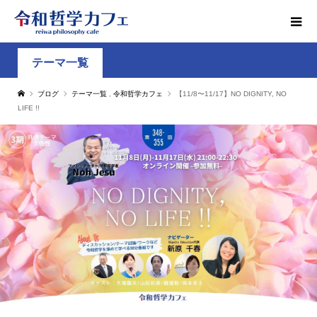
テーマ一覧
ブログ
テーマ一覧
,
令和哲学カフェ
【11/8〜11/17】NO DIGNITY, NO
LIFE !!