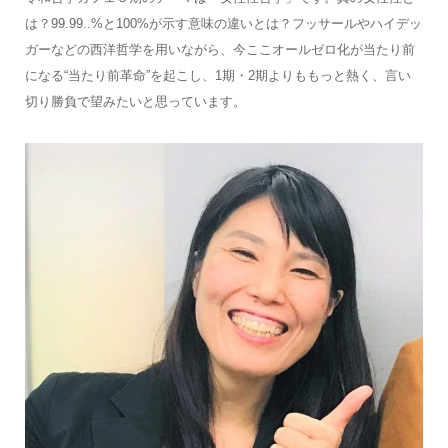
は？99.99..%と100%が示す意味の違いとは？フッサールやハイデッ
ガーなどの西洋哲学を用いながら、今ここオールゼロ化が当たり前
になる“当たり前革命”を起こし、1期・2期よりももっと熱く、言い
切り勝負で望みたいと思っています。