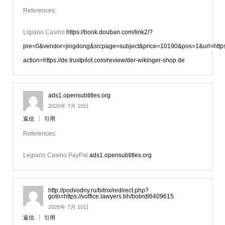
References:
Ligiano Casino
https://book.douban.com/link2/?
pre=0&vendor=jingdong&srcpage=subject&price=10190&pos=1&url=https:/
action=https://de.trustpilot.com/review/der-wikinger-shop.de
ads1.opensubtitles.org
2026年 7月 10日
返信
引用
References:
Legiano Casino PayPal
ads1.opensubtitles.org
http://podvodny.ru/bitrix/redirect.php?
goto=https://voffice.lawyers.bh/bobrdl6409615
2026年 7月 10日
返信
引用