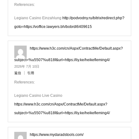
References:
Legiano Casino Einzahlung
http://podvodny.ru/bitrix/redirect.php?
goto=https://voffice.lawyers.bh/bobrdl6409615
https://www.h3c.com/cn/Aspx/ContractMe/Default.aspx?
subject=%u5507%u818f&url=https://liy.ke/heikefleming4/
2026年 7月 10日
返信
引用
References:
Legiano Casino Live Casino
https://www.h3c.com/cn/Aspx/ContractMe/Default.aspx?
subject=%u5507%u818f&url=https://liy.ke/heikefleming4/
https://www.mydaradstools.com/