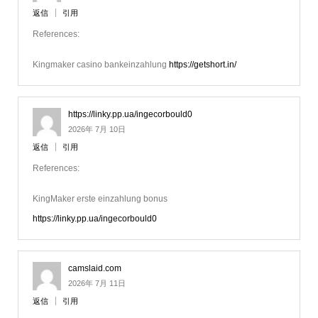
返信
引用
References:
Kingmaker casino bankeinzahlung
https://getshort.in/
https://linky.pp.ua/ingecorbould0
2026年 7月 10日
返信
引用
References:
KingMaker erste einzahlung bonus
https://linky.pp.ua/ingecorbould0
camslaid.com
2026年 7月 11日
返信
引用