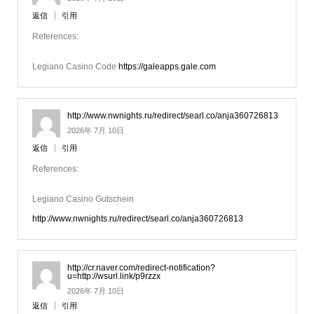
返信
引用
References:
Legiano Casino Code
https://galeapps.gale.com
http://www.nwnights.ru/redirect/searl.co/anja360726813
2026年 7月 10日
返信
引用
References:
Legiano Casino Gutschein
http://www.nwnights.ru/redirect/searl.co/anja360726813
http://cr.naver.com/redirect-notification?
u=http://wsurl.link/p9rzzx
2026年 7月 10日
返信
引用