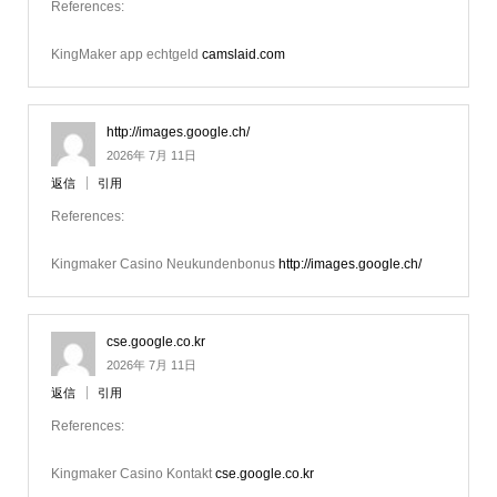
References:
KingMaker app echtgeld
camslaid.com
http://images.google.ch/
2026年 7月 11日
返信
引用
References:
Kingmaker Casino Neukundenbonus
http://images.google.ch/
cse.google.co.kr
2026年 7月 11日
返信
引用
References:
Kingmaker Casino Kontakt
cse.google.co.kr