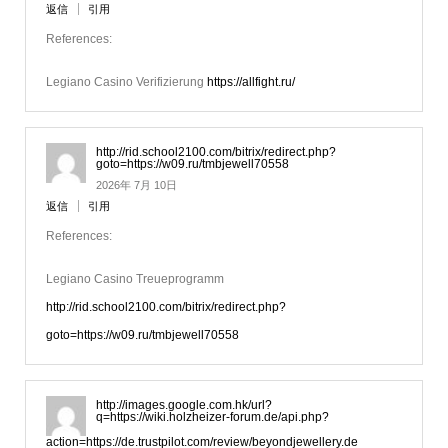
返信
引用
References:
Legiano Casino Verifizierung
https://allfight.ru/
http://rid.school2100.com/bitrix/redirect.php?
goto=https://w09.ru/tmbjewell70558
2026年 7月 10日
返信
引用
References:
Legiano Casino Treueprogramm
http://rid.school2100.com/bitrix/redirect.php?
goto=https://w09.ru/tmbjewell70558
http://images.google.com.hk/url?
q=https://wiki.holzheizer-forum.de/api.php?
action=https://de.trustpilot.com/review/beyondjewellery.de