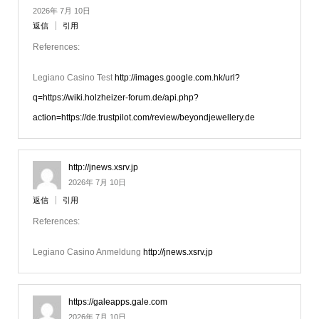
2026年 7月 10日
返信
引用
References:
Legiano Casino Test
http://images.google.com.hk/url?
q=https://wiki.holzheizer-forum.de/api.php?
action=https://de.trustpilot.com/review/beyondjewellery.de
http://jnews.xsrv.jp
2026年 7月 10日
返信
引用
References:
Legiano Casino Anmeldung
http://jnews.xsrv.jp
https://galeapps.gale.com
2026年 7月 10日