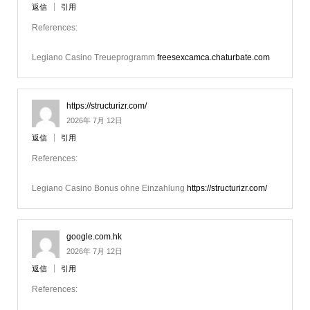
返信
引用
References:
Legiano Casino Treueprogramm
freesexcamca.chaturbate.com
https://structurizr.com/
2026年 7月 12日
返信
引用
References:
Legiano Casino Bonus ohne Einzahlung
https://structurizr.com/
google.com.hk
2026年 7月 12日
返信
引用
References: