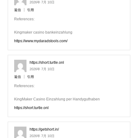
2026年 7月 10日
返信
引用
References:
Kingmaker casino bankeinzahlung
https://www.mydaradstools.com/
https://short.turtle.onl
2026年 7月 10日
返信
引用
References:
KingMaker Casino Einzahlung per Handyguthaben
https://short.turtle.onl
https://getshort.in/
2026年 7月 10日