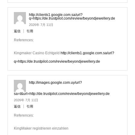
http://clients1.google.com.sa/url?
q=https://de.trustpilot.com/review/beyondjewellery.de
2026年 7月 11日
返信
引用
References:
Kingmaker Casino Echtgeld
http://clients1.google.com.sa/url?
q=https://de.trustpilot.com/review/beyondjewellery.de
http://images.google.com.uy/url?
sa=t&url=http://de.trustpilot.com/review/beyondjewellery.de
2026年 7月 11日
返信
引用
References:
KingMaker registrieren einzahlen