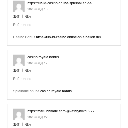
https://fun-id-casino.online-spielhallen.de/
2026年 6月 16日
返信
引用
References:
Casino Bonus
https://fun-id-casino.online-spielhallen.de/
casino royale bonus
2026年 6月 17日
返信
引用
References:
Spielhalle online
casino royale bonus
https://maru.bnkode.com/@kathrynvkb0977
2026年 6月 22日
返信
引用