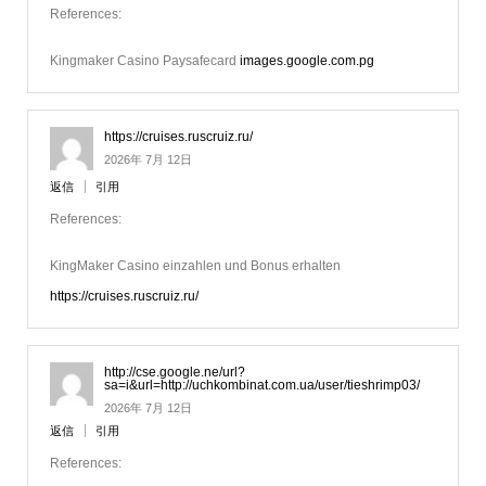
References:
Kingmaker Casino Paysafecard
images.google.com.pg
https://cruises.ruscruiz.ru/
2026年 7月 12日
返信
引用
References:
KingMaker Casino einzahlen und Bonus erhalten
https://cruises.ruscruiz.ru/
http://cse.google.ne/url?
sa=i&url=http://uchkombinat.com.ua/user/tieshrimp03/
2026年 7月 12日
返信
引用
References: