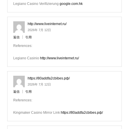
Legiano Casino Verifizierung
google.com.hk
http://www.liveinternet.ru/
2026年 7月 12日
返信
引用
References:
Legiano Casinio
http://www.liveinternet.ru/
https://80addfa2cbibes.рф/
2026年 7月 12日
返信
引用
References:
Kingmaker Casino Mirror Link
https://80addfa2cbibes.рф/