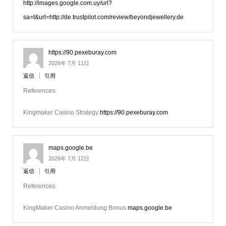
http://images.google.com.uy/url?
sa=t&url=http://de.trustpilot.com/review/beyondjewellery.de
https://90.pexeburay.com
2026年 7月 11日
返信
引用
References:
Kingmaker Casino Strategy
https://90.pexeburay.com
maps.google.be
2026年 7月 12日
返信
引用
References:
KingMaker Casino Anmeldung Bonus
maps.google.be