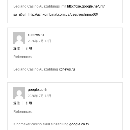
Legiano Casino Auszahlungslimit
http://cse.google.ne/url?
sa=i&url=http://uchkombinat.com.ua/user/tieshrimp03/
xcnews.ru
2026年 7月 12日
返信
引用
References:
Legiano Casino Auszahlung
xcnews.ru
google.co.th
2026年 7月 12日
返信
引用
References:
Kingmaker casino skrill einzahlung
google.co.th