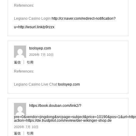
References:
Legiano Casino Login
http://cr.naver.com/redirect-notification?
u=http://wsurl.link/p9rzzx
toolsyep.com
2026年 7月 10日
返信
引用
References:
Legiano Casino Live Chat
toolsyep.com
https://book.douban.com/link2/?
pre=0&vendor=jingdong&srcpage=subject&price=10190&pos=1&url=https:/
action=https://de.trustpilot.com/review/der-wikinger-shop.de
2026年 7月 10日
返信
引用