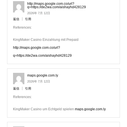
http://maps.google.com.co/url?
q=https://de2wa.com/aishayhd428129
2026年 7月 12日
返信
引用
References:
KingMaker Casino Einzahlung mit Prepaid
http://maps.google.com.co/url?
q=https://de2wa.com/aishayhd428129
maps.google.com.ly
2026年 7月 12日
返信
引用
References:
KingMaker Casino um Echtgeld spielen
maps.google.com.ly