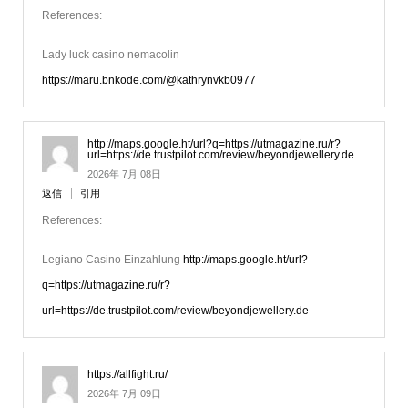
References:
Lady luck casino nemacolin
https://maru.bnkode.com/@kathrynvkb0977
http://maps.google.ht/url?q=https://utmagazine.ru/r?
url=https://de.trustpilot.com/review/beyondjewellery.de
2026年 7月 08日
返信
引用
References:
Legiano Casino Einzahlung
http://maps.google.ht/url?
q=https://utmagazine.ru/r?
url=https://de.trustpilot.com/review/beyondjewellery.de
https://allfight.ru/
2026年 7月 09日