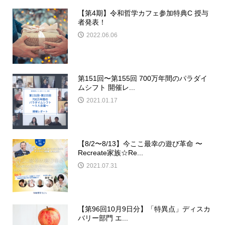
【第4期】令和哲学カフェ参加特典C 授与
者発表！
2022.06.06
第151回〜第155回 700万年間のパラダイ
ムシフト 開催レ...
2021.01.17
【8/2〜8/13】今ここ最幸の遊び革命 〜
Recreate家族☆Re...
2021.07.31
【第96回10月9日分】「特異点」ディスカ
バリー部門 エ...