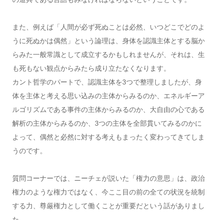
また、例えば「人間が必ず死ぬことは必然、いつどこでどのよ
うに死ぬかは偶然」という論理は、身体を認識主体とする脳か
らみた一般常識として成立するかもしれませんが、それは、生
も死もない観点からみたら成り立たなくなります。
カント哲学のパートで、認識主体を3つで整理しましたが、身
体を主体と考える思い込みの主体からみるのか、エネルギーア
ルゴリズムである事件の主体からみるのか、大自由の心である
解析の主体からみるのか、3つの主体を全部貫いてみるのかに
よって、偶然と必然に対する考えもまったく変わってきてしま
うのです。
質問コーナーでは、ニーチェが説いた「権力の意思」は、政治
権力のような権力ではなく、今ここ目の前の全ての状況を統制
する力、尊厳権力として働くことが重要だという話がありまし
た。