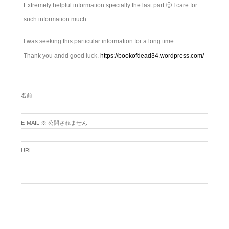
Extremely helpful information specially the last part 🙂 I care for
such information much.
I was seeking this particular information for a long time.
Thank you andd good luck.
https://bookofdead34.wordpress.com/
名前
E-MAIL ※ 公開されません
URL