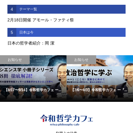
4
テーマ一覧
2月18日開催 アモール・ファティ祭
5
日本は今
日本の哲学者紹介：岡 潔
お知らせ
お知らせ
【8/17〜9/14】令和哲学カフェ ー...
【7/6〜8/3】令和哲学カフェ ー『...