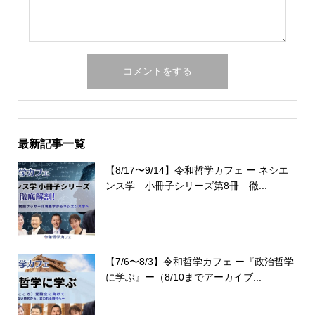
最新記事一覧
【8/17〜9/14】令和哲学カフェ ー ネシエ
ンス学 小冊子シリーズ第8冊 徹...
【7/6〜8/3】令和哲学カフェ ー『政治哲学
に学ぶ』ー（8/10までアーカイブ...