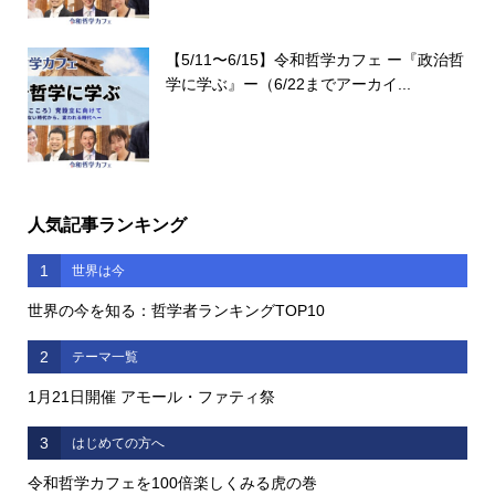
【5/11〜6/15】令和哲学カフェ ー『政治哲
学に学ぶ』ー（6/22までアーカイ...
人気記事ランキング
1
世界は今
世界の今を知る：哲学者ランキングTOP10
2
テーマ一覧
1月21日開催 アモール・ファティ祭
3
はじめての方へ
令和哲学カフェを100倍楽しくみる虎の巻