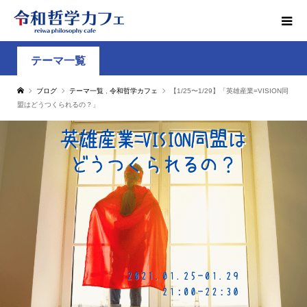
テーマ一覧
ブログ
テーマ一覧
,
令和哲学カフェ
【1/25〜1/29】「英雄産業=VISION同
盟はどうつくられるの？」