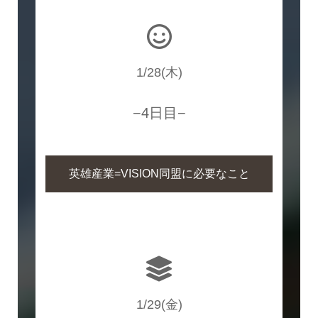
1/28(木)
−4日目−
英雄産業=VISION同盟に必要なこと
1/29(金)