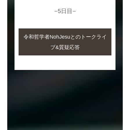
−5日目−
令和哲学者NohJesuとのトークライ
ブ&質疑応答