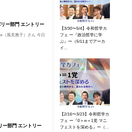
バリー部門 エントリー
【3/30〜5/4】令和哲学カ
フェ ー『政治哲学に学
hie（風見雅子）さん 今日
ぶ』ー（5/11までアーカ
イ...
【2/16〜3/23】令和哲学カ
フェ ー『0＝∞＝1党 マニ
リー部門 エントリー
フェストを深める』ー（...