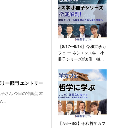
【8/17〜9/14】令和哲学カ
フェ ー ネシエンス学 小
冊子シリーズ第8冊 徹...
バリー部門 エントリー
晃子さん 今日の特異点 本
..
【7/6〜8/3】令和哲学カフ