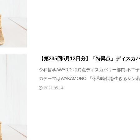
【第235回5月13日分】「特異点」ディスカ
令和哲学AWARD 特異点ディスカバリー部門 不二子
のテーマはWAKAMONO 「令和時代を生きるシン若.
2021.05.14