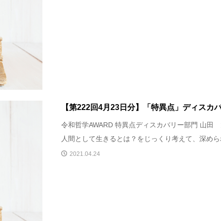
【第222回4月23日分】「特異点」ディスカ
令和哲学AWARD 特異点ディスカバリー部門 山田
人間として生きるとは？をじっくり考えて、深められる
2021.04.24