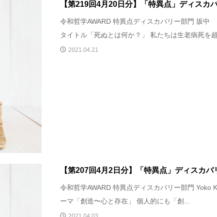
【第219回4月20日分】「特異点」ディスカ
令和哲学AWARD 特異点ディスカバリー部門 坂中
タイトル「死ぬとは何か？」 私たちは生老病死を超え
2021.04.21
【第207回4月2日分】「特異点」ディスカバ
令和哲学AWARD 特異点ディスカバリー部門 Yoko Ki
ーマ「創造〜心と存在」 個人的にも「創...
2021.04.03