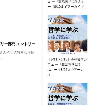
ェ ー『政治哲学に学ぶ』
ー（8/10までアーカイブ...
バリー部門 エントリー
さん 今日の特異点 今回
..
【5/11〜6/15】令和哲学カ
フェ ー『政治哲学に学
ぶ』ー（6/22までアーカ
イ...