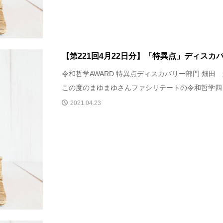
【第221回4月22日分】「特異点」ディスカ
令和哲学AWARD 特異点ディスカバリー部門 畑田
この度のまゆまゆさんファシリテートの令和哲学四日
2021.04.23