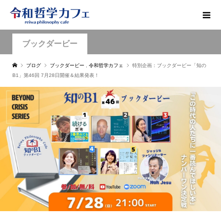
ブックダービー
ブログ
ブックダービー
,
令和哲学カフェ
特別企画：ブックダービー「知の
B1」第46回 7月28日開催＆結果発表！