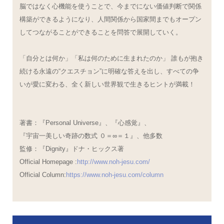
脳ではなく心機能を使うことで、今までにない価値判断で関係
構築ができるようになり、人間関係から国家間までもオープン
してつながることができることを問答で展開していく。
「自分とは何か」「私は何のために生まれたのか」 誰もが抱き
続ける永遠の“クエスチョン”に明確な答えを出し、すべての争
いが愛に変わる、全く新しい世界観で生きるヒントが満載！
著書：『Personal Universe』、『心感覚』、
『宇宙一美しい奇跡の数式 ０＝∞＝１』、他多数
監修：『Dignity』ドナ・ヒックス著
Official Homepage :
http://www.noh-jesu.com/
Official Column:
https://www.noh-jesu.com/column