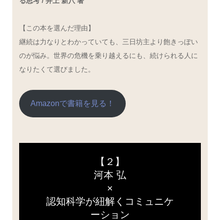
る思考 / 井上 新八 著
【この本を選んだ理由】
継続は力なりとわかっていても、三日坊主より飽きっぽい
のが悩み。世界の危機を乗り越えるにも、続けられる人に
なりたくて選びました。
Amazonで書籍を見る！
【２】
河本 弘
×
認知科学が紐解くコミュニケ
ーション