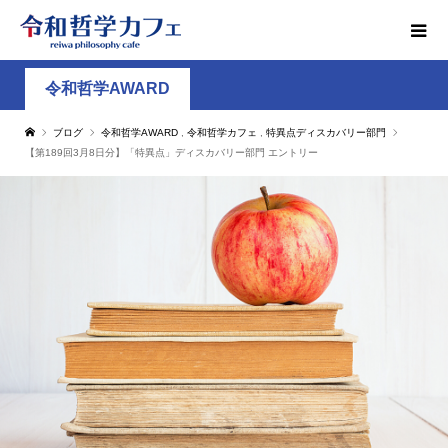
令和哲学AWARD
ブログ
令和哲学AWARD
,
令和哲学カフェ
,
特異点ディスカバリー部門
【第189回3月8日分】「特異点」ディスカバリー部門 エントリー