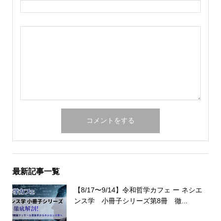
最新記事一覧
【8/17〜9/14】令和哲学カフェ ー ネシエ
ンス学 小冊子シリーズ第8冊 徹...