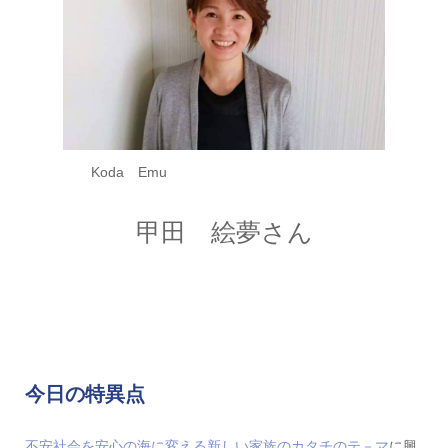
Koda Emu
甲田 絵夢さん
今日の特異点
不安社会を安心の海に変える新しい家族のカタチのテ－マ
に興