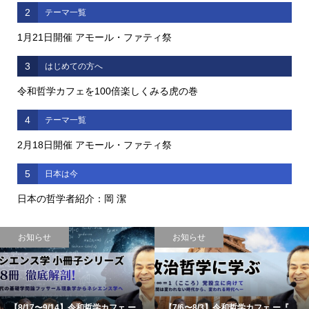
2
テーマ一覧
1月21日開催 アモール・ファティ祭
3
はじめての方へ
令和哲学カフェを100倍楽しくみる虎の巻
4
テーマ一覧
2月18日開催 アモール・ファティ祭
5
日本は今
日本の哲学者紹介：岡 潔
お知らせ
お知らせ
【8/17〜9/14】令和哲学カフェ ー...
【7/6〜8/3】令和哲学カフェ ー『...