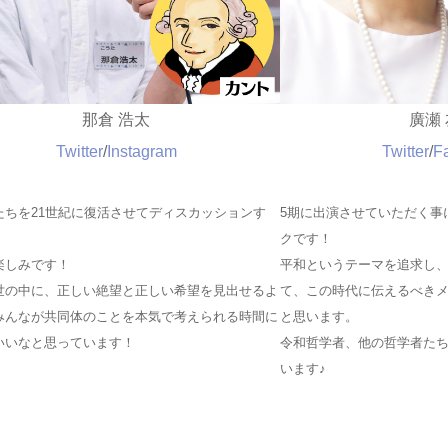
那倉 浩太
廣瀬
Twitter
/
Instagram
Twitter
/
F
たちを21世紀に復活させてディスカッションす
5期に出演させていただく事
クです！
楽しみです！
平和というテーマを追求し
世の中に、正しい絶望と正しい希望を見出せるよ
て、この時代に伝えるべき
みんなが共同体のことを本気で考えられる時間に
と思います。
いいなと思っています！
令和哲学者、他の哲学者た
います♪