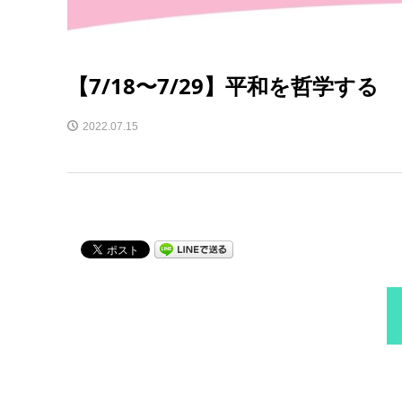
【7/18〜7/29】平和を哲学する
2022.07.15