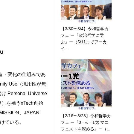
【3/30〜5/4】令和哲学カ
フェ ー『政治哲学に学
ぶ』ー（5/11までアーカ
イ...
su
創造・変化の仕組みであ
nity Use（汎用性が無
onal Universe
を補うnTech創始
SSION、JAPAN
【2/16〜3/23】令和哲学カ
し続けている。
フェ ー『0＝∞＝1党 マニ
フェストを深める』ー（...