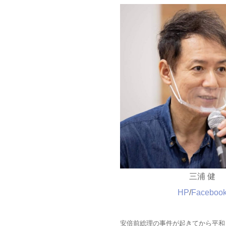
三浦 健
HP
/
Faceboo
安倍前総理の事件が起きてから平和