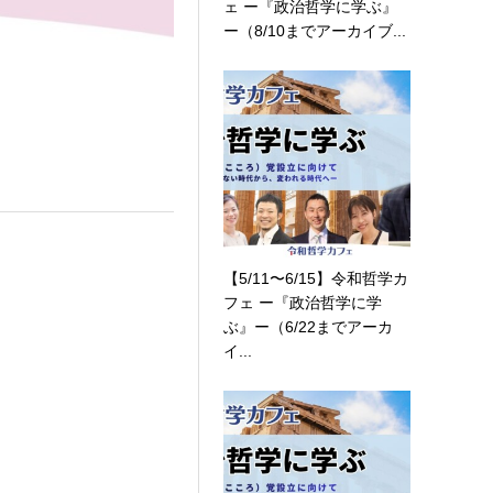
ェ ー『政治哲学に学ぶ』
ー（8/10までアーカイブ...
【5/11〜6/15】令和哲学カ
フェ ー『政治哲学に学
ぶ』ー（6/22までアーカ
イ...