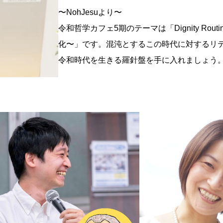
〜NohJesuより〜
令和哲学カフェ5期のテーマは「Dignity Rout
化〜」です。混沌とするこの時代に対するリ
令和時代を生きる羅針盤を手に入れましょう