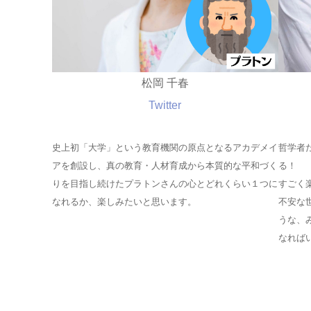
松岡 千春
Twitter
史上初「大学」という教育機関の原点となるアカデメイ
哲学者
アを創設し、真の教育・人材育成から本質的な平和づく
る！
りを目指し続けたプラトンさんの心とどれくらい１つに
すごく
なれるか、楽しみたいと思います。
不安な
うな、
なれば