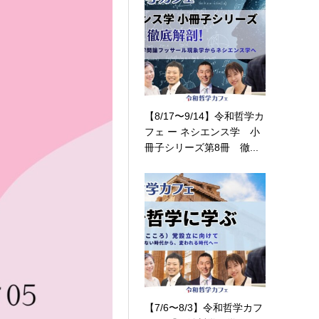
【8/17〜9/14】令和哲学カ
フェ ー ネシエンス学 小
冊子シリーズ第8冊 徹...
【7/6〜8/3】令和哲学カフ