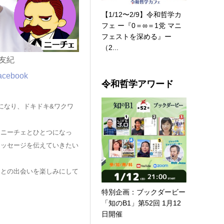
【1/12〜2/9】令和哲学カ
フェ ー『0＝∞＝1党 マニ
フェストを深める』ー
（2...
 友紀
acebook
令和哲学アワード
になり、ドキドキ&ワクワ
、ニーチェとひとつになっ
メッセージを伝えていきたい
ちとの出会いを楽しみにして
特別企画：ブックダービー
「知のB1」第52回 1月12
日開催