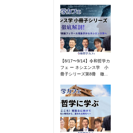
【8/17〜9/14】令和哲学カ
フェ ー ネシエンス学 小
冊子シリーズ第8冊 徹...