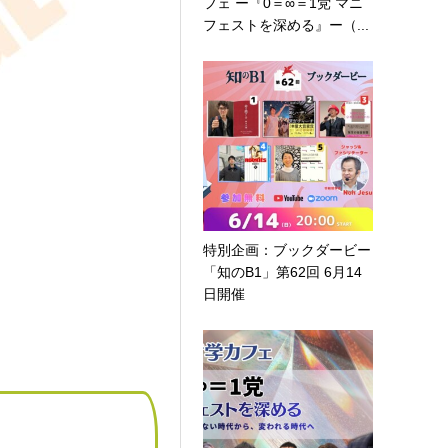
フェ ー『0＝∞＝1党 マニ
フェストを深める』ー（...
特別企画：ブックダービー
「知のB1」第62回 6月14
日開催