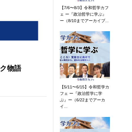
【7/6〜8/3】令和哲学カフ
ェ ー『政治哲学に学ぶ』
ー（8/10までアーカイブ...
ク物語
【5/11〜6/15】令和哲学カ
フェ ー『政治哲学に学
ぶ』ー（6/22までアーカ
イ...