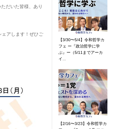
加いただいた皆様、あり
シェアします！ぜひご
【3/30〜5/4】令和哲学カ
フェ ー『政治哲学に学
ぶ』ー（5/11までアーカ
イ...
【2/16〜3/23】令和哲学カ