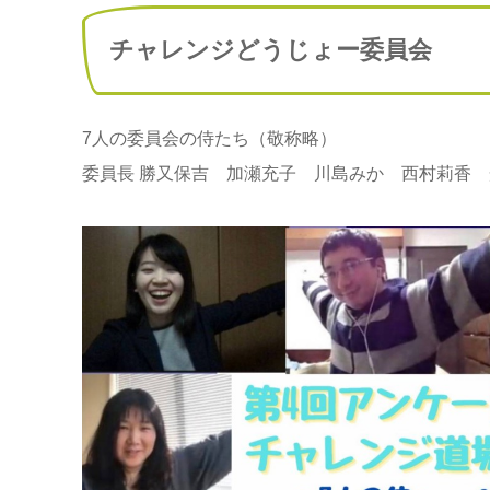
チャレンジどうじょー委員会
7人の委員会の侍たち（敬称略）
委員長 勝又保吉 加瀬充子 川島みか 西村莉香