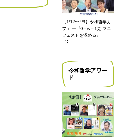
【1/12〜2/9】令和哲学カ
フェ ー『0＝∞＝1党 マニ
フェストを深める』ー
（2...
令和哲学アワー
ド