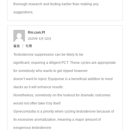
thorough research and testing earlier than making any
suggestions.
Rm.com.Pt
2025年 6月 02日
返信
引用
Testosterone suppression can be likely to be
significant, requiring a diligent PCT. These cycles are appropriate
for somebody who wants to get ripped however
doesn’t want to inject. Equipoise is a beneficial addition to most
stacks as it will enhance results.
Nonetheless, somebody on the lookout for dramatic outcomes
would not often take it by itself.
Gynecomastia is a priority when cycling testosterone because of
its excessive aromatization, meaning a major amount of
exogenous testosterone