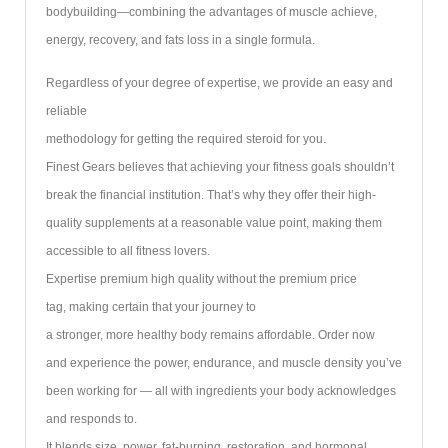
bodybuilding—combining the advantages of muscle achieve,
energy, recovery, and fats loss in a single formula.
Regardless of your degree of expertise, we provide an easy and
reliable
methodology for getting the required steroid for you.
Finest Gears believes that achieving your fitness goals shouldn’t
break the financial institution. That’s why they offer their high-
quality supplements at a reasonable value point, making them
accessible to all fitness lovers.
Expertise premium high quality without the premium price
tag, making certain that your journey to
a stronger, more healthy body remains affordable. Order now
and experience the power, endurance, and muscle density you’ve
been working for — all with ingredients your body acknowledges
and responds to.
It blends size, power, fat-burning, restoration, and hormonal