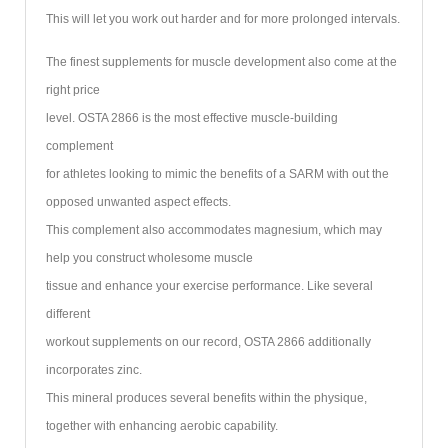
This will let you work out harder and for more prolonged intervals.
The finest supplements for muscle development also come at the
right price
level. OSTA 2866 is the most effective muscle-building
complement
for athletes looking to mimic the benefits of a SARM with out the
opposed unwanted aspect effects.
This complement also accommodates magnesium, which may
help you construct wholesome muscle
tissue and enhance your exercise performance. Like several
different
workout supplements on our record, OSTA 2866 additionally
incorporates zinc.
This mineral produces several benefits within the physique,
together with enhancing aerobic capability.