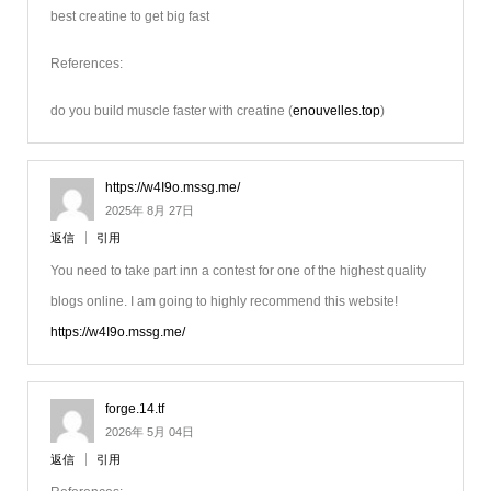
best creatine to get big fast
References:
do you build muscle faster with creatine (
enouvelles.top
)
https://w4I9o.mssg.me/
2025年 8月 27日
返信
引用
You need to take part inn a contest for one of the highest quality
blogs online. I am going to highly recommend this website!
https://w4I9o.mssg.me/
forge.14.tf
2026年 5月 04日
返信
引用