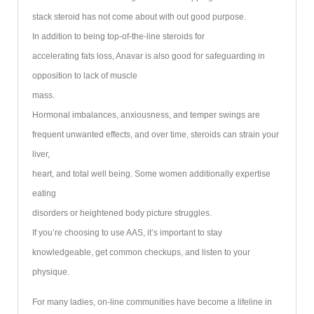
stack steroid has not come about with out good purpose.
In addition to being top-of-the-line steroids for
accelerating fats loss, Anavar is also good for safeguarding in
opposition to lack of muscle
mass.
Hormonal imbalances, anxiousness, and temper swings are
frequent unwanted effects, and over time, steroids can strain your
liver,
heart, and total well being. Some women additionally expertise
eating
disorders or heightened body picture struggles.
If you’re choosing to use AAS, it’s important to stay
knowledgeable, get common checkups, and listen to your
physique.
For many ladies, on-line communities have become a lifeline in