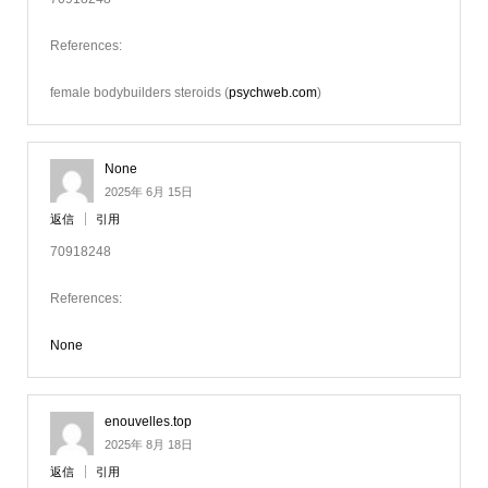
References:
female bodybuilders steroids (
psychweb.com
)
None
2025年 6月 15日
返信
引用
70918248
References:
None
enouvelles.top
2025年 8月 18日
返信
引用