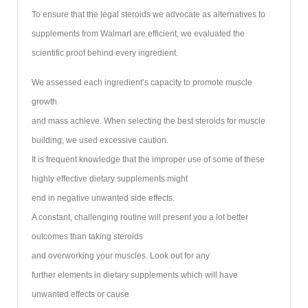
To ensure that the legal steroids we advocate as alternatives to
supplements from Walmart are efficient, we evaluated the
scientific proof behind every ingredient.
We assessed each ingredient’s capacity to promote muscle
growth
and mass achieve. When selecting the best steroids for muscle
building, we used excessive caution.
It is frequent knowledge that the improper use of some of these
highly effective dietary supplements might
end in negative unwanted side effects.
A constant, challenging routine will present you a lot better
outcomes than taking steroids
and overworking your muscles. Look out for any
further elements in dietary supplements which will have
unwanted effects or cause