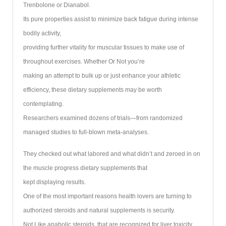
Trenbolone or Dianabol.
Its pure properties assist to minimize back fatigue during intense
bodily activity,
providing further vitality for muscular tissues to make use of
throughout exercises. Whether Or Not you’re
making an attempt to bulk up or just enhance your athletic
efficiency, these dietary supplements may be worth
contemplating.
Researchers examined dozens of trials—from randomized
managed studies to full-blown meta-analyses.
They checked out what labored and what didn’t and zeroed in on
the muscle progress dietary supplements that
kept displaying results.
One of the most important reasons health lovers are turning to
authorized steroids and natural supplements is security.
Not Like anabolic steroids, that are recognized for liver toxicity,