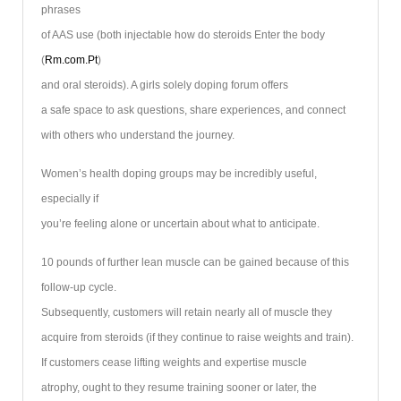
phrases
of AAS use (both injectable how do steroids Enter the body
(
Rm.com.Pt
)
and oral steroids). A girls solely doping forum offers
a safe space to ask questions, share experiences, and connect
with others who understand the journey.
Women’s health doping groups may be incredibly useful,
especially if
you’re feeling alone or uncertain about what to anticipate.
10 pounds of further lean muscle can be gained because of this
follow-up cycle.
Subsequently, customers will retain nearly all of muscle they
acquire from steroids (if they continue to raise weights and train).
If customers cease lifting weights and expertise muscle
atrophy, ought to they resume training sooner or later, the