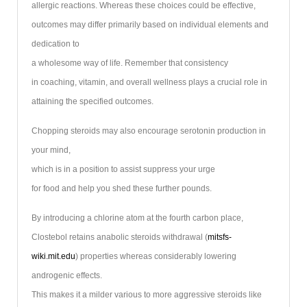
allergic reactions. Whereas these choices could be effective,
outcomes may differ primarily based on individual elements and
dedication to
a wholesome way of life. Remember that consistency
in coaching, vitamin, and overall wellness plays a crucial role in
attaining the specified outcomes.
Chopping steroids may also encourage serotonin production in
your mind,
which is in a position to assist suppress your urge
for food and help you shed these further pounds.
By introducing a chlorine atom at the fourth carbon place,
Clostebol retains anabolic steroids withdrawal (
mitsfs-
wiki.mit.edu
) properties whereas considerably lowering
androgenic effects.
This makes it a milder various to more aggressive steroids like