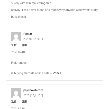
surely with minimal estrogenic
activity. It will never bloat, and that is why anyone who wants a dry
bulk likes it.
Prince
2025年 6月 09日
返信
引用
70918248
References:
is buying steroids online safe –
Prince
,
psychweb.com
2025年 6月 13日
返信
引用
70918248