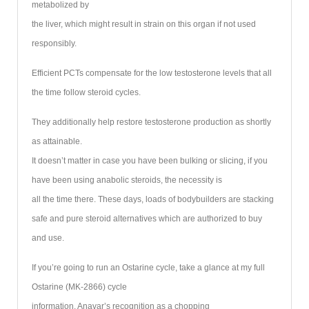
metabolized by
the liver, which might result in strain on this organ if not used
responsibly.
Efficient PCTs compensate for the low testosterone levels that all
the time follow steroid cycles.
They additionally help restore testosterone production as shortly
as attainable.
It doesn’t matter in case you have been bulking or slicing, if you
have been using anabolic steroids, the necessity is
all the time there. These days, loads of bodybuilders are stacking
safe and pure steroid alternatives which are authorized to buy
and use.
If you’re going to run an Ostarine cycle, take a glance at my full
Ostarine (MK-2866) cycle
information. Anavar’s recognition as a chopping