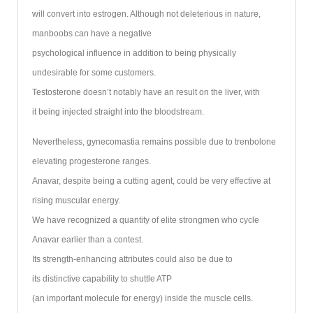
will convert into estrogen. Although not deleterious in nature,
manboobs can have a negative
psychological influence in addition to being physically
undesirable for some customers.
Testosterone doesn’t notably have an result on the liver, with
it being injected straight into the bloodstream.
Nevertheless, gynecomastia remains possible due to trenbolone
elevating progesterone ranges.
Anavar, despite being a cutting agent, could be very effective at
rising muscular energy.
We have recognized a quantity of elite strongmen who cycle
Anavar earlier than a contest.
Its strength-enhancing attributes could also be due to
its distinctive capability to shuttle ATP
(an important molecule for energy) inside the muscle cells.