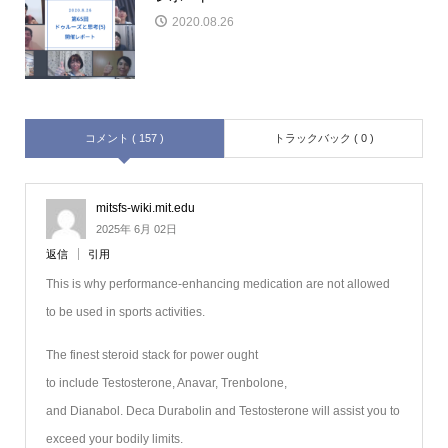
2020.08.26
コメント ( 157 )
トラックバック ( 0 )
mitsfs-wiki.mit.edu
2025年 6月 02日
返信
引用
This is why performance-enhancing medication are not allowed
to be used in sports activities.
The finest steroid stack for power ought
to include Testosterone, Anavar, Trenbolone,
and Dianabol. Deca Durabolin and Testosterone will assist you to
exceed your bodily limits.