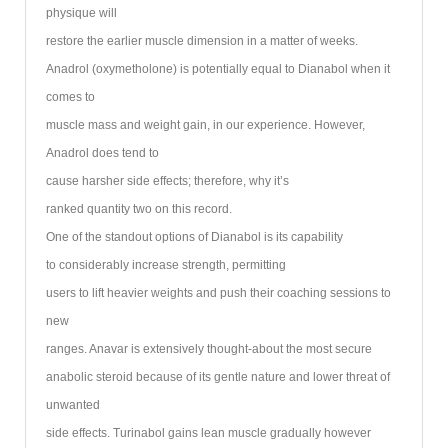
physique will
restore the earlier muscle dimension in a matter of weeks.
Anadrol (oxymetholone) is potentially equal to Dianabol when it
comes to
muscle mass and weight gain, in our experience. However,
Anadrol does tend to
cause harsher side effects; therefore, why it’s
ranked quantity two on this record.
One of the standout options of Dianabol is its capability
to considerably increase strength, permitting
users to lift heavier weights and push their coaching sessions to
new
ranges. Anavar is extensively thought-about the most secure
anabolic steroid because of its gentle nature and lower threat of
unwanted
side effects. Turinabol gains lean muscle gradually however