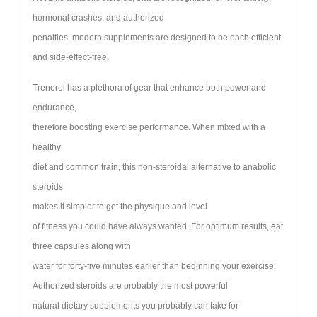
hormonal crashes, and authorized
penalties, modern supplements are designed to be each efficient
and side-effect-free.
Trenorol has a plethora of gear that enhance both power and
endurance,
therefore boosting exercise performance. When mixed with a
healthy
diet and common train, this non-steroidal alternative to anabolic
steroids
makes it simpler to get the physique and level
of fitness you could have always wanted. For optimum results, eat
three capsules along with
water for forty-five minutes earlier than beginning your exercise.
Authorized steroids are probably the most powerful
natural dietary supplements you probably can take for