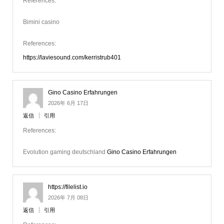
References:
Bimini casino
References:
https://laviesound.com/kerristrub401
Gino Casino Erfahrungen
2026年 6月 17日
返信
引用
References:
Evolution gaming deutschland
Gino Casino Erfahrungen
https://filelist.io
2026年 7月 08日
返信
引用