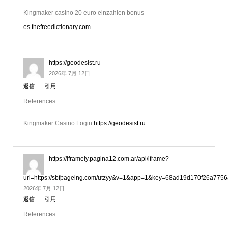
Kingmaker casino 20 euro einzahlen bonus
es.thefreedictionary.com
https://geodesist.ru
2026年 7月 12日
返信
引用
References:
Kingmaker Casino Login
https://geodesist.ru
https://iframely.pagina12.com.ar/api/iframe?
url=https://sbfpageing.com/utzyy&v=1&app=1&key=68ad19d170f26a7756
2026年 7月 12日
返信
引用
References: