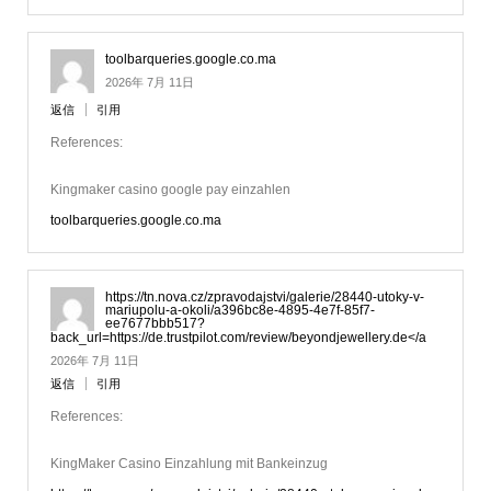
toolbarqueries.google.co.ma
2026年 7月 11日
返信
引用
References:
Kingmaker casino google pay einzahlen
toolbarqueries.google.co.ma
https://tn.nova.cz/zpravodajstvi/galerie/28440-utoky-v-
mariupolu-a-okoli/a396bc8e-4895-4e7f-85f7-
ee7677bbb517?
back_url=https://de.trustpilot.com/review/beyondjewellery.de</a
2026年 7月 11日
返信
引用
References:
KingMaker Casino Einzahlung mit Bankeinzug