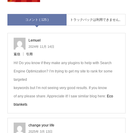
コメント ( 125 )
トラックバックは利用できません。
Lemuel
2024年 11月 14日
返信
引用
Hi! Do you know if they make any plugins to help with Search
Engine Optimization? I’m trying to get my site to rank for some
targeted
keywords but I’m not seeing very good results. If you know
of any please share. Appreciate it! I saw similar blog here:
Eco
blankets
change your life
2025年 3月 13日