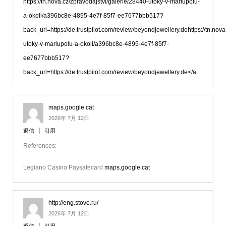
https://tn.nova.cz/zpravodajstvi/galerie/28440-utoky-v-mariupolu-
a-okoli/a396bc8e-4895-4e7f-85f7-ee7677bbb517?
back_url=https://de.trustpilot.com/review/beyondjewellery.dehttps://tn.nov
utoky-v-mariupolu-a-okoli/a396bc8e-4895-4e7f-85f7-
ee7677bbb517?
back_url=https://de.trustpilot.com/review/beyondjewellery.de</a
maps.google.cat
2026年 7月 12日
返信
引用
References:
Legiano Casino Paysafecard
maps.google.cat
http://eng.stove.ru/
2026年 7月 12日
返信
引用