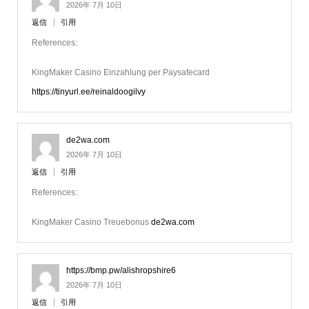
2026年 7月 10日
返信
引用
References:
KingMaker Casino Einzahlung per Paysafecard
https://tinyurl.ee/reinaldoogilvy
de2wa.com
2026年 7月 10日
返信
引用
References:
KingMaker Casino Treuebonus
de2wa.com
https://bmp.pw/alishropshire6
2026年 7月 10日
返信
引用