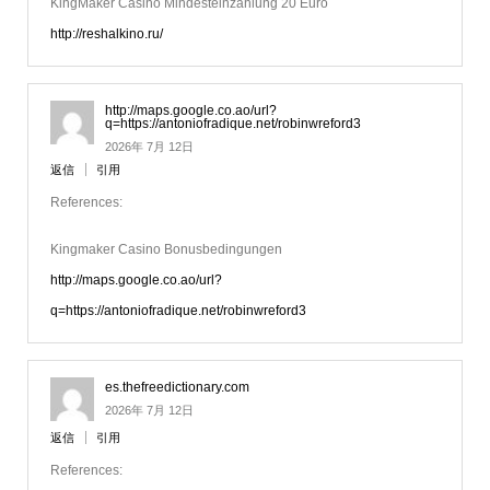
KingMaker Casino Mindesteinzahlung 20 Euro
http://reshalkino.ru/
http://maps.google.co.ao/url?
q=https://antoniofradique.net/robinwreford3
2026年 7月 12日
返信
引用
References:
Kingmaker Casino Bonusbedingungen
http://maps.google.co.ao/url?
q=https://antoniofradique.net/robinwreford3
es.thefreedictionary.com
2026年 7月 12日
返信
引用
References: