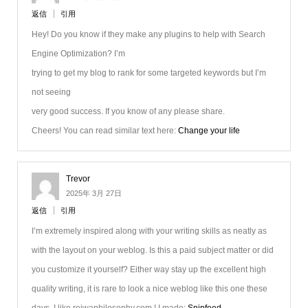
返信
引用
Hey! Do you know if they make any plugins to help with Search
Engine Optimization? I’m
trying to get my blog to rank for some targeted keywords but I’m
not seeing
very good success. If you know of any please share.
Cheers! You can read similar text here:
Change your life
Trevor
2025年 3月 27日
返信
引用
I’m extremely inspired along with your writing skills as neatly as
with the layout on your weblog. Is this a paid subject matter or did
you customize it yourself? Either way stay up the excellent high
quality writing, it is rare to look a nice weblog like this one these
days. I like reiwaphilosophy.com ! I made:
Snipfeed