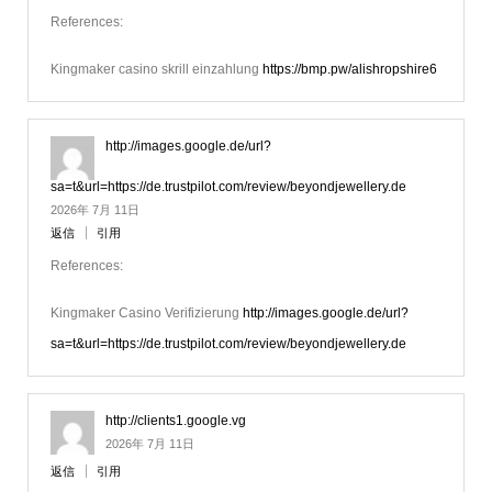
References:
Kingmaker casino skrill einzahlung
https://bmp.pw/alishropshire6
http://images.google.de/url?
sa=t&url=https://de.trustpilot.com/review/beyondjewellery.de
2026年 7月 11日
返信
引用
References:
Kingmaker Casino Verifizierung
http://images.google.de/url?
sa=t&url=https://de.trustpilot.com/review/beyondjewellery.de
http://clients1.google.vg
2026年 7月 11日
返信
引用