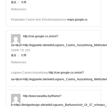
返信
引用
References:
Kingmaker Casino kein Einzahlungsbonus
maps.google.ru
http://cse.google.co.zm/url?
sa=t&url=http://eggswiki.site/wiki/Legiano_Casino_Auszahlung_Methode
2026年 7月 12日
返信
引用
References:
Legiano Casino Auszahlung
http://cse.google.co.zm/url?
sa=t&url=http://eggswiki.site/wiki/Legiano_Casino_Auszahlung_Methode
http://www.swadba.by/iframe?
b=https://bridgedesign.site/wiki/Leguano_Barfussschuh_Gr_37_schwarz