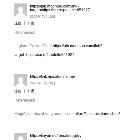
https://plb.moomoo.com/link?
target=https://icu.re/paulette651927
2026年 7月 10日
返信
引用
References:
Legiano Casino Code
https://plb.moomoo.com/link?
target=https://icu.re/paulette651927
https://link.epicalorie.shop/
2026年 7月 10日
返信
引用
References:
KingMaker einzahlung bonus code
https://link.epicalorie.shop/
https://tinyurl.ee/reinaldoogilvy