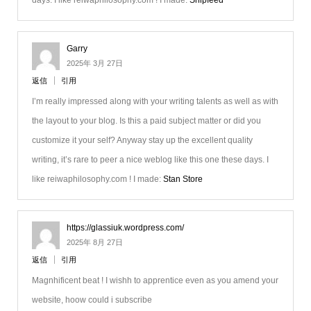
Garry
2025年 3月 27日
返信
引用
I’m really impressed along with your writing talents as well as with
the layout to your blog. Is this a paid subject matter or did you
customize it your self? Anyway stay up the excellent quality
writing, it’s rare to peer a nice weblog like this one these days. I
like reiwaphilosophy.com ! I made:
Stan Store
https://glassiuk.wordpress.com/
2025年 8月 27日
返信
引用
Magnhificent beat ! I wishh to apprentice even as you amend your
website, hoow could i subscribe