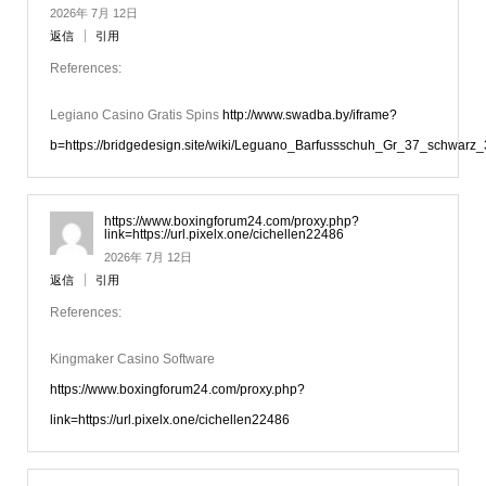
2026年 7月 12日
返信
引用
References:
Legiano Casino Gratis Spins
http://www.swadba.by/iframe?
b=https://bridgedesign.site/wiki/Leguano_Barfussschuh_Gr_37_schwarz
https://www.boxingforum24.com/proxy.php?
link=https://url.pixelx.one/cichellen22486
2026年 7月 12日
返信
引用
References:
Kingmaker Casino Software
https://www.boxingforum24.com/proxy.php?
link=https://url.pixelx.one/cichellen22486