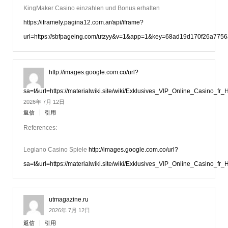
KingMaker Casino einzahlen und Bonus erhalten
https://iframely.pagina12.com.ar/api/iframe?
url=https://sbfpageing.com/utzyy&v=1&app=1&key=68ad19d170f26a7756
http://images.google.com.co/url?
sa=t&url=https://materialwiki.site/wiki/Exklusives_VIP_Online_Casino_f
2026年 7月 12日
返信
引用
References:
Legiano Casino Spiele
http://images.google.com.co/url?
sa=t&url=https://materialwiki.site/wiki/Exklusives_VIP_Online_Casino_f
utmagazine.ru
2026年 7月 12日
返信
引用