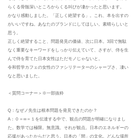
らくる骨髄深いところからくる叫びが凄かったと思います。
かなり感動しました。「正しく絶望する」。これ、本を出すの
がいいですね。あなたのブランドにしてほしい。素晴らしいと
思う。
正しく絶望すること、問題発見の価値、次に日本。3回で無駄
なく重要なキーワードをしっかり伝えていて、さすが、侍を生
んで侍を育てた日本女性はただモノじゃないと。
令和哲学カフェの女性のファシリテーターのシャープさ、凄い
なと思いました。
＜質問コーナー＞※一部抜粋
Q：なぜノ先生は根本問題を発見できたのか？
A：０＝∞＝１を伝達する中で、観点の問題が明確になりまし
た。数学では極限。無意識。それが観点。日本のエネルギーの
応援があったからだと思う。日本の「間」の文化。どんな場所