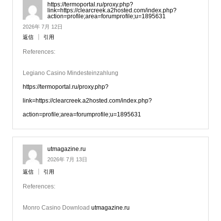
https://termoportal.ru/proxy.php?
link=https://clearcreek.a2hosted.com/index.php?
action=profile;area=forumprofile;u=1895631
2026年 7月 12日
返信
引用
References:
Legiano Casino Mindesteinzahlung
https://termoportal.ru/proxy.php?
link=https://clearcreek.a2hosted.com/index.php?
action=profile;area=forumprofile;u=1895631
utmagazine.ru
2026年 7月 13日
返信
引用
References:
Monro Casino Download
utmagazine.ru