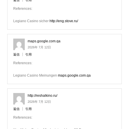
References:
Legiano Casino sicher
http://eng.stove.ru/
maps.google.com.qa
2026年 7月 12日
返信
引用
References:
Legiano Casino Meinungen
maps.google.com.qa
http://reshalkino.ru/
2026年 7月 12日
返信
引用
References: