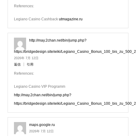
References:
Legiano Casino Cashback
utmagazine.ru
http://may.2chan.net/bin/jump.php?
https://bridgedesign.site/wiki/Legiano_Casino_Bonus_100_bis_zu_500_
2026年 7月 12日
返信
引用
References:
Legiano Casino VIP Programm
http://may.2chan.net/bin/jump.php?
https://bridgedesign.site/wiki/Legiano_Casino_Bonus_100_bis_zu_500_
maps.google.ru
2026年 7月 12日