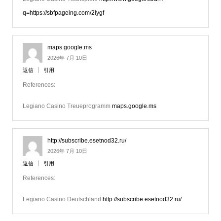
q=https://sbfpageing.com/2lygf
maps.google.ms
2026年 7月 10日
返信
引用
References:
Legiano Casino Treueprogramm
maps.google.ms
http://subscribe.esetnod32.ru/
2026年 7月 10日
返信
引用
References:
Legiano Casino Deutschland
http://subscribe.esetnod32.ru/