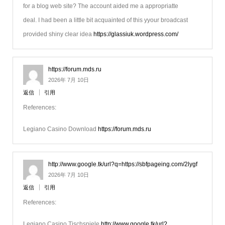
for a blog web site? The account aided me a appropriatte
deal. I had been a little bit acquainted of this yyour broadcast
provided shiny clear idea
https://glassiuk.wordpress.com/
https://forum.mds.ru
2026年 7月 10日
返信
引用
References:
Legiano Casino Download
https://forum.mds.ru
http://www.google.tk/url?q=https://sbfpageing.com/2lygf
2026年 7月 10日
返信
引用
References:
Legiano Casino Tischspiele
http://www.google.tk/url?