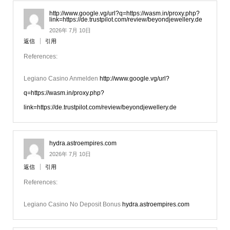
http://www.google.vg/url?q=https://wasm.in/proxy.php?
link=https://de.trustpilot.com/review/beyondjewellery.de
2026年 7月 10日
返信
引用
References:
Legiano Casino Anmelden
http://www.google.vg/url?
q=https://wasm.in/proxy.php?
link=https://de.trustpilot.com/review/beyondjewellery.de
hydra.astroempires.com
2026年 7月 10日
返信
引用
References:
Legiano Casino No Deposit Bonus
hydra.astroempires.com