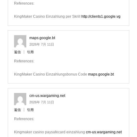
References:
KingMaker Casino Einzahlung per Skrill
http://clients1.google.vg
maps.google.bt
2026年 7月 11日
返信
引用
References:
KingMaker Casino Einzahlungsbonus Code
maps.google.bt
cm-us.wargaming.net
2026年 7月 11日
返信
引用
References:
Kingmaker casino paysafecard einzahlung
cm-us.wargaming.net