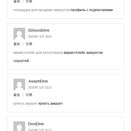
返信
引用
площадка для продажи аккаунтов
профиль с подписчиками
SDiozxsEline
2025年 4月 30日
返信
引用
маркетплейс для реселлеров
маркетплейс аккаунтов
соцсетей
JosephEline
2025年 5月 01日
返信
引用
купить аккаунт
купить аккаунт
DrosEline
2025年 5月 01日