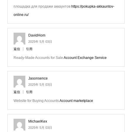
площадка для продажи аккаунтов
https://pokupka-akkauntov-
online.ru/
DavidHom
2025年 5月 03日
返信
引用
Ready-Made Accounts for Sale
Account Exchange Service
Jasonsence
2025年 5月 03日
返信
引用
Website for Buying Accounts
Account marketplace
MichaelKex
2025年 5月 03日