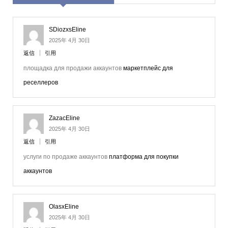
SDiozxsEline
2025年 4月 30日
返信
引用
площадка для продажи аккаунтов
маркетплейс для
реселлеров
ZazacEline
2025年 4月 30日
返信
引用
услуги по продаже аккаунтов
платформа для покупки
аккаунтов
OlasxEline
2025年 4月 30日