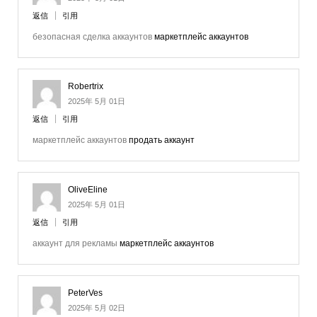
返信
引用
безопасная сделка аккаунтов
маркетплейс аккаунтов
Robertrix
2025年 5月 01日
返信
引用
маркетплейс аккаунтов
продать аккаунт
OliveEline
2025年 5月 01日
返信
引用
аккаунт для рекламы
маркетплейс аккаунтов
PeterVes
2025年 5月 02日