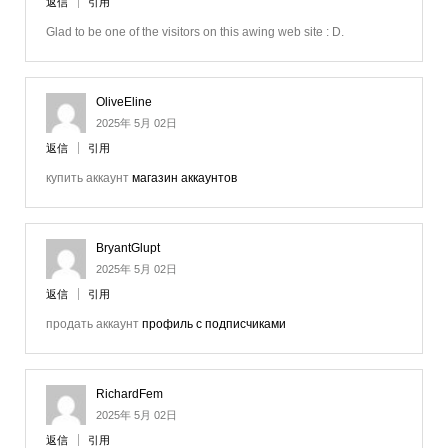
返信
引用
Glad to be one of the visitors on this awing web site : D.
OliveEline
2025年 5月 02日
返信
引用
купить аккаунт
магазин аккаунтов
BryantGlupt
2025年 5月 02日
返信
引用
продать аккаунт
профиль с подписчиками
RichardFem
2025年 5月 02日
返信
引用