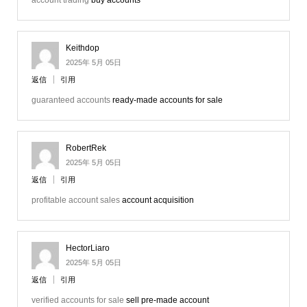
account trading
buy accounts
Keithdop
2025年 5月 05日
返信
引用
guaranteed accounts
ready-made accounts for sale
RobertRek
2025年 5月 05日
返信
引用
profitable account sales
account acquisition
HectorLiaro
2025年 5月 05日
返信
引用
verified accounts for sale
sell pre-made account