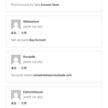
Find Accounts for Sale
Account Store
WilliamHem
2025年 5月 04日
返信
引用
Sell accounts
Buy Account
Ronaldtit
2025年 5月 04日
返信
引用
Accounts market
socialmediaaccountsale.com
EdmundNeuse
2025年 5月 05日
返信
引用