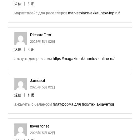
返信
引用
маркетплейс для реселлеров
marketplace-akkauntov-top.ru/
RichardFem
2025年 5月 02日
返信
引用
аккаунт для рекламы
https://magazin-akkauntov-online.ru/
Jamescit
2025年 5月 02日
返信
引用
аккаунты с балансом
платформа для покупки аккаунтов
tlover tonet
2025年 5月 02日