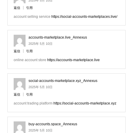
2025年 5月 10日
返信
引用
account selling service
https://social-accounts-marketplaces.live/
accounts-marketplace.live_Annexus
2025年 5月 10日
返信
引用
online account store
https://accounts-marketplace.live
social-accounts-marketplace.xyz_Annexus
2025年 5月 10日
返信
引用
account trading platform
https://social-accounts-marketplace.xyz
buy-accounts.space_Annexus
2025年 5月 10日