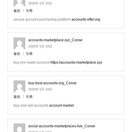
2025年 5月 10日
返信
引用
secure account purchasing platform
accounts-offer.org
accounts-marketplace.xyz_Conse
2025年 5月 10日
返信
引用
buy pre-made account
https://accounts-marketplace.xyz
buy-best-accounts.org_Conse
2025年 5月 10日
返信
引用
buy and sell accounts
account market
social-accounts-marketplaces.live_Conse