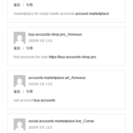
返信
引用
marketplace for ready-made accounts
account marketplace
buy-accounts-shop.pro_Annexus
2025年 5月 11日
返信
引用
find accounts for sale
https://buy-accounts-shop.pro
accounts-marketplace.art_Annexus
2025年 5月 11日
返信
引用
sell account
buy accounts
social-accounts-marketplace.live_Conse
2025年 5月 11日