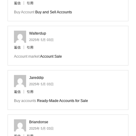
返信
引用
Buy Account
Buy and Sell Accounts
Walterdup
2025年 5月 03日
返信
引用
Account market
Account Sale
Jareddip
2025年 5月 03日
返信
引用
Buy accounts
Ready-Made Accounts for Sale
Briandonse
2025年 5月 03日