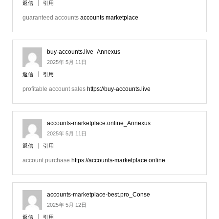
返信
引用
guaranteed accounts
accounts marketplace
buy-accounts.live_Annexus
2025年 5月 11日
返信
引用
profitable account sales
https://buy-accounts.live
accounts-marketplace.online_Annexus
2025年 5月 11日
返信
引用
account purchase
https://accounts-marketplace.online
accounts-marketplace-best.pro_Conse
2025年 5月 12日
返信
引用