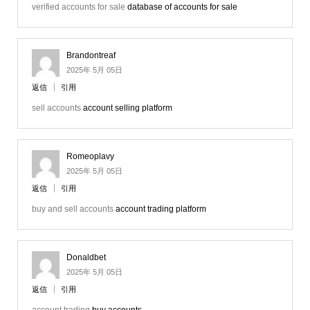
verified accounts for sale
database of accounts for sale
Brandontreaf
2025年 5月 05日
返信
引用
sell accounts
account selling platform
Romeoplavy
2025年 5月 05日
返信
引用
buy and sell accounts
account trading platform
Donaldbet
2025年 5月 05日
返信
引用