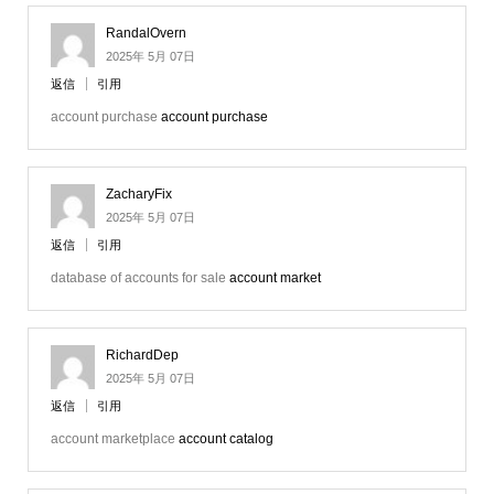
RandalOvern
2025年 5月 07日
返信
引用
account purchase
account purchase
ZacharyFix
2025年 5月 07日
返信
引用
database of accounts for sale
account market
RichardDep
2025年 5月 07日
返信
引用
account marketplace
account catalog