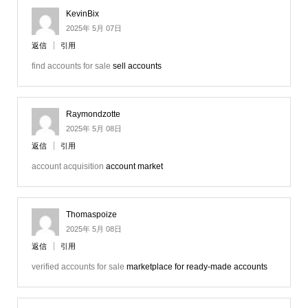
KevinBix
2025年 5月 07日
返信
引用
find accounts for sale
sell accounts
Raymondzotte
2025年 5月 08日
返信
引用
account acquisition
account market
Thomaspoize
2025年 5月 08日
返信
引用
verified accounts for sale
marketplace for ready-made accounts