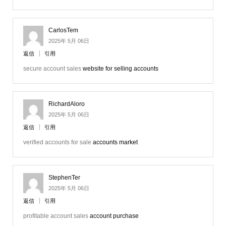
CarlosTem
2025年 5月 06日
返信
引用
secure account sales
website for selling accounts
RichardAloro
2025年 5月 06日
返信
引用
verified accounts for sale
accounts market
StephenTer
2025年 5月 06日
返信
引用
profitable account sales
account purchase