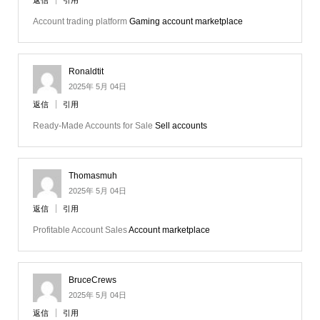
返信
引用
Account trading platform
Gaming account marketplace
Ronaldtit
2025年 5月 04日
返信
引用
Ready-Made Accounts for Sale
Sell accounts
Thomasmuh
2025年 5月 04日
返信
引用
Profitable Account Sales
Account marketplace
BruceCrews
2025年 5月 04日
返信
引用