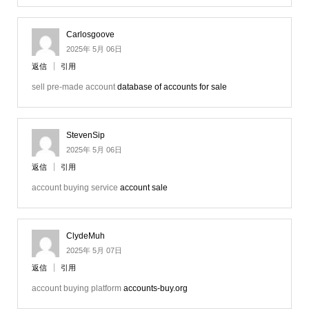
Carlosgoove
2025年 5月 06日
返信
引用
sell pre-made account
database of accounts for sale
StevenSip
2025年 5月 06日
返信
引用
account buying service
account sale
ClydeMuh
2025年 5月 07日
返信
引用
account buying platform
accounts-buy.org