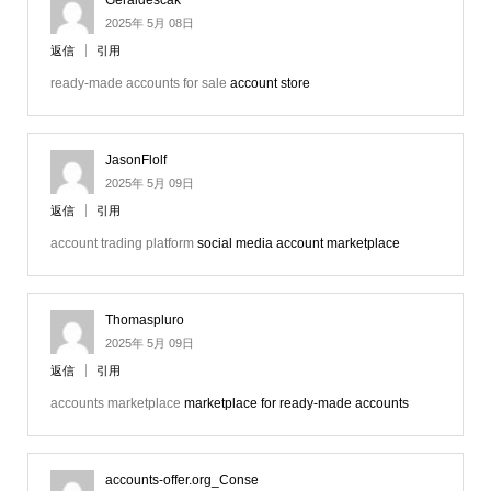
Geraldescak
2025年 5月 08日
返信
引用
ready-made accounts for sale
account store
JasonFlolf
2025年 5月 09日
返信
引用
account trading platform
social media account marketplace
Thomaspluro
2025年 5月 09日
返信
引用
accounts marketplace
marketplace for ready-made accounts
accounts-offer.org_Conse