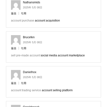
Nathansmids
2025年 5月 08日
返信
引用
account purchase
account acquisition
Brucefen
2025年 5月 08日
返信
引用
sell pre-made account
social media account marketplace
Danielhox
2025年 5月 08日
返信
引用
account trading service
account selling platform