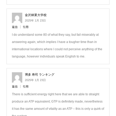
金沢林業大学校
2025年 1月 23日
返信
引用
I do understand some 80 of what they say, but fail miserably at
answering again, which implies I have a tougher time than in
international locations where I could not perceive anything of the
language, however individuals speak English to me.
博多 寿司 ランキング
2025年 1月 23日
返信
引用
There is sufficient energy right here that we are able to straight
produce an ATP equivalent; GTP is definitely made, nevertheless
it has the same amount of vitality as an ATP – this is only a quirk of