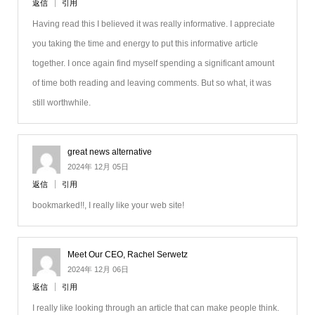
返信
引用
Having read this I believed it was really informative. I appreciate
you taking the time and energy to put this informative article
together. I once again find myself spending a significant amount
of time both reading and leaving comments. But so what, it was
still worthwhile.
great news alternative
2024年 12月 05日
返信
引用
bookmarked!!, I really like your web site!
Meet Our CEO, Rachel Serwetz
2024年 12月 06日
返信
引用
I really like looking through an article that can make people think.