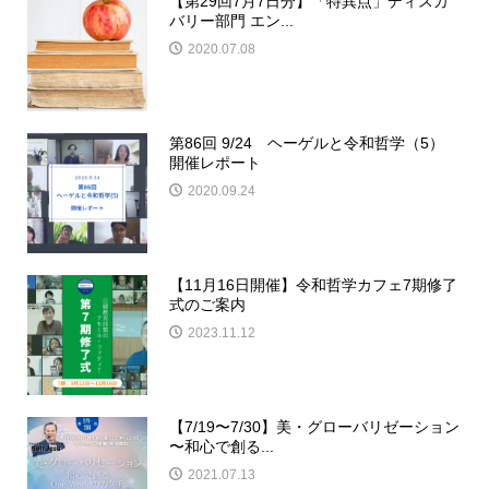
【第29回7月7日分】「特異点」ディスカ
バリー部門 エン...
2020.07.08
第86回 9/24 ヘーゲルと令和哲学（5）
開催レポート
2020.09.24
【11月16日開催】令和哲学カフェ7期修了
式のご案内
2023.11.12
【7/19〜7/30】美・グローバリゼーション
〜和心で創る...
2021.07.13