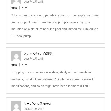
2025年 1月 24日
返信
引用
2 If you can’t get enough panels in your roof to energy your home
and your pool pump, then the pool pump’s panels might be
mounted on a structure near the pool and immediately linked to a
DC pool pump.
メンタル 強い 血液型
2025年 1月 24日
返信
引用
Dropping in a conversation system, ability and augmentation
methods, our stock and different 2D interface screens, main AI
modifications, and so on might have been far more difficult.
リーガル 人気 モデル
2025年 1月 24日