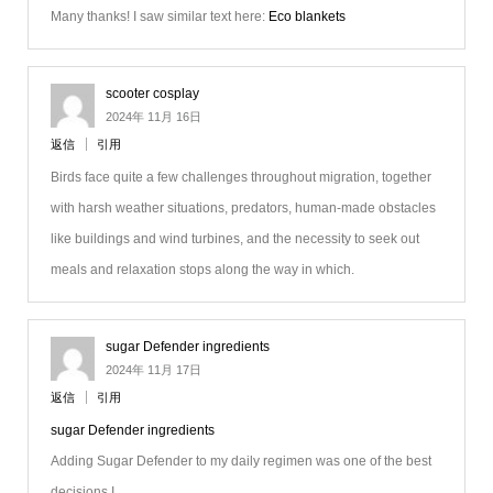
Many thanks! I saw similar text here:
Eco blankets
scooter cosplay
2024年 11月 16日
返信
引用
Birds face quite a few challenges throughout migration, together
with harsh weather situations, predators, human-made obstacles
like buildings and wind turbines, and the necessity to seek out
meals and relaxation stops along the way in which.
sugar Defender ingredients
2024年 11月 17日
返信
引用
sugar Defender ingredients
Adding Sugar Defender to my daily regimen was one of the best
decisions I