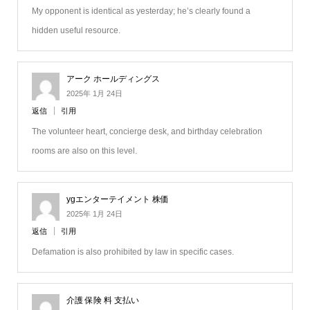
My opponent is identical as yesterday; he’s clearly found a
hidden useful resource.
アーク ホールディングス
2025年 1月 24日
返信
引用
The volunteer heart, concierge desk, and birthday celebration
rooms are also on this level.
ygエンターテイメント 株価
2025年 1月 24日
返信
引用
Defamation is also prohibited by law in specific cases.
介護 保険 料 支払い