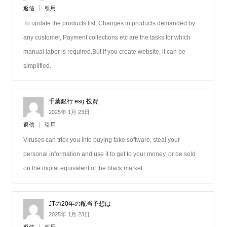
返信
引用
To update the products list, Changes in products demanded by
any customer, Payment collections etc are the tasks for which
manual labor is required.But if you create website, it can be
simplified.
千葉銀行 esg 投資
2025年 1月 23日
返信
引用
Viruses can trick you into buying fake software, steal your
personal information and use it to get to your money, or be sold
on the digital equivalent of the black market.
JTの20年の配当予想は
2025年 1月 23日