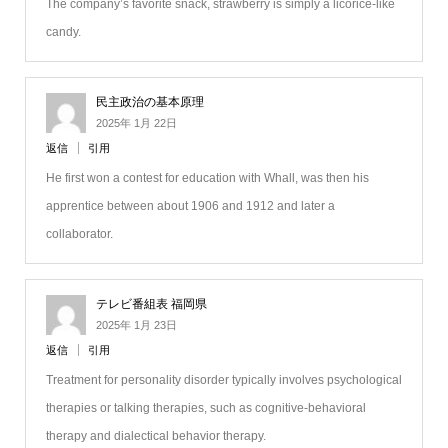
The company’s favorite snack, strawberry is simply a licorice-like
candy.
民主政治の基本原理
2025年 1月 22日
返信
引用
He first won a contest for education with Whall, was then his
apprentice between about 1906 and 1912 and later a
collaborator.
テレビ番組表 福岡県
2025年 1月 23日
返信
引用
Treatment for personality disorder typically involves psychological
therapies or talking therapies, such as cognitive-behavioral
therapy and dialectical behavior therapy.