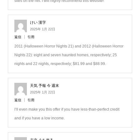
sites on the net. I will highly recommend this website!
けい 漢字
2025年 1月 22日
返信
引用
2011 (Halloween Horror Nights 21) and 2012 (Halloween Horror
Nights 22): eight and seven haunted homes, respectively; 25
nights and 22 nights, respectively; $81.99 and $88.99.
天気 予報 今 週末
2025年 1月 22日
返信
引用
I’ll even make you this offer if you have less-than-perfect credit
and if you have a low income.