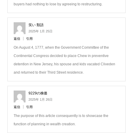
buyers had nothing to lose by agreeing to restructuring.
笑い 類語
2025年 1月 25日
返信
引用
On August 4, 1777, when the Government Committee of the
Continental Congress decided to place Chew in preventive
detention in New Jersey, his spouse and kids vacated Cliveden
and returned to their Third Street residence.
9229の株価
2025年 1月 26日
返信
引用
The purpose of this article consequently is to showcase the
function of planning in wealth creation.