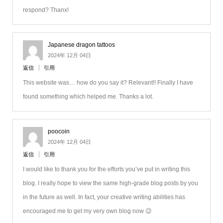
respond? Thanx!
Japanese dragon tattoos
2024年 12月 04日
返信
引用
This website was… how do you say it? Relevant!! Finally I have
found something which helped me. Thanks a lot.
poocoin
2024年 12月 04日
返信
引用
I would like to thank you for the efforts you’ve put in writing this
blog. I really hope to view the same high-grade blog posts by you
in the future as well. In fact, your creative writing abilities has
encouraged me to get my very own blog now 😉