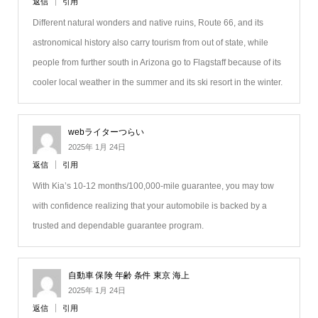
返信
引用
Different natural wonders and native ruins, Route 66, and its
astronomical history also carry tourism from out of state, while
people from further south in Arizona go to Flagstaff because of its
cooler local weather in the summer and its ski resort in the winter.
webライターつらい
2025年 1月 24日
返信
引用
With Kia’s 10-12 months/100,000-mile guarantee, you may tow
with confidence realizing that your automobile is backed by a
trusted and dependable guarantee program.
自動車 保険 年齢 条件 東京 海上
2025年 1月 24日
返信
引用