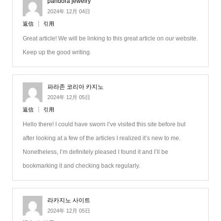
pandora jewelry
2024年 12月 04日
返信
引用
Great article! We will be linking to this great article on our website.
Keep up the good writing.
파라존 코리아 카지노
2024年 12月 05日
返信
引用
Hello there! I could have sworn I’ve visited this site before but
after looking at a few of the articles I realized it’s new to me.
Nonetheless, I’m definitely pleased I found it and I’ll be
bookmarking it and checking back regularly.
라카지노 사이트
2024年 12月 05日