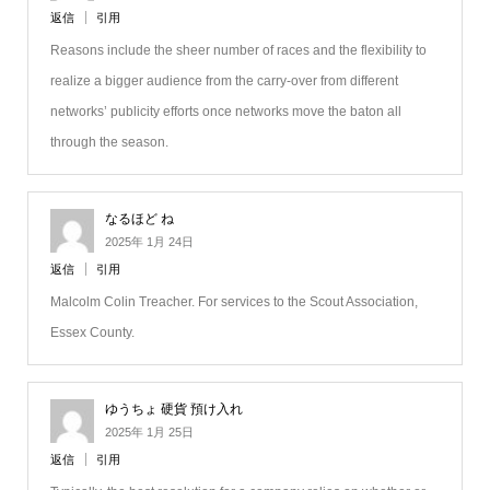
返信
引用
Reasons include the sheer number of races and the flexibility to
realize a bigger audience from the carry-over from different
networks’ publicity efforts once networks move the baton all
through the season.
なるほど ね
2025年 1月 24日
返信
引用
Malcolm Colin Treacher. For services to the Scout Association,
Essex County.
ゆうちょ 硬貨 預け入れ
2025年 1月 25日
返信
引用