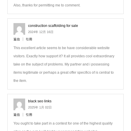
Also, thanks for permitting me to comment.
construction scaffolding for sale
2024年 12月 16日
返信
引用
This excellent article seems to be have considerable website
visitors. Exactly how support it? It all provides cool extraordinary
take on the subject of problems. My partner and i possessing
items legitimate or perhaps a great offer specifics of is central to
the item.
black seo links
2025年 1月 02日
返信
引用
You ought to take part in a contest for one of the highest quality