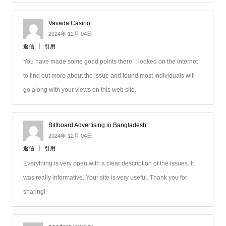
Vavada Casino
2024年 12月 04日
返信
引用
You have made some good points there. I looked on the internet
to find out more about the issue and found most individuals will
go along with your views on this web site.
Billboard Advertising in Bangladesh
2024年 12月 04日
返信
引用
Everything is very open with a clear description of the issues. It
was really informative. Your site is very useful. Thank you for
sharing!