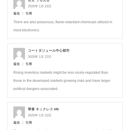
古文 うち光る
2025年 1月 22日
返信
引用
There are also poisonous, flame-retardant chemicals utilized in
most electronics.
コートダジュール中心都市
2025年 1月 22日
返信
引用
Rising inventory markets might be less nicely-regulated than
those in the developed markets growing risks and have larger
political dangers associated.
華奢 ネックレス ete
2025年 1月 22日
返信
引用