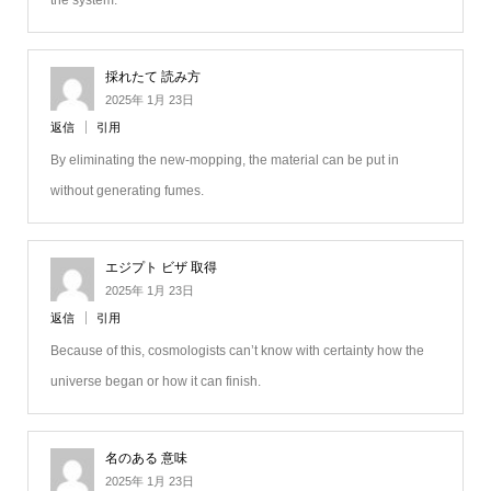
the system.
採れたて 読み方
2025年 1月 23日
返信
引用
By eliminating the new-mopping, the material can be put in
without generating fumes.
エジプト ビザ 取得
2025年 1月 23日
返信
引用
Because of this, cosmologists can’t know with certainty how the
universe began or how it can finish.
名のある 意味
2025年 1月 23日