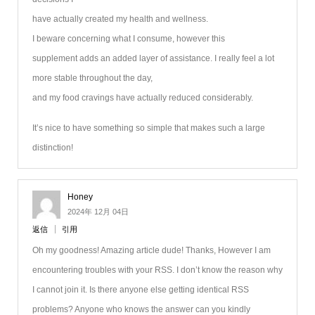
have actually created my health and wellness.
I beware concerning what I consume, however this
supplement adds an added layer of assistance. I really feel a lot
more stable throughout the day,
and my food cravings have actually reduced considerably.
It’s nice to have something so simple that makes such a large
distinction!
Honey
2024年 12月 04日
返信
引用
Oh my goodness! Amazing article dude! Thanks, However I am
encountering troubles with your RSS. I don’t know the reason why
I cannot join it. Is there anyone else getting identical RSS
problems? Anyone who knows the answer can you kindly