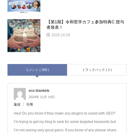
【第1期】令和哲学カフェ参加特典C 授与
者発表！
2020.10.29
コメント ( 308 )
トラックバック ( 1 )
eco blankets
2024年 11月 14日
返信
引用
Hey! Do you know if they make any plugins to assist with SEO?
I’m trying to get my blog to rank for some targeted keywords but
I’m not seeing very good gains. If you know of any please share.