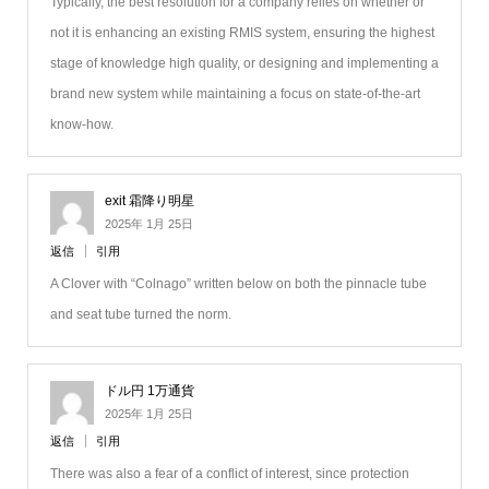
Typically, the best resolution for a company relies on whether or
not it is enhancing an existing RMIS system, ensuring the highest
stage of knowledge high quality, or designing and implementing a
brand new system while maintaining a focus on state-of-the-art
know-how.
exit 霜降り明星
2025年 1月 25日
返信
引用
A Clover with “Colnago” written below on both the pinnacle tube
and seat tube turned the norm.
ドル円 1万通貨
2025年 1月 25日
返信
引用
There was also a fear of a conflict of interest, since protection