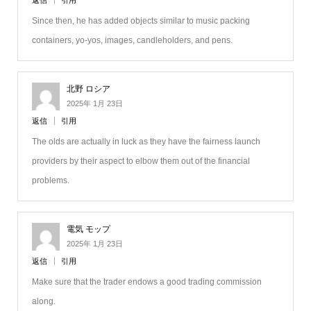
返信
引用
Since then, he has added objects similar to music packing
containers, yo-yos, images, candleholders, and pens.
北野 ロシア
2025年 1月 23日
返信
引用
The olds are actually in luck as they have the fairness launch
providers by their aspect to elbow them out of the financial
problems.
電気 モップ
2025年 1月 23日
返信
引用
Make sure that the trader endows a good trading commission
along.