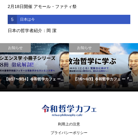
2月18日開催 アモール・ファティ祭
5
日本は今
日本の哲学者紹介：岡 潔
お知らせ
お知らせ
【8/17〜9/14】令和哲学カフェ ー...
【7/6〜8/3】令和哲学カフェ ー『...
利用上の注意
プライバシーポリシー