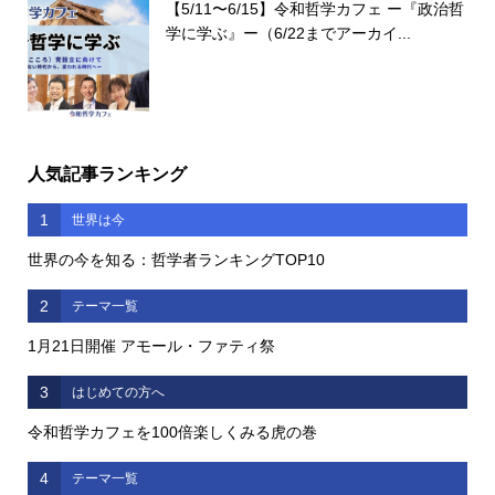
【5/11〜6/15】令和哲学カフェ ー『政治哲
学に学ぶ』ー（6/22までアーカイ...
人気記事ランキング
1
世界は今
世界の今を知る：哲学者ランキングTOP10
2
テーマ一覧
1月21日開催 アモール・ファティ祭
3
はじめての方へ
令和哲学カフェを100倍楽しくみる虎の巻
4
テーマ一覧