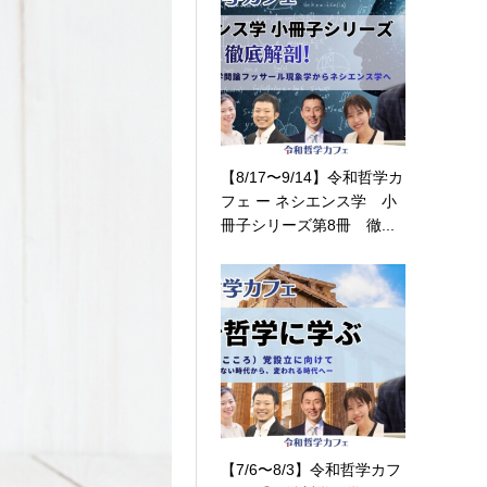
【8/17〜9/14】令和哲学カ
フェ ー ネシエンス学 小
冊子シリーズ第8冊 徹...
【7/6〜8/3】令和哲学カフ