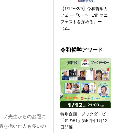
【1/12〜2/9】令和哲学カ
フェ ー『0＝∞＝1党 マニ
フェストを深める』ー
（2...
令和哲学アワード
特別企画：ブックダービー
、ノ先生からのお題に
「知のB1」第52回 1月12
情を抱いた人も多いの
日開催