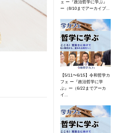
ェ ー『政治哲学に学ぶ』
ー（8/10までアーカイブ...
【5/11〜6/15】令和哲学カ
フェ ー『政治哲学に学
ぶ』ー（6/22までアーカ
イ...