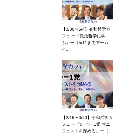
【3/30〜5/4】令和哲学カ
フェ ー『政治哲学に学
ぶ』ー（5/11までアーカ
イ...
【2/16〜3/23】令和哲学カ
フェ ー『0＝∞＝1党 マニ
フェストを深める』ー（...