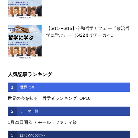
【5/11〜6/15】令和哲学カフェ ー『政治哲
学に学ぶ』ー（6/22までアーカイ...
人気記事ランキング
1
世界は今
世界の今を知る：哲学者ランキングTOP10
2
テーマ一覧
1月21日開催 アモール・ファティ祭
3
はじめての方へ