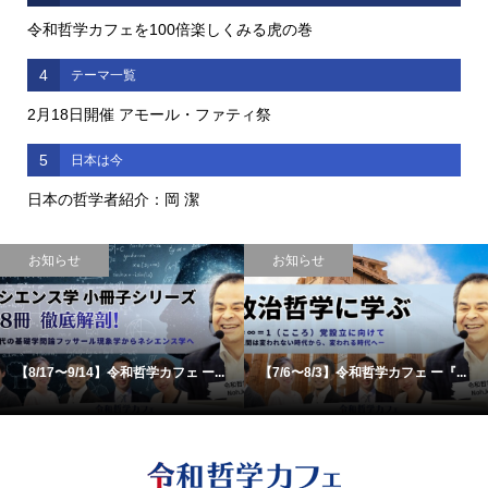
令和哲学カフェを100倍楽しくみる虎の巻
4
テーマ一覧
2月18日開催 アモール・ファティ祭
5
日本は今
日本の哲学者紹介：岡 潔
お知らせ
お知らせ
【8/17〜9/14】令和哲学カフェ ー...
【7/6〜8/3】令和哲学カフェ ー『...