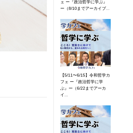
ェ ー『政治哲学に学ぶ』
ー（8/10までアーカイブ...
【5/11〜6/15】令和哲学カ
フェ ー『政治哲学に学
ぶ』ー（6/22までアーカ
イ...