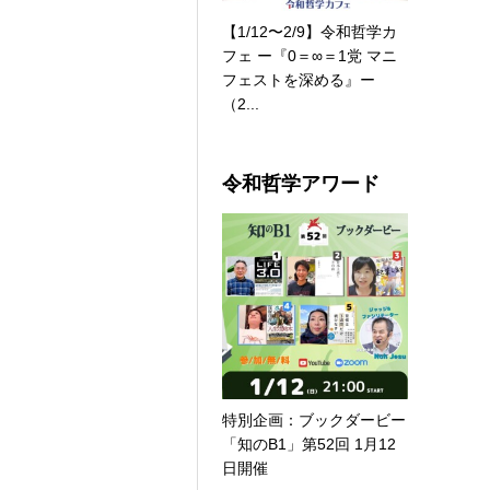
【1/12〜2/9】令和哲学カ
フェ ー『0＝∞＝1党 マニ
フェストを深める』ー
（2...
令和哲学アワード
特別企画：ブックダービー
「知のB1」第52回 1月12
日開催