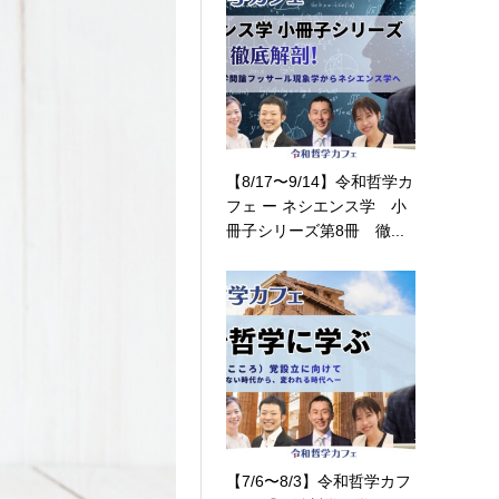
【8/17〜9/14】令和哲学カ
フェ ー ネシエンス学 小
冊子シリーズ第8冊 徹...
【7/6〜8/3】令和哲学カフ