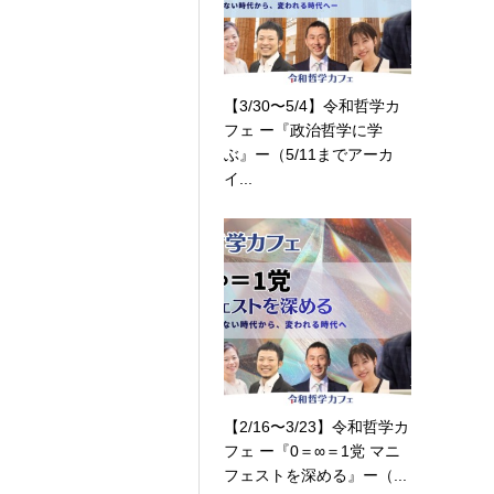
【3/30〜5/4】令和哲学カ
フェ ー『政治哲学に学
ぶ』ー（5/11までアーカ
イ...
【2/16〜3/23】令和哲学カ
フェ ー『0＝∞＝1党 マニ
フェストを深める』ー（...