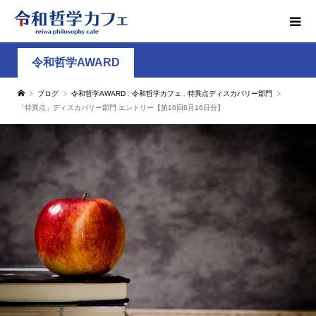
令和哲学AWARD
ブログ
令和哲学AWARD
,
令和哲学カフェ
,
特異点ディスカバリー部門
「特異点」ディスカバリー部門 エントリー【第16回6月16日分】