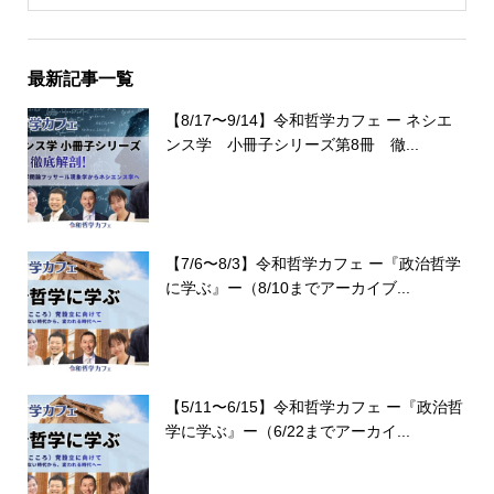
最新記事一覧
【8/17〜9/14】令和哲学カフェ ー ネシエ
ンス学 小冊子シリーズ第8冊 徹...
【7/6〜8/3】令和哲学カフェ ー『政治哲学
に学ぶ』ー（8/10までアーカイブ...
【5/11〜6/15】令和哲学カフェ ー『政治哲
学に学ぶ』ー（6/22までアーカイ...