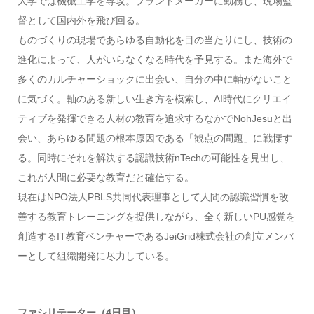
大学では機械工学を専攻。プラントメーカーに勤務し、現場監
督として国内外を飛び回る。
ものづくりの現場であらゆる自動化を目の当たりにし、技術の
進化によって、人がいらなくなる時代を予見する。また海外で
多くのカルチャーショックに出会い、自分の中に軸がないこと
に気づく。軸のある新しい生き方を模索し、AI時代にクリエイ
ティブを発揮できる人材の教育を追求するなかでNohJesuと出
会い、あらゆる問題の根本原因である「観点の問題」に戦慄す
る。同時にそれを解決する認識技術nTechの可能性を見出し、
これが人間に必要な教育だと確信する。
現在はNPO法人PBLS共同代表理事として人間の認識習慣を改
善する教育トレーニングを提供しながら、全く新しいPU感覚を
創造するIT教育ベンチャーであるJeiGrid株式会社の創立メンバ
ーとして組織開発に尽力している。
ファシリテーター（4日目）