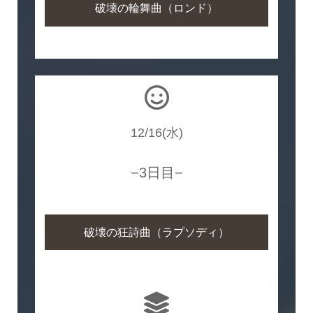
破壊の輪舞曲（ロンド）
12/16(水)
−3日目−
破壊の狂詩曲（ラプソディ）