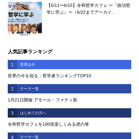
【5/11〜6/15】令和哲学カフェ ー『政治哲
学に学ぶ』ー（6/22までアーカイ...
人気記事ランキング
1
世界は今
世界の今を知る：哲学者ランキングTOP10
2
テーマ一覧
1月21日開催 アモール・ファティ祭
3
はじめての方へ
令和哲学カフェを100倍楽しくみる虎の巻
4
テーマ一覧