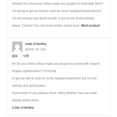
Howdy! Do you know if they make any plugins to help with SEO?
I’m trying to get my blog to rank for some targeted keywords but
I’m not seeing very good results. If you know of any please
share. Cheers! You can read similar article here:
Wool product
code of destiny
2025年 3月 13日
返信
引用
Hi! Do you know if they make any plugins to assist with Search
Engine Optimization? I’m trying
to get my site to rank for some targeted keywords but I’m not
seeing very good gains.
If you know of any please share. Many thanks! You can read
similar article here:
Code of destiny