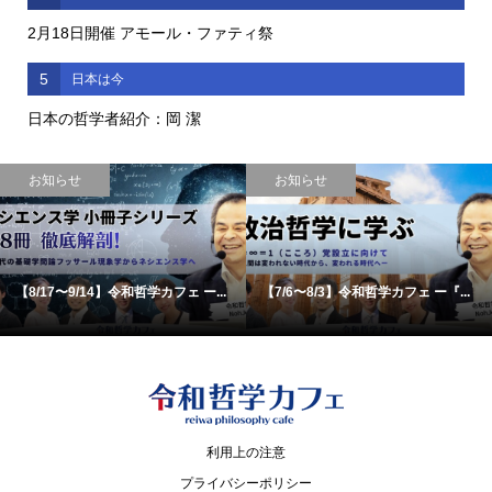
2月18日開催 アモール・ファティ祭
5
日本は今
日本の哲学者紹介：岡 潔
お知らせ
お知らせ
【8/17〜9/14】令和哲学カフェ ー...
【7/6〜8/3】令和哲学カフェ ー『...
利用上の注意
プライバシーポリシー