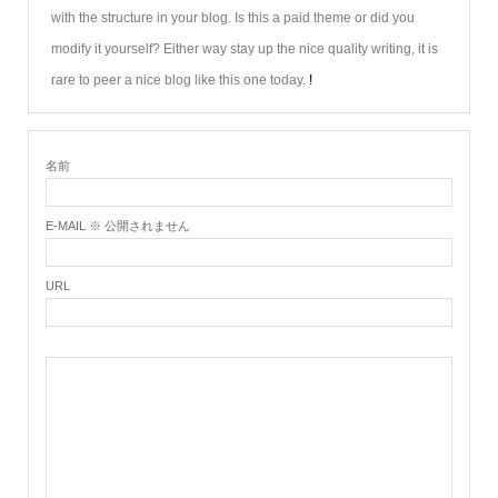
with the structure in your blog. Is this a paid theme or did you
modify it yourself? Either way stay up the nice quality writing, it is
rare to peer a nice blog like this one today.
!
名前
E-MAIL ※ 公開されません
URL