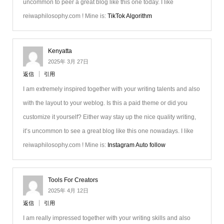
uncommon to peer a great blog like this one today. I like
reiwaphilosophy.com ! Mine is:
TikTok Algorithm
Kenyatta
2025年 3月 27日
返信
引用
I am extremely inspired together with your writing talents and also
with the layout to your weblog. Is this a paid theme or did you
customize it yourself? Either way stay up the nice quality writing,
it’s uncommon to see a great blog like this one nowadays. I like
reiwaphilosophy.com ! Mine is:
Instagram Auto follow
Tools For Creators
2025年 4月 12日
返信
引用
I am really impressed together with your writing skills and also