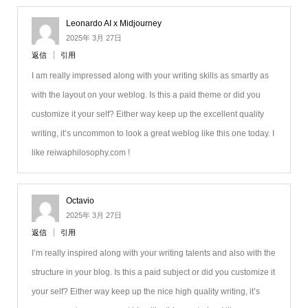
Leonardo AI x Midjourney
2025年 3月 27日
返信
引用
I am really impressed along with your writing skills as smartly as
with the layout on your weblog. Is this a paid theme or did you
customize it your self? Either way keep up the excellent quality
writing, it’s uncommon to look a great weblog like this one today. I
like reiwaphilosophy.com !
Octavio
2025年 3月 27日
返信
引用
I’m really inspired along with your writing talents and also with the
structure in your blog. Is this a paid subject or did you customize it
your self? Either way keep up the nice high quality writing, it’s