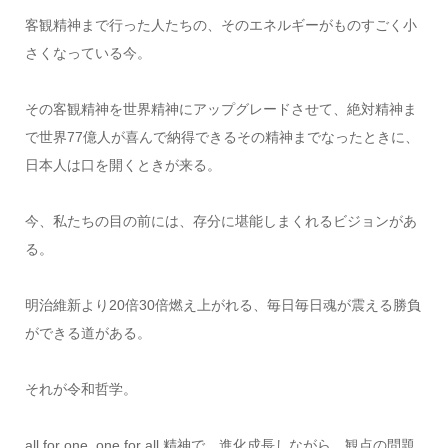
客観精神まで行った人たちの、そのエネルギーがものすごく小
さくなっている今。
その客観精神を世界精神にアップグレードさせて、絶対精神ま
で世界77億人が喜んで納得できるその精神までなったときに、
日本人は口を開くときが来る。
今、私たちの目の前には、存分に堪能しまくれるビジョンがあ
る。
明治維新より20倍30倍燃え上がれる、毎日毎日魂が震える勝負
ができる道がある。
それが令和哲学。
all for one, one for all 精神で、進化成長しながら、観点の問題