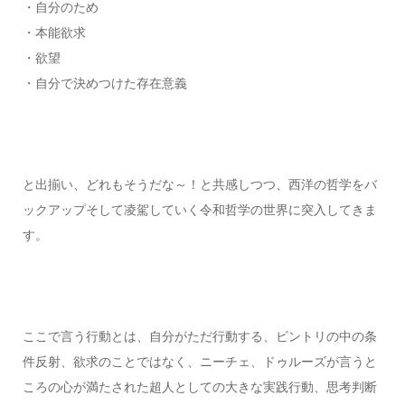
・自分のため
・本能欲求
・欲望
・自分で決めつけた存在意義
と出揃い、どれもそうだな～！と共感しつつ、西洋の哲学をバ
ックアップそして凌駕していく令和哲学の世界に突入してきま
す。
ここで言う行動とは、自分がただ行動する、ビントリの中の条
件反射、欲求のことではなく、ニーチェ、ドゥルーズが言うと
ころの心が満たされた超人としての大きな実践行動、思考判断