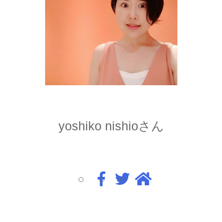
yoshiko nishioさん