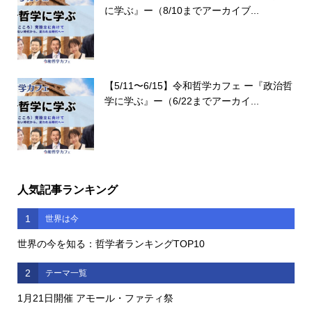
に学ぶ』ー（8/10までアーカイブ...
【5/11〜6/15】令和哲学カフェ ー『政治哲
学に学ぶ』ー（6/22までアーカイ...
人気記事ランキング
1
世界は今
世界の今を知る：哲学者ランキングTOP10
2
テーマ一覧
1月21日開催 アモール・ファティ祭