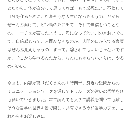
とだから。体が自分って思ってれば、もう必死だよ。不信して
自分を守るために。可哀そうな人生になっちゃうの。だから、
ぜーんぶ溶けて、ビン鳥の外に出て、それで自信もつことな
の。ニーチェが言ったように、海になって汚い川の水おいでっ
て、自信感もって、人間がなんなのか、人間の口からでる言葉
はぜんぶ見えちゃうの、すべて。騙されてもいいじゃないです
か。そこから学べるんだから。なんにもやらないよりは、やる
のがいい。
今回も、内容が盛りだくさんの１時間半。身近な疑問からのコ
ミュニケーションワークを通してドゥルーズの違いの哲学をひ
も解いていきました。本で読んでも大学で講義を聞いても難し
そうな哲学の世界を皆で楽しく共有できる令和哲学カフェ、こ
れからもお楽しみに！