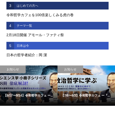
3
はじめての方へ
令和哲学カフェを100倍楽しくみる虎の巻
4
テーマ一覧
2月18日開催 アモール・ファティ祭
5
日本は今
日本の哲学者紹介：岡 潔
お知らせ
お知らせ
【8/17〜9/14】令和哲学カフェ ー...
【7/6〜8/3】令和哲学カフェ ー『...