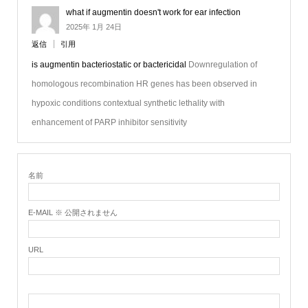
what if augmentin doesn't work for ear infection
2025年 1月 24日
返信
引用
is augmentin bacteriostatic or bactericidal
Downregulation of
homologous recombination HR genes has been observed in
hypoxic conditions contextual synthetic lethality with
enhancement of PARP inhibitor sensitivity
名前
E-MAIL ※ 公開されません
URL