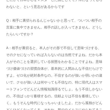
わないと、という意志があるからです
Q：相手に裏切られるんじゃないかと思って、ついつい相手の
言葉に集中できません。相手の話しが入ってきません。どうし
たらいいですか？
A：相手が裏切ると、本人がその形で不信して意味づけする、
そのクセになっていれば入らないのは当然ですよね。だから本
人がそのことを選択している状態をわかることですよね。意味
づけ価値づけの習慣自体が、基本的に人間みんな不信だらけで
すよ。ゼロ化が絶対条件なの。不信するのが強いか弱いかの違
いで、クセが強い人は何やっても不信なの。特に現代人はスマ
ートフォンでどんどん情報知識得るでしょ。もう不信しかない
の。不信ばっかり蓄積するの。信頼よりは不信を蓄積してい
く。もうそんな時代になっちゃいましたよ。だから孤独がどん
どんひどくなってくる。それね、脳のウイルスにやられてるこ