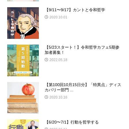
【9/11〜9/17】カントと令和哲学
2020.10.01
【5/23スタート！】令和哲学カフェ5期参
加者募集！
2022.05.18
【第100回10月15日分】「特異点」ディス
カバリー部門 ...
2020.10.16
【6/20〜7/1】行動を哲学する