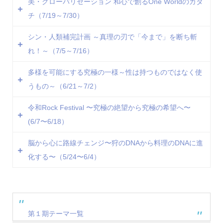
9/23（木）第322回
8/18（水）第298回
美・グローバリゼーション 和心で創るOne Worldのカタ
ナビゲーター：野田憲冬（のだ けんと）
9/6 （月）第310回
8/2 （月）第287回
9/24（金）第323回
8/19（木）第299回
チ（7/19～7/30）
テーマ詳細をみる
9/7 （火）第311回
8/3 （火）第288回
※9/20（月）はお休みになります。
8/23（月）第300回
9/8 （水）第312回
8/4 （水）第289回
シン・人類補完計画 ～真理の刃で「今まで」を断ち斬
ファシリテーター：Noh Jesu（ノジェス）
8/24（火）第301回
7/19（月）第279回
9/9 （木）第313回
8/5 （木）第290回
れ！～（7/5～7/16）
ナビゲーター：細井コウ（ほそい こう）
8/25（水）第302回
7/21（水）第280回
9/10（金）第314回
8/6 （金）第291回
テーマ詳細をみる
8/26（木）第303回
7/23（金）第281回
多様を可能にする究極の一様～性は持つものではなく使
ファシリテーター：Noh Jesu（ノジェス）
8/9 （月）第292回
7/5 （月）第270回
8/27（金）第304回
7/26（月）第282回
うもの～（6/21～7/2）
ナビゲーター：山口温子（やまぐち あつこ）
8/10（火）第293回
7/6 （火）第271回
ファシリテーター：Noh Jesu（ノジェス）
7/27（火）第283回
テーマ詳細をみる
8/11（水）第294回
7/7 （水）第272回
令和Rock Festival 〜究極の絶望から究極の希望へ〜
ナビゲーター：川口泰輝（かわぐち やすてる）
7/28（水）第284回
6/21（月）第260回
8/13（金）第295回
7/9 （金）第273回
(6/7〜6/18）
テーマ詳細をみる
7/29（木）第285回
6/22（火）第261回
※8/12（木）はお休みになります。
7/12（月）第274回
7/30（金）第286回
6/23（水）第262回
脳から心に路線チェンジ〜狩のDNAから料理のDNAに進
7/13（火）第275回
6/7 （月）第251回
※20日（火）、22日（木）はお休みになります。
6/24（木）第263回
化する〜（5/24〜6/4）
ファシリテーター：Noh Jesu（ノジェス）
7/14（水）第276回
6/8 （火）第252回
6/25（金）第264回
ナビゲーター：善家圭（ぜんけ けい）
7/15（木）第277回
6/9 （水）第253回
ファシリテーター：Noh Jesu（ノジェス）
6/28（月）第265回
5/24（月）第242回
テーマ詳細をみる
7/16（金）第278回
6/11（金）第254回
ナビゲーター：黒田麻衣子（くろだ まいこ）
6/29（火）第266回
5/25（火）第243回
※8日（木）はお休みになります。
6/14（月）第255回
テーマ詳細をみる
6/30（水）第267回
5/26（水）第244回
第１期テーマ一覧
6/15（火）第256回