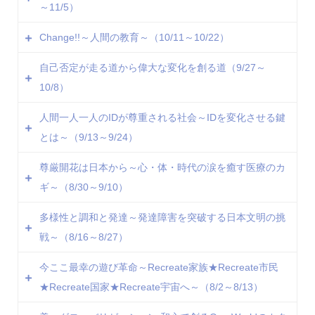
～11/5）
11/9 （火）第349回
11/10（水）第350回
Change!!～人間の教育～（10/11～10/22）
10/25（月）第339回
11/11（木）第351回
10/26（火）第340回
自己否定が走る道から偉大な変化を創る道（9/27～
11/12（金）第352回
10/12（火）第332回
10/28（木）第341回
10/8）
11/15（月）第353回
10/13（水）第333回
10/29（金）第342回
11/16（火）第354回
10/14（木）第334回
人間一人一人のIDが尊重される社会～IDを変化させる鍵
11/1 （月）第343回
9/27（月）第324回
11/17（水）第355回
10/15（金）第335回
とは～（9/13～9/24）
11/2 （火）第344回
9/28（火）第325回
※18日（木）はリテラシーマガジン交流会のためお休み
10/18（月）第336回
11/3 （水）第345回
9/29（水）第326回
尊厳開花は日本から～心・体・時代の涙を癒す医療のカ
になります。
10/19（火）第337回
9/13（月）第315回
11/4 （木）第346回
10/1（金）第327回
ギ～（8/30～9/10）
ファシリテーター：Noh Jesu（ノジェス）
10/20（水）第338回
9/14（火）第316回
11/5 （金）第347回
10/4（月）第328回
ナビゲーター：新原千春（にいはら ちはる）
※10/11（月）、21（木）、22（金）はお休みになりま
9/15（水）第317回
多様性と調和と発達～発達障害を突破する日本文明の挑
※10/27（水）はリテラシーマガジン交流会のためお休
10/5（火）第329回
8/30（月）第305回
テーマ詳細をみる
す。
9/16（木）第318回
戦～（8/16～8/27）
みになります。
10/6（水）第330回
8/31（火）第306回
ファシリテーター：Noh Jesu（ノジェス）
9/17（金）第319回
ファシリテーター：Noh Jesu（ノジェス）
10/7（木）第331回
9/1 （水）第307回
今ここ最幸の遊び革命～Recreate家族★Recreate市民
ナビゲーター：那倉浩太（なぐら こうた）
9/21（火）第320回
8/16（月）第296回
ナビゲーター：喜多島真由美（きたじま まゆみ）
※9/30（木）、10/8（金）はお休みになります。
9/2 （木）第308回
★Recreate国家★Recreate宇宙へ～（8/2～8/13）
テーマ詳細をみる
9/22（水）第321回
8/17（火）第297回
テーマ詳細をみる
ファシリテーター：Noh Jesu（ノジェス）
9/3 （金）第309回