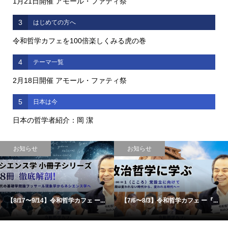
1月21日開催 アモール・ファティ祭
3
はじめての方へ
令和哲学カフェを100倍楽しくみる虎の巻
4
テーマ一覧
2月18日開催 アモール・ファティ祭
5
日本は今
日本の哲学者紹介：岡 潔
お知らせ
お知らせ
【8/17〜9/14】令和哲学カフェ ー...
【7/6〜8/3】令和哲学カフェ ー『...