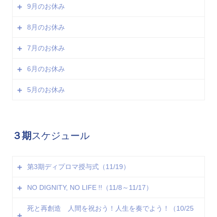
のため
9月のお休み
8日（金） ※調整日のため
25日（木）※ポストコロナonline会議開催のため
11日（月）※Dignitu2.0国際カンファレンス開催のため
8月のお休み
※土日の開催はございませんが、14（日）に特別編の
20日（月）※調整日のため
21日（木）※調整日のため
「知のB1」を開催します。
30日（木）※Noh Jesuリテラシーマガジン交流会開催
7月のお休み
22日（金）※調整日のため
12日（木）※調整日のため
のため
27日（水）※Noh Jesuリテラシーマガジン交流会開催
20日（金）※Noh Jesuリテラシーマガジン交流会開催
6月のお休み
※土日の開催はございませんが、19（日）に特別編の
8日 （木）※Noh Jesuリテラシーマガジン交流会開催の
のため
のため
「知のB1」を開催予定です。
ため
5月のお休み
※土日の開催はございませんが、24（日）に特別編の
※土日の開催はございませんが、特別企画もお楽しみく
10日（木）※Noh Jesuリテラシーマガジン交流会開催
20日（火）※調整日のため
「知のB1」を開催予定です。
ださい。
のため
22日（木）※ポストコロナon-line会議開催のため
27日（木）※ジーニマム入門編を開催のため
※土日の開催はございません。
※土日の開催はございませんが、11日に特別編の「知の
※土日の開催はございません。
３期
スケジュール
B1」を開催予定です。
第3期ディプロマ授与式（11/19）
NO DIGNITY, NO LIFE !!（11/8～11/17）
11/19（金）第356回
死と再創造 人間を祝おう！人生を奏でよう！（10/25
11/8 （月）第348回