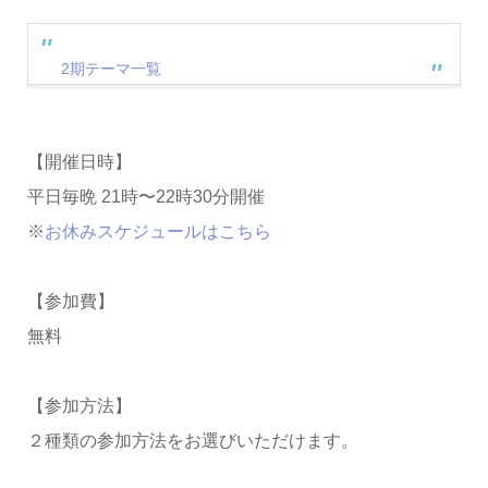
7/1 （木）第268回
5/28（金）第245回
ファシリテーター：Noh Jesu（ノジェス）
6/16（水）第257回
7/2 （金）第269回
5/31（月）第246回
ナビゲーター：緒方淳（おがた じゅん）
6/17（木）第258回
2期テーマ一覧
6/1 （火）第247回
テーマ詳細をみる
6/18（金）第259回
ファシリテーター：Noh Jesu（ノジェス）
6/2 （水）第248回
※6/10（木）はお休みです。
ナビゲーター：荒牧明楽（あらまき あきら）
6/3 （木）第249回
テーマ詳細をみる
【開催日時】
6/4 （金）第250回
ファシリテーター：Noh Jesu（ノジェス）
※5/27（木）はジーニマム入門編を開催のためお休みで
平日毎晩 21時〜22時30分開催
ナビゲーター：小林隆人（こばやし たかと）
す。
※
お休みスケジュールはこちら
テーマ詳細をみる
ファシリテーター：Noh Jesu（ノジェス）
【参加費】
ナビゲーター：長岡美妃（ながおか みき）
無料
テーマ詳細をみる
【参加方法】
２種類の参加方法をお選びいただけます。