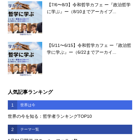
【7/6〜8/3】令和哲学カフェ ー『政治哲学
に学ぶ』ー（8/10までアーカイブ...
【5/11〜6/15】令和哲学カフェ ー『政治哲
学に学ぶ』ー（6/22までアーカイ...
人気記事ランキング
1
世界は今
世界の今を知る：哲学者ランキングTOP10
2
テーマ一覧